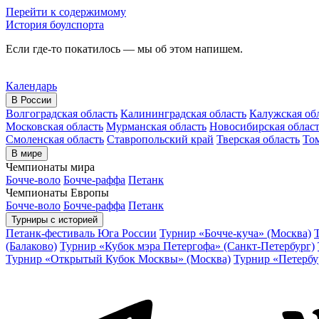
Перейти к содержимому
История боулспорта
Если где-то покатилось — мы об этом напишем.
Календарь
В России
Волгоградская область
Калининградская область
Калужская об
Московская область
Мурманская область
Новосибирская облас
Смоленская область
Ставропольский край
Тверская область
Том
В мире
Чемпионаты мира
Бочче-воло
Бочче-раффа
Петанк
Чемпионаты Европы
Бочче-воло
Бочче-раффа
Петанк
Турниры с историей
Петанк-фестиваль Юга России
Турнир «Бочче-куча» (Москва)
(Балаково)
Турнир «Кубок мэра Петергофа» (Санкт-Петербург)
Турнир «Открытый Кубок Москвы» (Москва)
Турнир «Петербу