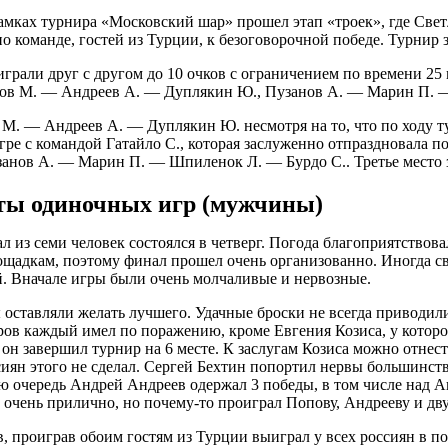
амках турнира «Московский шар» прошел этап «троек», где Свет
о команде, гостей из Турции, к безоговорочной победе. Турнир з
играли друг с другом до 10 очков с ограничением по времени 25
ов М. — Андреев А. — Дуплякин Ю., Пузанов А. — Марин П. —
М. — Андреев А. — Дуплякин Ю. несмотря на то, что по ходу т
ре с командой Гатайло С., которая заслуженно отпраздновала поб
занов А. — Марин П. — Шпиленок Л. — Бурдо С.. Третье место
ты одиночных игр (мужчины)
 из семи человек состоялся в четверг. Погода благоприятствова
ощадкам, поэтому финал прошел очень организованно. Иногда св
. Вначале игры были очень молчаливые и нервозные.
 оставляли желать лучшего. Удачные броски не всегда приводил
ров каждый имел по поражению, кроме Евгения Козиса, у которо
 он завершил турнир на 6 месте. К заслугам Козиса можно отне
сиян этого не сделал. Сергей Бехтин попортил нервы большинст
ою очередь Андрей Андреев одержал 3 победы, в том числе над 
 очень прилично, но почему-то проиграл Попову, Андрееву и двум
 проиграв обоим гостям из Турции выиграл у всех россиян в пос