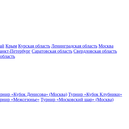
ай
Крым
Курская область
Ленинградская область
Москва
анкт-Петербург
Саратовская область
Свердловская область
область
рнир «Кубок Денисова» (Москва)
Турнир «Кубок Клубники»
рнир «Межсезонье»
Турнир «Московский шар» (Москва)