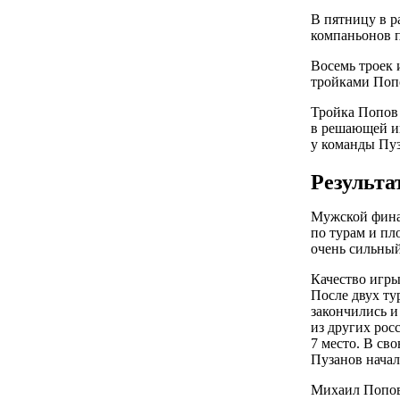
В пятницу в р
компаньонов п
Восемь троек 
тройками Поп
Тройка Попов 
в решающей иг
у команды Пу
Результа
Мужской финал
по турам и пл
очень сильный
Качество игры
После двух ту
закончились и
из других рос
7 место. В св
Пузанов начал
Михаил Попов,