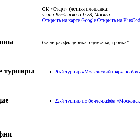
а
СК «Старт» (летняя площадка)
улица Введенского 1с28, Москва
Открыть на карте Google
Открыть на PlusCod
лины
бочче-раффа: двойка, одиночка, тройка*
 турниры
20-й турнир «Московский шар» по боч
ие
22-й турнир по бочче-раффа «Московс
фии