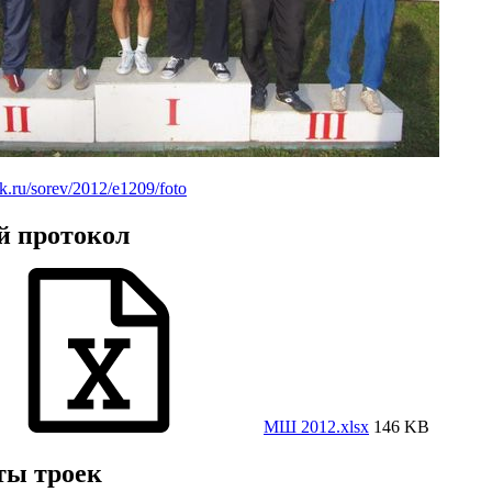
k.ru/sorev/2012/e1209/foto
й протокол
МШ 2012.xlsx
146 KB
ты троек