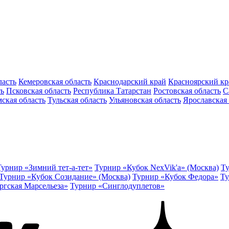
ласть
Кемеровская область
Краснодарский край
Красноярский кр
ть
Псковская область
Республика Татарстан
Ростовская область
С
ская область
Тульская область
Ульяновская область
Ярославская 
Турнир «Зимний тет-а-тет»
Турнир «Кубок NexVik'a» (Москва)
Ту
Турнир «Кубок Созидание» (Москва)
Турнир «Кубок Федора»
Ту
ргская Марсельеза»
Турнир «Синглодуплетов»