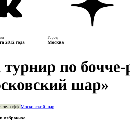
ния
Город
та 2012 года
Москва
й турнир по бочче
сковский шар»
чче-раффа
Московский шар