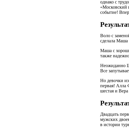
однако с труд
«Московский ш
событие! Впер
Результ
Воло с замено
сделала Маша 
Маша с хороши
также надежно
Неожиданно Шп
Все запутывает
Но девочки и
первая! Алла 
шестая и Вера
Результа
Двадцать перв
мужских двоек
в истории тур