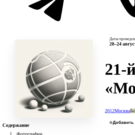
Даты проведе
20–24 авгус
21-
«Мо
2012
Москва
Бо
☆
Содержание
Фотографии