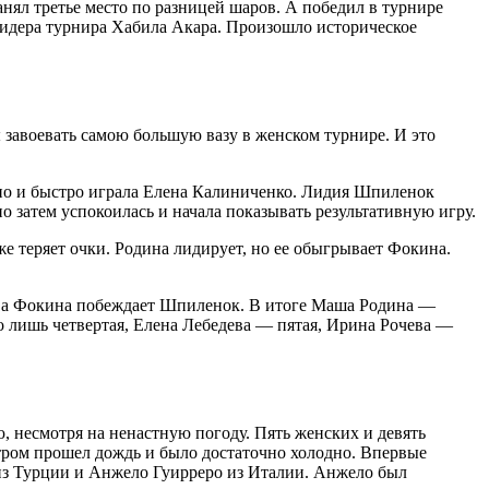
анял третье место по разницей шаров. А победил в турнире
лидера турнира Хабила Акара. Произошло историческое
ы завоевать самою большую вазу в женском турнире. И это
нно и быстро играла Елена Калиниченко. Лидия Шпиленок
о затем успокоилась и начала показывать результативную игру.
 теряет очки. Родина лидирует, но ее обыгрывает Фокина.
, а Фокина побеждает Шпиленок. В итоге Маша Родина —
 лишь четвертая, Елена Лебедева — пятая, Ирина Рочева —
 несмотря на ненастную погоду. Пять женских и девять
тром прошел дождь и было достаточно холодно. Впервые
 из Турции и Анжело Гуирреро из Италии. Анжело был