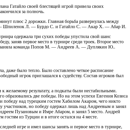
лана Гатайло своей блестящей игрой привела своих
акончился за полночь.
 минут плюс 2 дорожки. Главная борьба развернулась между
 Шпиленок Л. — Бурдо С. и Гатайло С. — Акар Х. — Абар И.
урнира одержала три сухих победы упустила свой шанс
еду, заняв первое место в турнире среди троек. Второе место
 заняла команда Попов М. — Андреев А. — Дуплякин Ю..
ла, даже было тепло. Было составлено четкое расписание
ободный игрок приглашался к судейству. Состав игроков был
и к желаемому результату, а подкаты были нестабильными.
го образовались две победы. Но на этом успехи Евгения Козиса
сти победу над турецким гостем Хабилом Акаром, чего никто
ву участников, но победу одержал лишь над Андреевым и занял
Андреем Пузановым и Имре Абаром, и занял 5 место. Андрей
 гостям из Турции и в итоге остался на 4 месте.
ледней игре и имел шансы занять и первое место в турнире,