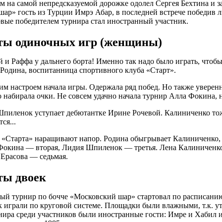
ом на самой непредсказуемой дорожке одолел Сергея Бехтина и з
ар» гость из Турции Имрэ Абар, в последней встрече победив 
вые победителем турнира стал иностранный участник.
аты одиночных игр (женщины)
й и Раффа у дальнего борта! Именно так надо было играть, чтоб
Родина, воспитанница спортивного клуба «Старт».
м настроем начала игры. Одержала ряд побед. Но также увере
 набирала очки. Не совсем удачно начала турнир Алла Фокина, н
иленок уступает дебютантке Ирине Рочевой. Калиниченко тоже
ся...
з «Старта» наращивают напор. Родина обыгрывает Калиниченко
Фокина — вторая, Лидия Шпиленок — третья. Лена Калиниченко
 Ерасова — седьмая.
ты двоек
ый турнир по бочче «Московский шар» стартовал по расписанию,
 играли по круговой системе. Площадки были влажными, т.к. у
нира среди участников были иностранные гости: Имре и Хабил