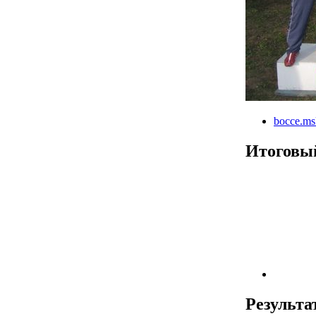
bocce.ms
Итоговы
Результа