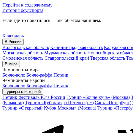
Перейти к содержимому
История боулспорта
Если где-то покатилось — мы об этом напишем.
Календарь
В России
Волгоградская область
Калининградская область
Калужская об
Московская область
Мурманская область
Новосибирская облас
Смоленская область
Ставропольский край
Тверская область
Том
В мире
Чемпионаты мира
Бочче-воло
Бочче-раффа
Петанк
Чемпионаты Европы
Бочче-воло
Бочче-раффа
Петанк
Турниры с историей
Петанк-фестиваль Юга России
Турнир «Бочче-куча» (Москва)
(Балаково)
Турнир «Кубок мэра Петергофа» (Санкт-Петербург)
Турнир «Открытый Кубок Москвы» (Москва)
Турнир «Петербу