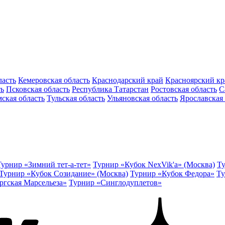
ласть
Кемеровская область
Краснодарский край
Красноярский кр
ть
Псковская область
Республика Татарстан
Ростовская область
С
ская область
Тульская область
Ульяновская область
Ярославская 
Турнир «Зимний тет-а-тет»
Турнир «Кубок NexVik'a» (Москва)
Ту
Турнир «Кубок Созидание» (Москва)
Турнир «Кубок Федора»
Ту
ргская Марсельеза»
Турнир «Синглодуплетов»