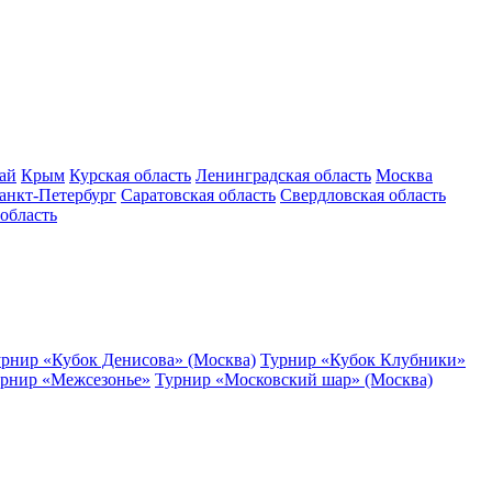
ай
Крым
Курская область
Ленинградская область
Москва
анкт-Петербург
Саратовская область
Свердловская область
область
рнир «Кубок Денисова» (Москва)
Турнир «Кубок Клубники»
рнир «Межсезонье»
Турнир «Московский шар» (Москва)