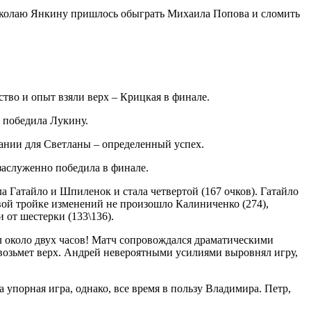
иколаю Янкину пришлось обыграть Михаила Попова и сломить
тво и опыт взяли верх – Крицкая в финале.
 победила Лукину.
мпании для Светланы – определенный успех.
заслуженно победила в финале.
 Гатайло и Шпиленок и стала четвертой (167 очков). Гатайло
рвой тройке изменений не произошло Калиниченко (274),
и от шестерки (133\136).
коло двух часов! Матч сопровождался драматическими
 возьмет верх. Андрей невероятными усилиями выровнял игру,
порная игра, однако, все время в пользу Владимира. Петр,