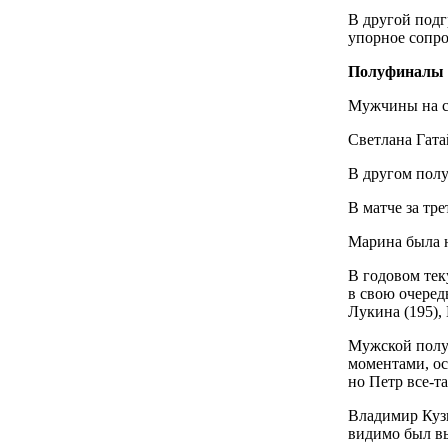
В другой под
упорное сопро
Полуфиналы и
Мужчины на с
Светлана Гата
В другом полу
В матче за тр
Марина была н
В годовом тек
в свою очеред
Лукина (195), 
Мужской полу
моментами, ос
но Петр все-т
Владимир Кузн
видимо был в