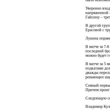
Уверенно вход
напряженной –
Гайсину – тре
В другой груп
Ерасовой с тр
Лукина оправи
В матче за 7-
последний бро
можно будет г
В матче за 5 
подкатами дол
дважды перела
решающих шара
Сеяный первы
Причем проигр
Следующую се
Владимир Кузн