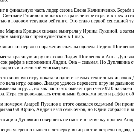
ит в финальную часть лидер сезона Елена Калиниченко. Борьба 
 Светлане Гатайло пришлось сыграть четыре игры и в трех из 
тью в годовом текущем рейтинге. Это стало первой сенсацией ту
пе Марина Крицкая сначала выиграла у Ирины Лукиной, а зате
удом выиграла с преимуществом в 1 шар.
вшись от первого поражения сначала одолела Лидию Шпиленок, а 
8 места красивую игру показали Лидия Шпиленок и Анна Дупляки
сок раффа в исполнении Лидии. Она – седьмая. Но Дуплякина о
оворить и о женской «восьмерке».
место хорошую игру показали одни из самых техничных игроков
го вела игру, однако, Диляре удалось перевести игру на дальн
мывала игру…, но как часто это бывает при счете 9\10 на своей
. Игра сопровождалась отличными бросками воло и раффа с об
м номером Андрей Пузанов в итоге оказался седьмым! Он прои
ывая 0\8 Юрию, Андрей взял семь очков, но Юрий собрался и в
нсацию Дуплякин совершить не смог и в четверку прошел Андр
ецов уверенно вышел в четверку, выиграв три встречи подряд, 