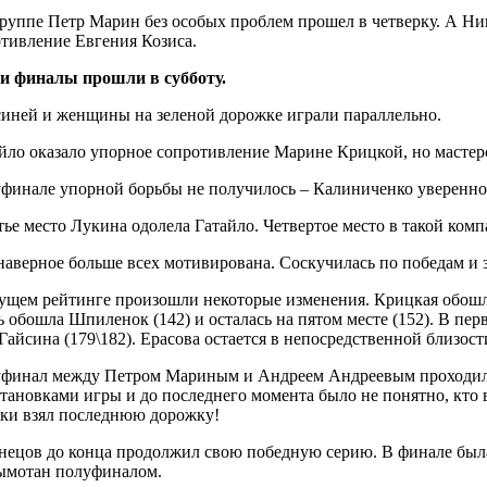
группе Петр Марин без особых проблем прошел в четверку. А Н
тивление Евгения Козиса.
 финалы прошли в субботу.
иней и женщины на зеленой дорожке играли параллельно.
йло оказало упорное сопротивление Марине Крицкой, но мастерс
финале упорной борьбы не получилось – Калиниченко уверенно
етье место Лукина одолела Гатайло. Четвертое место в такой ко
аверное больше всех мотивирована. Соскучилась по победам и 
ущем рейтинге произошли некоторые изменения. Крицкая обошла
ь обошла Шпиленок (142) и осталась на пятом месте (152). В пе
Гайсина (179\182). Ерасова остается в непосредственной близост
финал между Петром Мариным и Андреем Андреевым проходил о
тановками игры и до последнего момента было не понятно, кто
аки взял последнюю дорожку!
ецов до конца продолжил свою победную серию. В финале была у
ымотан полуфиналом.