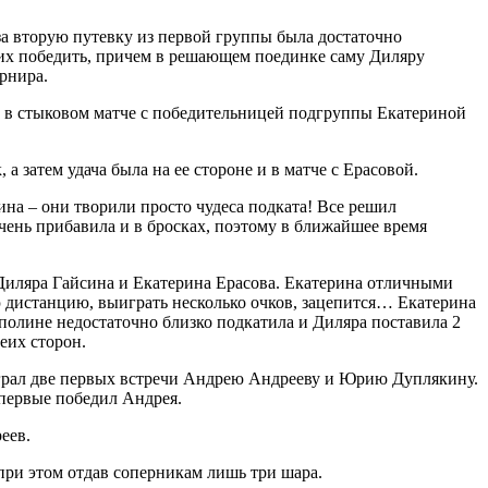
за вторую путевку из первой группы была достаточно
них победить, причем в решающем поединке саму Диляру
рнира.
м в стыковом матче с победительницей подгруппы Екатериной
затем удача была на ее стороне и в матче с Ерасовой.
на – они творили просто чудеса подката! Все решил
чень прибавила и в бросках, поэтому в ближайшее время
 Диляра Гайсина и Екатерина Ерасова. Екатерина отличными
юю дистанцию, выиграть несколько очков, зацепится… Екатерина
 полине недостаточно близко подкатила и Диляра поставила 2
еих сторон.
грал две первых встречи Андрею Андрееву и Юрию Дуплякину.
первые победил Андрея.
еев.
при этом отдав соперникам лишь три шара.