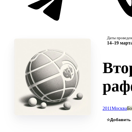
Даты проведе
14–19 марта
Вто
раф
2011
Москва
Бо
☆