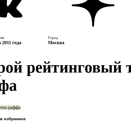
ния
Город
 2011 года
Москва
рой рейтинговый т
фа
чче-раффа