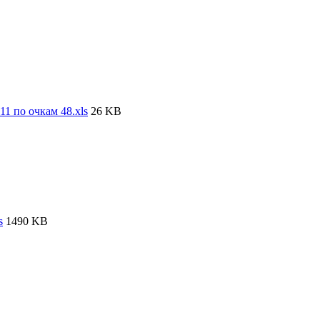
1 по очкам 48.xls
26 KB
s
1490 KB