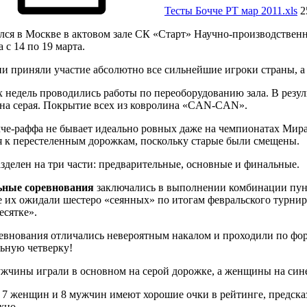
Тесты Бочче РТ мар 2011.xls
2
лся в Москве в актовом зале СК «Старт» Научно-производствен
с 14 по 19 марта.
и приняли участие абсолютно все сильнейшие игроки страны, а
х недель проводились работы по переоборудованию зала. В резул
на серая. Покрытие всех из ковролина «CAN-CAN».
че-раффа не бывает идеально ровных даже на чемпионатах Мира
 к перестеленным дорожкам, поскольку старые были смещены.
зделен на три части: предварительные, основные и финальные.
ьные соревнования
заключались в выполнении комбинации пунт
де их ожидали шестеро «сеянных» по итогам февральского турнир
есятке».
внования отличались невероятным накалом и проходили по форм
ьную четверку!
чины играли в основном на серой дорожке, а женщины на сине
 7 женщин и 8 мужчин имеют хорошие очки в рейтинге, предсказат
жно.