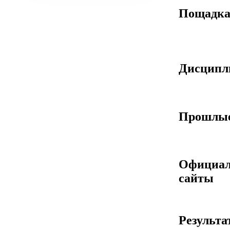
Пощадк
Дисцип
Прошлые
Официа
сайты
Результа