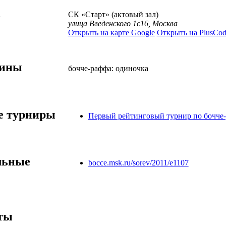
а
СК «Старт» (актовый зал)
улица Введенского 1с16, Москва
Открыть на карте Google
Открыть на PlusCod
лины
бочче-раффа: одиночка
 турниры
Первый рейтинговый турнир по бочче
льные
bocce.msk.ru/sorev/2011/e1107
ты