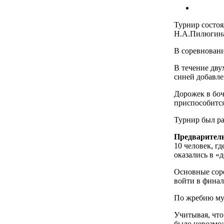
Турнир состоя
Н.А.Пилюгина 
В соревновани
В течение дву
синей добавле
Дорожек в боч
приспособится
Турнир был ра
Предварител
10 человек, г
оказались в «д
Основные соре
войти в финал
По жребию муж
Учитывая, что
было невозмо