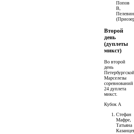
Попов
В,
Пелеви
(Приозе
Второй
день
(дуплеты
микст)
Во второй
день
Петербургско
Марселезы
соревнований
24 дуплета
микст.
Кубок А
Стефан
Мафре,
Татьяна
Казанце