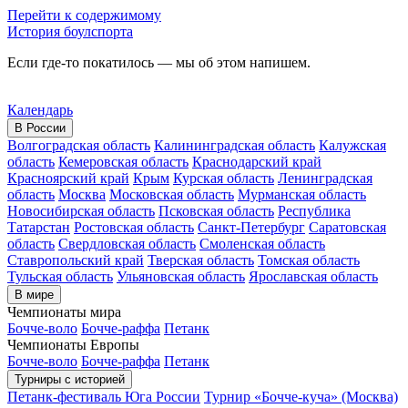
Перейти к содержимому
История боулспорта
Если где-то покатилось — мы об этом напишем.
Календарь
В России
Волгоградская область
Калининградская область
Калужская
область
Кемеровская область
Краснодарский край
Красноярский край
Крым
Курская область
Ленинградская
область
Москва
Московская область
Мурманская область
Новосибирская область
Псковская область
Республика
Татарстан
Ростовская область
Санкт-Петербург
Саратовская
область
Свердловская область
Смоленская область
Ставропольский край
Тверская область
Томская область
Тульская область
Ульяновская область
Ярославская область
В мире
Чемпионаты мира
Бочче-воло
Бочче-раффа
Петанк
Чемпионаты Европы
Бочче-воло
Бочче-раффа
Петанк
Турниры с историей
Петанк-фестиваль Юга России
Турнир «Бочче-куча» (Москва)