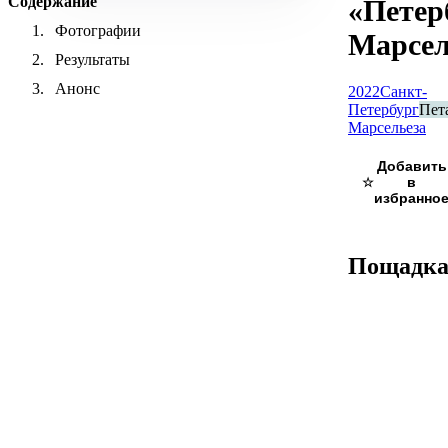
Содержание
«Петер
Фотографии
Марсел
Результаты
Анонс
2022
Санкт-
Петербург
Пет
Марсельеза
☆
Пощадк