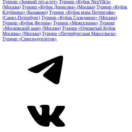
Турнир «Зимний тет-а-тет»
Турнир «Кубок NexVik'a»
(Москва)
Турнир «Кубок Денисова» (Москва)
Турнир «Кубок
Клубники» (Балаково)
Турнир «Кубок мэра Петергофа»
(Санкт-Петербург)
Турнир «Кубок Созидание» (Москва)
Турнир «Кубок Федора»
Турнир «Межсезонье»
Турнир
«Московский шар» (Москва)
Турнир «Открытый Кубок
Москвы» (Москва)
Турнир «Петербургская Марсельеза»
Турнир «Синглодуплетов»