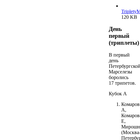
TripletyM
120 KB
День
первый
(триплеты)
В первый
день
Петербургско
Марселезы
боролись
17 трипетов.
Кубок А
Комаров
А,
Комаров
Е,
Мирошн
(Москва
Петербу