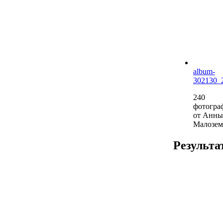
album-
302130_
240
фотогра
от Анны
Малозем
Результа