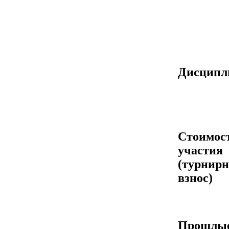
Дисцип
Стоимос
участия
(турнир
взнос)
Прошлы