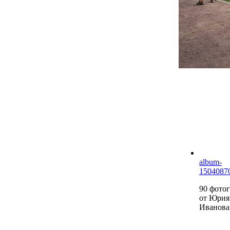
album-
1504087
90 фото
от Юрия
Иванова