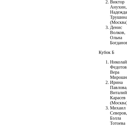
Виктор
Анухин,
Надежда
Трушин
(Москва
Денис
Волков,
Ольна
Богдано
Кубок Б
Николай
Федотов
Вера
Мирошн
Ирина
Павлова
Виталий
Карасев
(Москва
Михаил
Северов
Бэлла
Тотоева