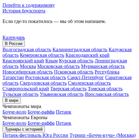
Перейти к содержимому
История боулспорта
Если где-то покатилось — мы об этом напишем.
Календарь
В России
Волгоградская область
Калининградская область
Калужская
область
Кемеровская область
Краснодарский край
Красноярский край
Крым
Курская область
Ленинградская
область
Москва
Московская область
Мурманская область
Новосибирская область
Псковская область
Республика
Татарстан
Ростовская область
Санкт-Петербург
Саратовская
область
Свердловская область
Смоленская область
Ставропольский край
Тверская область
Томская область
Тульская область
Ульяновская область
Ярославская область
В мире
Чемпионаты мира
Бочче-воло
Бочче-раффа
Петанк
Чемпионаты Европы
Бочче-воло
Бочче-раффа
Петанк
Турниры с историей
Петанк-фестиваль Юга России
Турнир «Бочче-куча» (Москва)