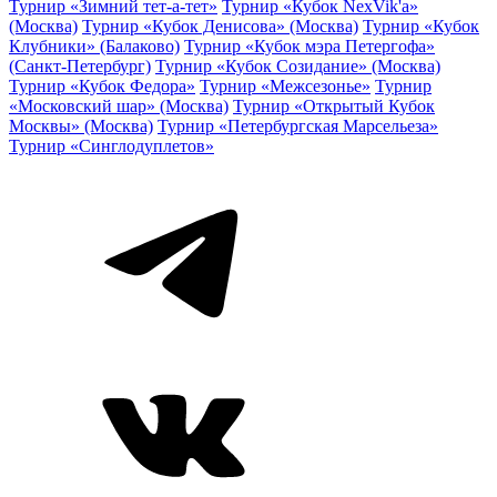
Турнир «Зимний тет-а-тет»
Турнир «Кубок NexVik'a»
(Москва)
Турнир «Кубок Денисова» (Москва)
Турнир «Кубок
Клубники» (Балаково)
Турнир «Кубок мэра Петергофа»
(Санкт-Петербург)
Турнир «Кубок Созидание» (Москва)
Турнир «Кубок Федора»
Турнир «Межсезонье»
Турнир
«Московский шар» (Москва)
Турнир «Открытый Кубок
Москвы» (Москва)
Турнир «Петербургская Марсельеза»
Турнир «Синглодуплетов»