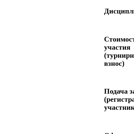
Дисцип
Стоимос
участия
(турнир
взнос)
Подача з
(регистр
участник