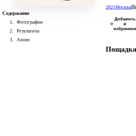
2021
Москва
П
Содержание
Фотографии
☆
Результаты
Анонс
Пощадк