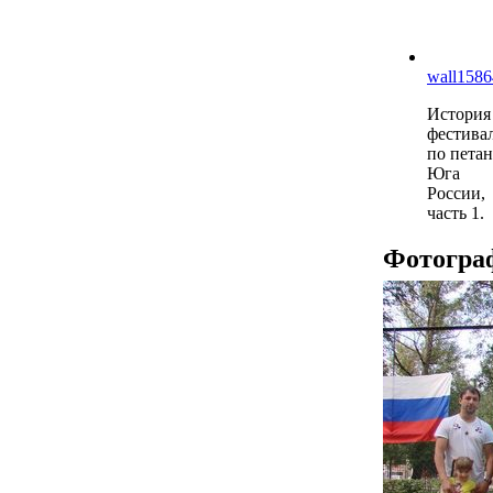
wall158
История
фестива
по пета
Юга
России,
часть 1.
Фотогра