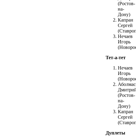
(Ростов-
на-
Дону)
Капран
Сергей
(Ставро
Нечаев
Игорь
(Новоро
Тет-а-тет
Нечаев
Игорь
(Новоро
Аболмас
Дмитри
(Ростов-
на-
Дону)
Капран
Сергей
(Ставро
Дуплеты