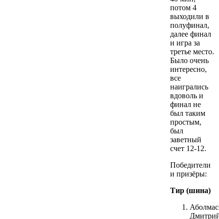
потом 4
выходили в
полуфинал,
далее финал
и игра за
третье место.
Было очень
интересно,
все
наигрались
вдоволь и
финал не
был таким
простым,
был
заветный
счет 12-12.
Победители
и призёры:
Тир (шина)
Аболмас
Дмитри