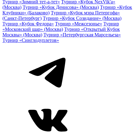
Турнир «Зимний тет-а-тет»
Турнир «Кубок NexVik'a»
(Москва)
Турнир «Кубок Денисова» (Москва)
Турнир «Кубок
Клубники» (Балаково)
Турнир «Кубок мэра Петергофа»
(Санкт-Петербург)
Турнир «Кубок Созидание» (Москва)
Турнир «Кубок Федора»
Турнир «Межсезонье»
Турнир
«Московский шар» (Москва)
Турнир «Открытый Кубок
Москвы» (Москва)
Турнир «Петербургская Марсельеза»
Турнир «Синглодуплетов»