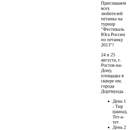
Приглашаем
всех
любителей
петанка на
турнир
"Фестиваль
Юга России
по петанку
2013"!
24 и 25
августа, г.
Ростов-на-
Дону,
площадка в
сквере им.
города
Дортмунда.
День 1
- Тир
(шина),
Тет-а-
тет
День 2