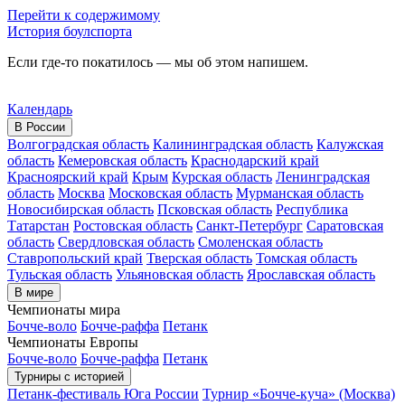
Перейти к содержимому
История боулспорта
Если где-то покатилось — мы об этом напишем.
Календарь
В России
Волгоградская область
Калининградская область
Калужская
область
Кемеровская область
Краснодарский край
Красноярский край
Крым
Курская область
Ленинградская
область
Москва
Московская область
Мурманская область
Новосибирская область
Псковская область
Республика
Татарстан
Ростовская область
Санкт-Петербург
Саратовская
область
Свердловская область
Смоленская область
Ставропольский край
Тверская область
Томская область
Тульская область
Ульяновская область
Ярославская область
В мире
Чемпионаты мира
Бочче-воло
Бочче-раффа
Петанк
Чемпионаты Европы
Бочче-воло
Бочче-раффа
Петанк
Турниры с историей
Петанк-фестиваль Юга России
Турнир «Бочче-куча» (Москва)