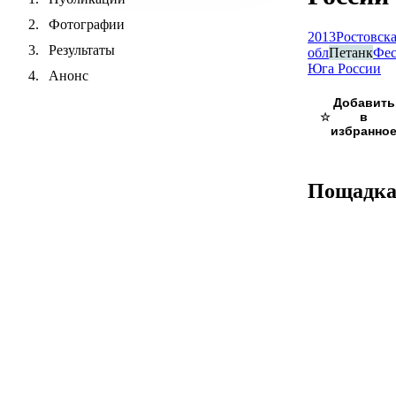
Фотографии
2013
Ростовск
Результаты
обл
Петанк
Фес
Юга России
Анонс
☆
Пощадк