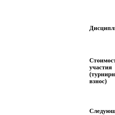
Дисцип
Стоимос
участия
(турнир
взнос)
Следующ