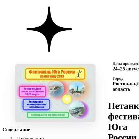
Даты проведе
24–25 авгус
Город
Ростов-на-Д
область
Петанк
фестив
Юга
Содержание
России
Публикации