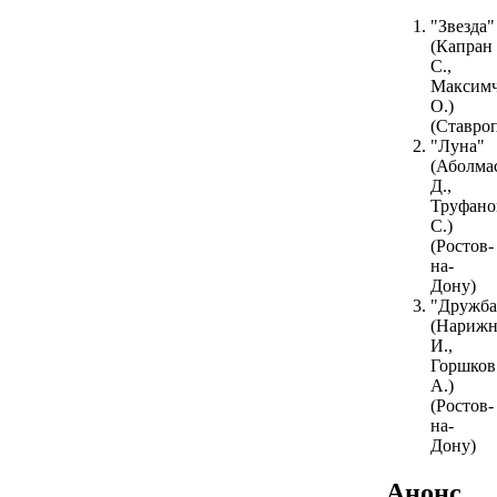
"Звезда"
(Капран
С.,
Максим
О.)
(Ставро
"Луна"
(Аболма
Д.,
Труфано
С.)
(Ростов-
на-
Дону)
"Дружба
(Нариж
И.,
Горшков
А.)
(Ростов-
на-
Дону)
Анонс