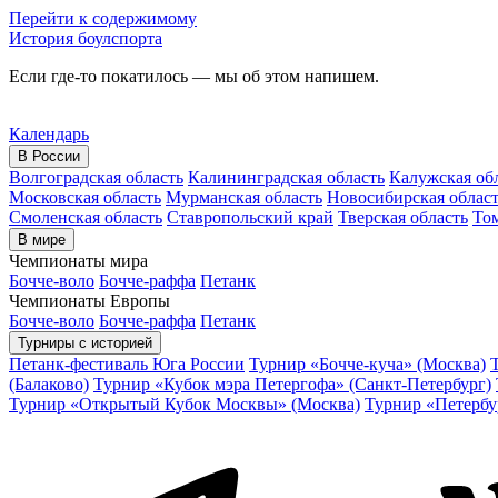
Перейти к содержимому
История боулспорта
Если где-то покатилось — мы об этом напишем.
Календарь
В России
Волгоградская область
Калининградская область
Калужская об
Московская область
Мурманская область
Новосибирская облас
Смоленская область
Ставропольский край
Тверская область
Том
В мире
Чемпионаты мира
Бочче-воло
Бочче-раффа
Петанк
Чемпионаты Европы
Бочче-воло
Бочче-раффа
Петанк
Турниры с историей
Петанк-фестиваль Юга России
Турнир «Бочче-куча» (Москва)
(Балаково)
Турнир «Кубок мэра Петергофа» (Санкт-Петербург)
Турнир «Открытый Кубок Москвы» (Москва)
Турнир «Петербу