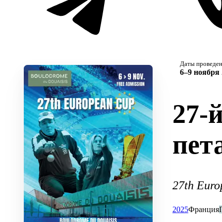
Даты проведе
6–9 ноября 
27-
пет
27th Eur
2025
Франция