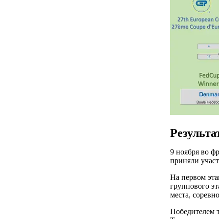
Результа
9 ноября во ф
приняли участ
На первом эта
группового эт
места, соревн
Победителем 