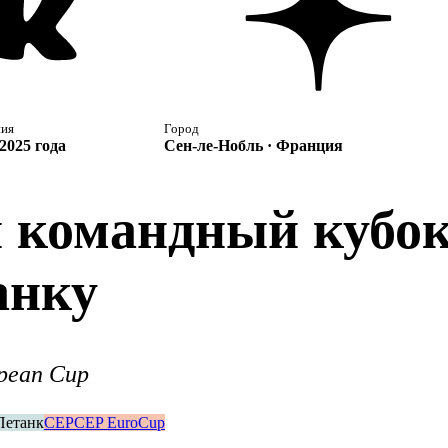
ния
Город
2025 года
Сен-ле-Нобль · Франция
й командный кубо
анку
opean Cup
Петанк
CEP
CEP EuroCup