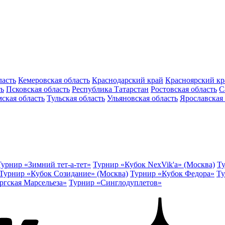
ласть
Кемеровская область
Краснодарский край
Красноярский кр
ть
Псковская область
Республика Татарстан
Ростовская область
С
ская область
Тульская область
Ульяновская область
Ярославская 
Турнир «Зимний тет-а-тет»
Турнир «Кубок NexVik'a» (Москва)
Ту
Турнир «Кубок Созидание» (Москва)
Турнир «Кубок Федора»
Ту
ргская Марсельеза»
Турнир «Синглодуплетов»