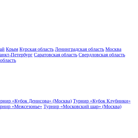
ай
Крым
Курская область
Ленинградская область
Москва
анкт-Петербург
Саратовская область
Свердловская область
область
рнир «Кубок Денисова» (Москва)
Турнир «Кубок Клубники»
рнир «Межсезонье»
Турнир «Московский шар» (Москва)