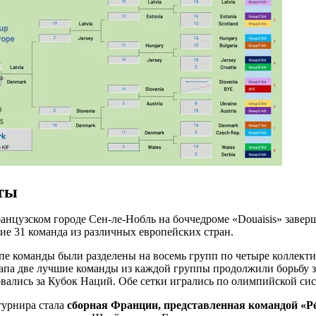
ты
ранцузском городе Сен-ле-Нобль на боччедроме «Douaisis» заве
ие 31 команда из различных европейских стран.
пе команды были разделены на восемь групп по четыре коллекти
апа две лучшие команды из каждой группы продолжили борьбу за
овались за Кубок Наций. Обе сетки игрались по олимпийской си
турнира стала
сборная Франции, представленная командой «Pét