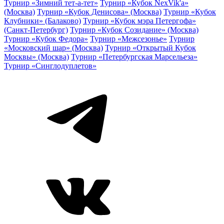
Турнир «Зимний тет-а-тет»
Турнир «Кубок NexVik'a»
(Москва)
Турнир «Кубок Денисова» (Москва)
Турнир «Кубок
Клубники» (Балаково)
Турнир «Кубок мэра Петергофа»
(Санкт-Петербург)
Турнир «Кубок Созидание» (Москва)
Турнир «Кубок Федора»
Турнир «Межсезонье»
Турнир
«Московский шар» (Москва)
Турнир «Открытый Кубок
Москвы» (Москва)
Турнир «Петербургская Марсельеза»
Турнир «Синглодуплетов»