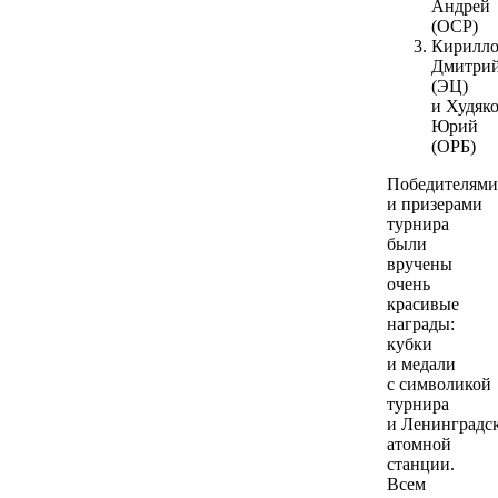
Андрей
(ОСР)
Кирилл
Дмитри
(ЭЦ)
и Худяк
Юрий
(ОРБ)
Победителями
и призерами
турнира
были
вручены
очень
красивые
награды:
кубки
и медали
с символикой
турнира
и Ленинградс
атомной
станции.
Всем