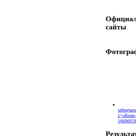
Официа
сайты
Фотогра
spbpetan
z=album-
1660693
Результа