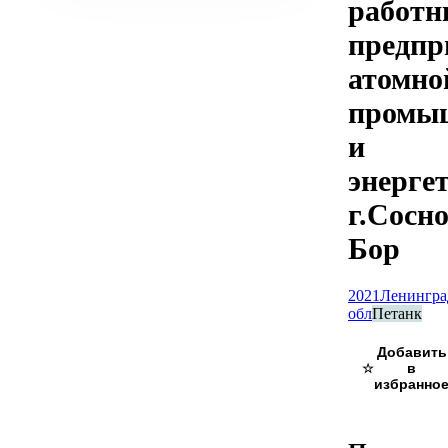
работн
предпр
атомно
промы
и
энерге
г.Сосн
Бор
2021
Ленингра
обл
Петанк
☆