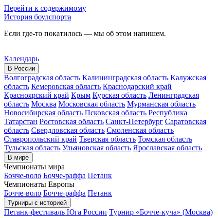
Перейти к содержимому
История боулспорта
Если где-то покатилось — мы об этом напишем.
Календарь
В России
Волгоградская область
Калининградская область
Калужская
область
Кемеровская область
Краснодарский край
Красноярский край
Крым
Курская область
Ленинградская
область
Москва
Московская область
Мурманская область
Новосибирская область
Псковская область
Республика
Татарстан
Ростовская область
Санкт-Петербург
Саратовская
область
Свердловская область
Смоленская область
Ставропольский край
Тверская область
Томская область
Тульская область
Ульяновская область
Ярославская область
В мире
Чемпионаты мира
Бочче-воло
Бочче-раффа
Петанк
Чемпионаты Европы
Бочче-воло
Бочче-раффа
Петанк
Турниры с историей
Петанк-фестиваль Юга России
Турнир «Бочче-куча» (Москва)