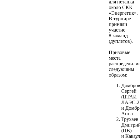
для петанка
около СКК
«Энергетик».
В турнире
приняли
участие
8 команд
(дуплетов).
Призовые
места
распределили
следующим
образом:
Домбров
Сергей
(ЦТАИ
ЛАЭС-2
и Домбр
Анна
Трухаев
Дмитри
(ЦВ)
и Какау