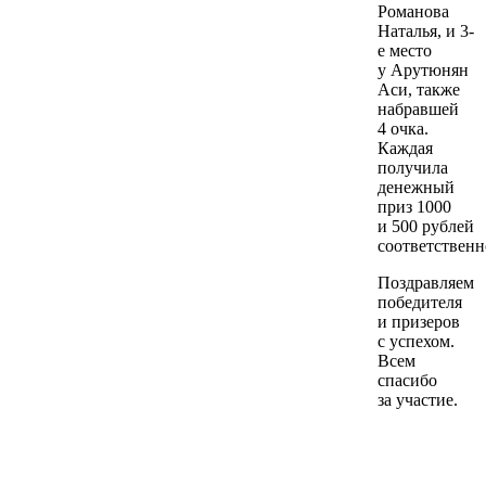
Романова
Наталья, и 3-
е место
у Арутюнян
Аси, также
набравшей
4 очка.
Каждая
получила
денежный
приз 1000
и 500 рублей
соответственн
Поздравляем
победителя
и призеров
с успехом.
Всем
спасибо
за участие.