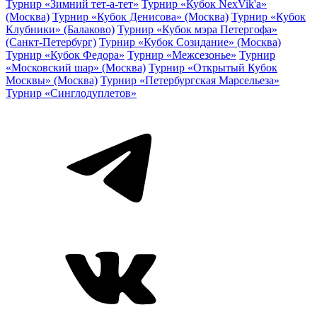
Турнир «Зимний тет-а-тет»
Турнир «Кубок NexVik'a»
(Москва)
Турнир «Кубок Денисова» (Москва)
Турнир «Кубок
Клубники» (Балаково)
Турнир «Кубок мэра Петергофа»
(Санкт-Петербург)
Турнир «Кубок Созидание» (Москва)
Турнир «Кубок Федора»
Турнир «Межсезонье»
Турнир
«Московский шар» (Москва)
Турнир «Открытый Кубок
Москвы» (Москва)
Турнир «Петербургская Марсельеза»
Турнир «Синглодуплетов»