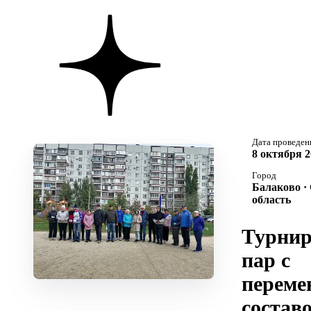
Дата проведен
8 октября 2
Город
Балаково ·
область
Турни
пар с
перем
состав