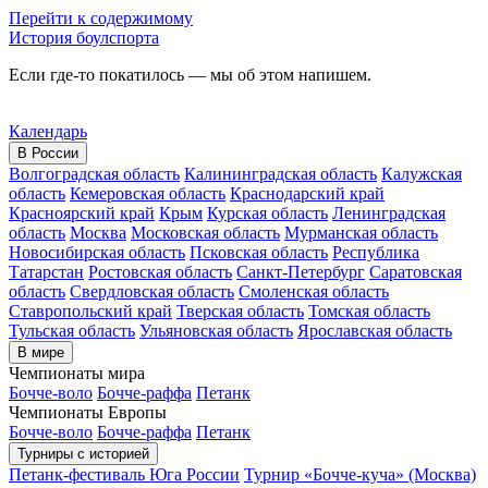
Перейти к содержимому
История боулспорта
Если где-то покатилось — мы об этом напишем.
Календарь
В России
Волгоградская область
Калининградская область
Калужская
область
Кемеровская область
Краснодарский край
Красноярский край
Крым
Курская область
Ленинградская
область
Москва
Московская область
Мурманская область
Новосибирская область
Псковская область
Республика
Татарстан
Ростовская область
Санкт-Петербург
Саратовская
область
Свердловская область
Смоленская область
Ставропольский край
Тверская область
Томская область
Тульская область
Ульяновская область
Ярославская область
В мире
Чемпионаты мира
Бочче-воло
Бочче-раффа
Петанк
Чемпионаты Европы
Бочче-воло
Бочче-раффа
Петанк
Турниры с историей
Петанк-фестиваль Юга России
Турнир «Бочче-куча» (Москва)