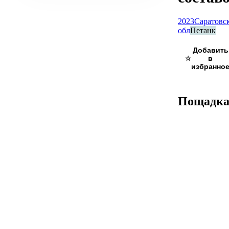
2023
Саратовс
обл
Петанк
☆
Пощадк