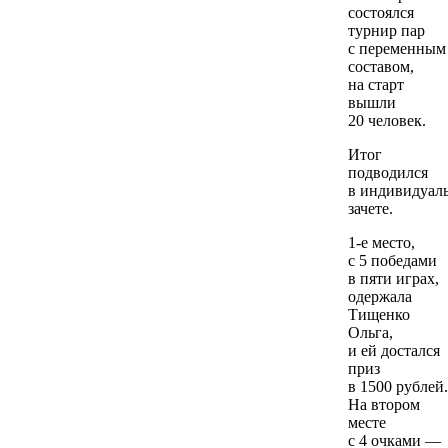
состоялся
турнир пар
с переменным
составом,
на старт
вышли
20 человек.
Итог
подводился
в индивидуал
зачете.
1-е место,
с 5 победами
в пяти играх,
одержала
Тищенко
Ольга,
и ей достался
приз
в 1500 рублей.
На втором
месте
с 4 очками —