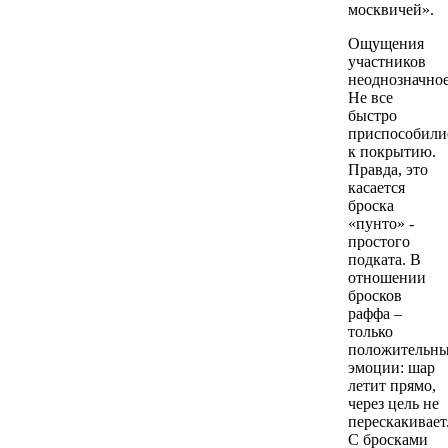
москвичей».
Ощущения
участников
неоднозначное
Не все
быстро
приспособили
к покрытию.
Правда, это
касается
броска
«пунто» -
простого
подката. В
отношении
бросков
раффа –
только
положительн
эмоции: шар
летит прямо,
через цель не
перескакивает
С бросками