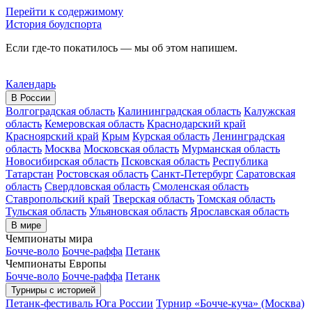
Перейти к содержимому
История боулспорта
Если где-то покатилось — мы об этом напишем.
Календарь
В России
Волгоградская область
Калининградская область
Калужская
область
Кемеровская область
Краснодарский край
Красноярский край
Крым
Курская область
Ленинградская
область
Москва
Московская область
Мурманская область
Новосибирская область
Псковская область
Республика
Татарстан
Ростовская область
Санкт-Петербург
Саратовская
область
Свердловская область
Смоленская область
Ставропольский край
Тверская область
Томская область
Тульская область
Ульяновская область
Ярославская область
В мире
Чемпионаты мира
Бочче-воло
Бочче-раффа
Петанк
Чемпионаты Европы
Бочче-воло
Бочче-раффа
Петанк
Турниры с историей
Петанк-фестиваль Юга России
Турнир «Бочче-куча» (Москва)