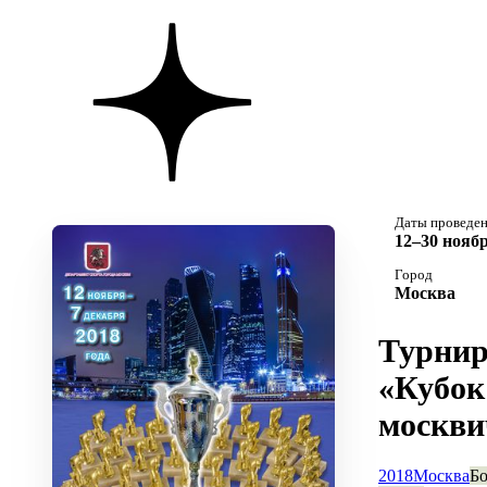
Даты проведе
12–30 ноябр
Город
Москва
Турни
«Кубок
москви
2018
Москва
Бо