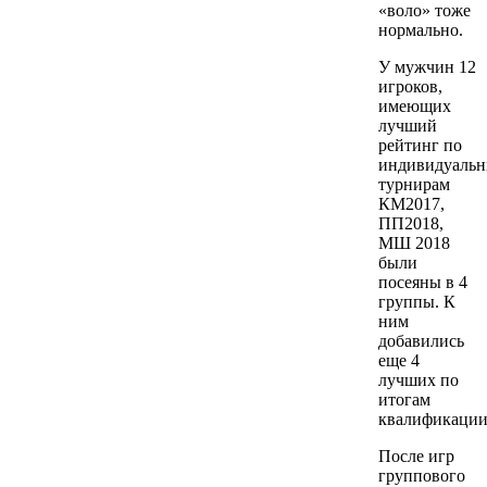
«воло» тоже
нормально.
У мужчин 12
игроков,
имеющих
лучший
рейтинг по
индивидуаль
турнирам
КМ2017,
ПП2018,
МШ 2018
были
посеяны в 4
группы. К
ним
добавились
еще 4
лучших по
итогам
квалификации
После игр
группового