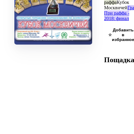
раффа
Кубок
Москвичей
Гр
При раффа -
2018: финал
☆
Пощадк