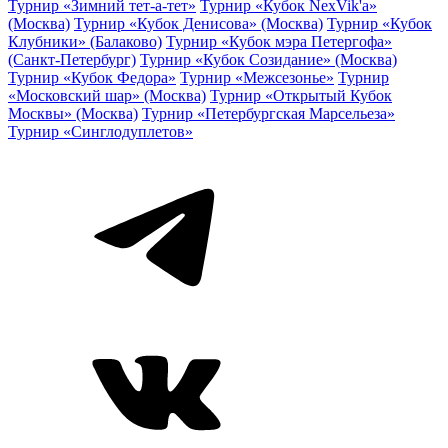
Турнир «Зимний тет-а-тет»
Турнир «Кубок NexVik'a»
(Москва)
Турнир «Кубок Денисова» (Москва)
Турнир «Кубок
Клубники» (Балаково)
Турнир «Кубок мэра Петергофа»
(Санкт-Петербург)
Турнир «Кубок Созидание» (Москва)
Турнир «Кубок Федора»
Турнир «Межсезонье»
Турнир
«Московский шар» (Москва)
Турнир «Открытый Кубок
Москвы» (Москва)
Турнир «Петербургская Марсельеза»
Турнир «Синглодуплетов»