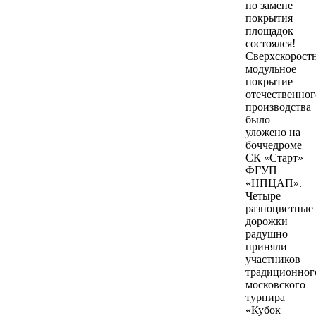
по замене
покрытия
площадок
состоялся!
Сверхскорост
модульное
покрытие
отечественног
производства
было
уложено на
боччедроме
СК «Старт»
ФГУП
«НПЦАП».
Четыре
разноцветные
дорожки
радушно
приняли
участников
традиционног
московского
турнира
«Кубок