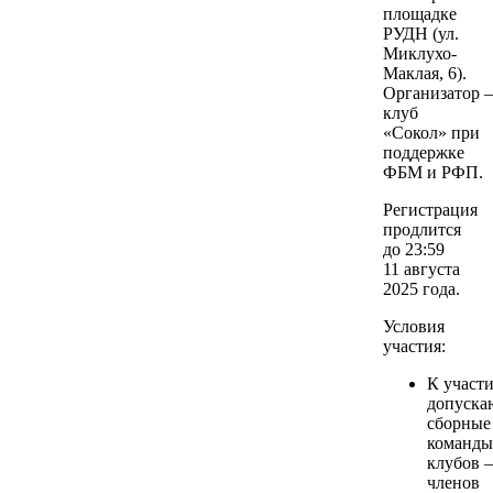
площадке
РУДН (ул.
Миклухо-
Маклая, 6).
Организатор 
клуб
«Сокол» при
поддержке
ФБМ и РФП.
Регистрация
продлится
до 23:59
11 августа
2025 года.
Условия
участия:
К участ
допуска
сборные
команды
клубов 
членов