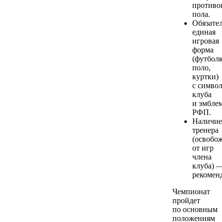
противо
пола.
Обязате
единая
игровая
форма
(футболк
поло,
куртки)
с симво
клуба
и эмбле
РФП.
Наличие
тренера
(освобо
от игр
члена
клуба) 
рекоменд
Чемпионат
пройдет
по основным
положениям