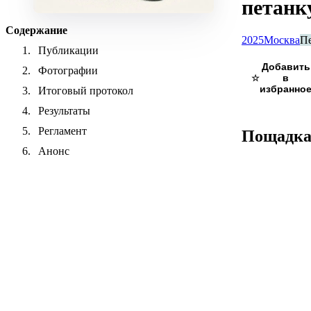
петанк
Содержание
2025
Москва
П
Публикации
Фотографии
☆
Итоговый протокол
Результаты
Регламент
Пощадк
Анонс