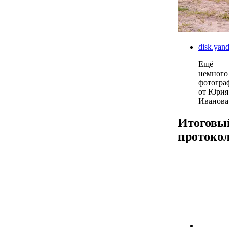
disk.ya
Ещё
немного
фотогра
от Юрия
Иванова
Итоговы
протоко