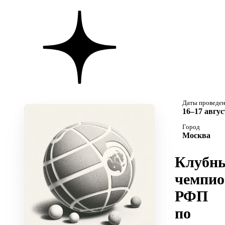
Даты проведе
16–17 авгус
Город
Москва
Клубн
чемпио
РФП
по