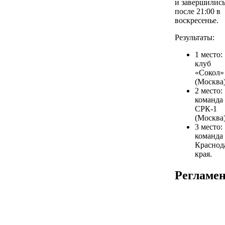
и завершилис
после 21:00 в
воскресенье.
Результаты:
1 место:
клуб
«Сокол»
(Москва)
2 место:
команда
СРК-1
(Москва)
3 место:
команда
Краснод
края.
Регламе