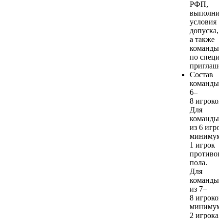
РФП,
выполн
условия
допуска,
а также
команды
по спец
приглаш
Состав
команды
6–
8 игроко
Для
команды
из 6 игр
миниму
1 игрок
противо
пола.
Для
команды
из 7–
8 игроко
миниму
2 игрока