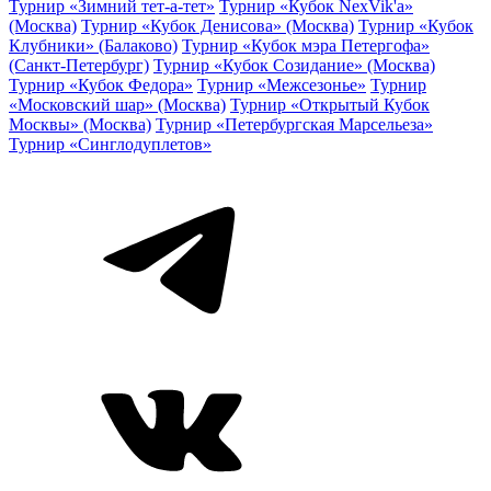
Турнир «Зимний тет-а-тет»
Турнир «Кубок NexVik'a»
(Москва)
Турнир «Кубок Денисова» (Москва)
Турнир «Кубок
Клубники» (Балаково)
Турнир «Кубок мэра Петергофа»
(Санкт-Петербург)
Турнир «Кубок Созидание» (Москва)
Турнир «Кубок Федора»
Турнир «Межсезонье»
Турнир
«Московский шар» (Москва)
Турнир «Открытый Кубок
Москвы» (Москва)
Турнир «Петербургская Марсельеза»
Турнир «Синглодуплетов»