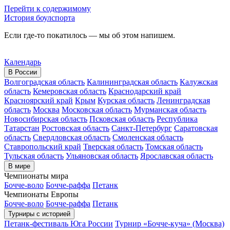
Перейти к содержимому
История боулспорта
Если где-то покатилось — мы об этом напишем.
Календарь
В России
Волгоградская область
Калининградская область
Калужская
область
Кемеровская область
Краснодарский край
Красноярский край
Крым
Курская область
Ленинградская
область
Москва
Московская область
Мурманская область
Новосибирская область
Псковская область
Республика
Татарстан
Ростовская область
Санкт-Петербург
Саратовская
область
Свердловская область
Смоленская область
Ставропольский край
Тверская область
Томская область
Тульская область
Ульяновская область
Ярославская область
В мире
Чемпионаты мира
Бочче-воло
Бочче-раффа
Петанк
Чемпионаты Европы
Бочче-воло
Бочче-раффа
Петанк
Турниры с историей
Петанк-фестиваль Юга России
Турнир «Бочче-куча» (Москва)