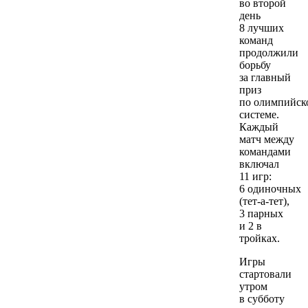
во второй
день
8 лучших
команд
продолжили
борьбу
за главный
приз
по олимпийск
системе.
Каждый
матч между
командами
включал
11 игр:
6 одиночных
(тет-а-тет),
3 парных
и 2 в
тройках.
Игры
стартовали
утром
в субботу