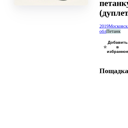
петанк
(дупле
2019
Московск
обл
Петанк
☆
Пощадк