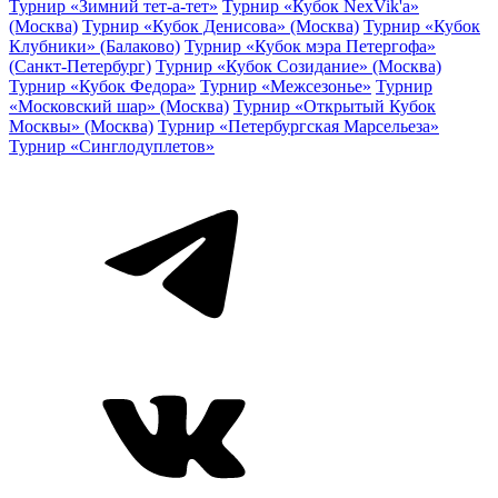
Турнир «Зимний тет-а-тет»
Турнир «Кубок NexVik'a»
(Москва)
Турнир «Кубок Денисова» (Москва)
Турнир «Кубок
Клубники» (Балаково)
Турнир «Кубок мэра Петергофа»
(Санкт-Петербург)
Турнир «Кубок Созидание» (Москва)
Турнир «Кубок Федора»
Турнир «Межсезонье»
Турнир
«Московский шар» (Москва)
Турнир «Открытый Кубок
Москвы» (Москва)
Турнир «Петербургская Марсельеза»
Турнир «Синглодуплетов»