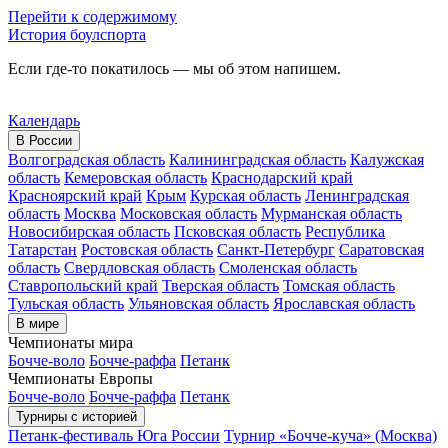
Перейти к содержимому
История боулспорта
Если где-то покатилось — мы об этом напишем.
Календарь
В России
Волгоградская область
Калининградская область
Калужская
область
Кемеровская область
Краснодарский край
Красноярский край
Крым
Курская область
Ленинградская
область
Москва
Московская область
Мурманская область
Новосибирская область
Псковская область
Республика
Татарстан
Ростовская область
Санкт-Петербург
Саратовская
область
Свердловская область
Смоленская область
Ставропольский край
Тверская область
Томская область
Тульская область
Ульяновская область
Ярославская область
В мире
Чемпионаты мира
Бочче-воло
Бочче-раффа
Петанк
Чемпионаты Европы
Бочче-воло
Бочче-раффа
Петанк
Турниры с историей
Петанк-фестиваль Юга России
Турнир «Бочче-куча» (Москва)