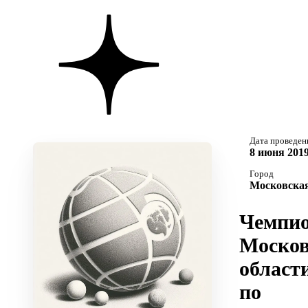
Дата проведен
8 июня 2019
Город
Московская
Чемпио
Москов
област
по