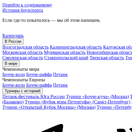
Перейти к содержимому
История боулспорта
Если где-то покатилось — мы об этом напишем.
Календарь
В России
Волгоградская область
Калининградская область
Калужская об
Московская область
Мурманская область
Новосибирская облас
Смоленская область
Ставропольский край
Тверская область
Том
В мире
Чемпионаты мира
Бочче-воло
Бочче-раффа
Петанк
Чемпионаты Европы
Бочче-воло
Бочче-раффа
Петанк
Турниры с историей
Петанк-фестиваль Юга России
Турнир «Бочче-куча» (Москва)
(Балаково)
Турнир «Кубок мэра Петергофа» (Санкт-Петербург)
Турнир «Открытый Кубок Москвы» (Москва)
Турнир «Петербу