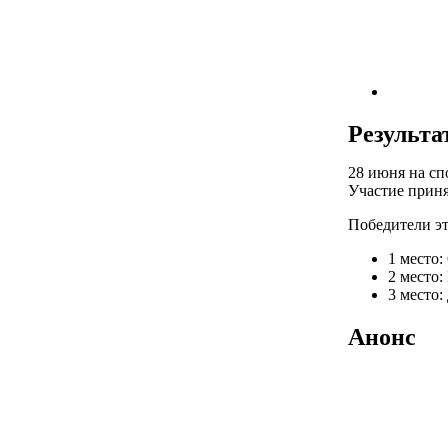
Результа
28 июня на сп
Участие приня
Победители эт
1 место:
2 место:
3 место:
Анонс