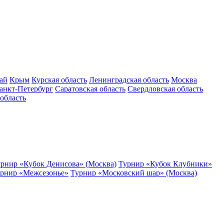
ай
Крым
Курская область
Ленинградская область
Москва
анкт-Петербург
Саратовская область
Свердловская область
область
рнир «Кубок Денисова» (Москва)
Турнир «Кубок Клубники»
рнир «Межсезонье»
Турнир «Московский шар» (Москва)