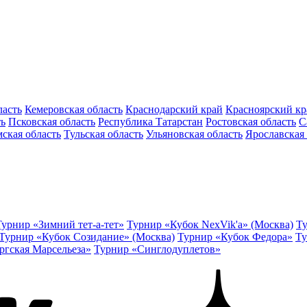
ласть
Кемеровская область
Краснодарский край
Красноярский кр
ть
Псковская область
Республика Татарстан
Ростовская область
С
ская область
Тульская область
Ульяновская область
Ярославская 
Турнир «Зимний тет-а-тет»
Турнир «Кубок NexVik'a» (Москва)
Ту
Турнир «Кубок Созидание» (Москва)
Турнир «Кубок Федора»
Ту
ргская Марсельеза»
Турнир «Синглодуплетов»