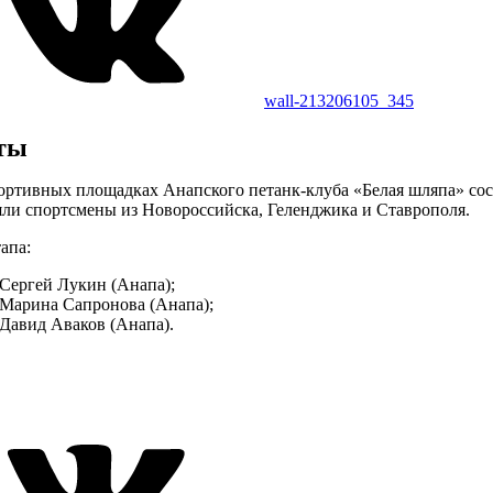
wall-213206105_345
ты
ортивных площадках Анапского петанк-клуба «Белая шляпа» сост
ли спортсмены из Новороссийска, Геленджика и Ставрополя.
апа:
 Сергей Лукин (Анапа);
 Марина Сапронова (Анапа);
 Давид Аваков (Анапа).