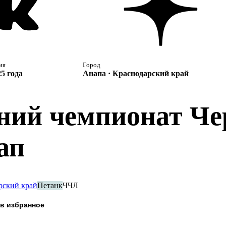
ия
Город
5 года
Анапа · Краснодарский край
ний чемпионат Че
ап
рский край
Петанк
ЧЧЛ