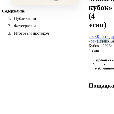
кубок»
Содержание
(4
Публикации
этап)
Фотографии
Итоговый протокол
2023
Краснода
край
Петанк
К
Кубок - 2023:
4 этап
☆
Пощадк