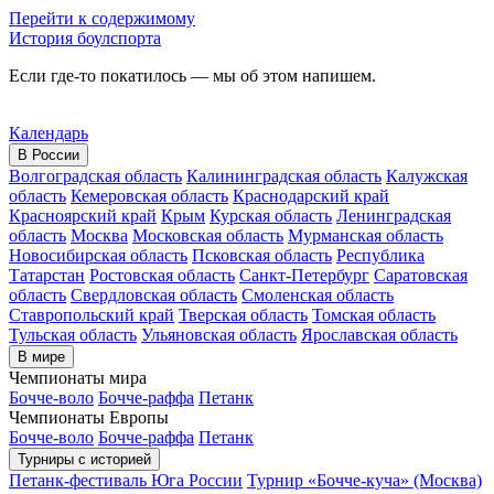
Перейти к содержимому
История боулспорта
Если где-то покатилось — мы об этом напишем.
Календарь
В России
Волгоградская область
Калининградская область
Калужская
область
Кемеровская область
Краснодарский край
Красноярский край
Крым
Курская область
Ленинградская
область
Москва
Московская область
Мурманская область
Новосибирская область
Псковская область
Республика
Татарстан
Ростовская область
Санкт-Петербург
Саратовская
область
Свердловская область
Смоленская область
Ставропольский край
Тверская область
Томская область
Тульская область
Ульяновская область
Ярославская область
В мире
Чемпионаты мира
Бочче-воло
Бочче-раффа
Петанк
Чемпионаты Европы
Бочче-воло
Бочче-раффа
Петанк
Турниры с историей
Петанк-фестиваль Юга России
Турнир «Бочче-куча» (Москва)