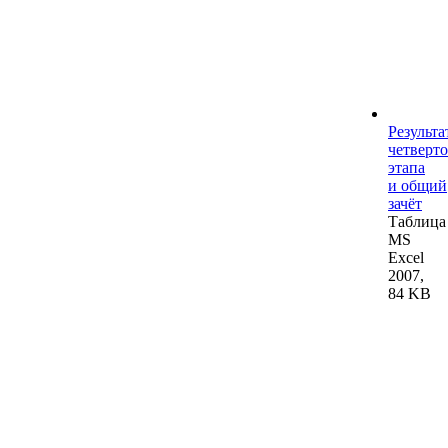
Результа
четверто
этапа
и общий
зачёт
Таблица
MS
Excel
2007,
84 KB