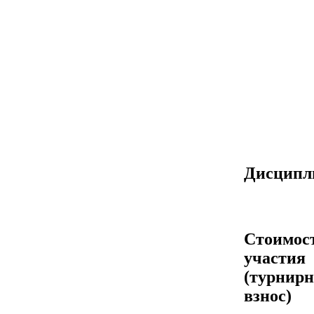
Дисцип
Стоимос
участия
(турнир
взнос)