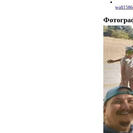
wall158
Фотогра