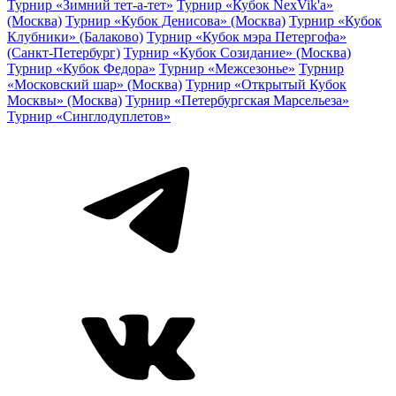
Турнир «Зимний тет-а-тет»
Турнир «Кубок NexVik'a»
(Москва)
Турнир «Кубок Денисова» (Москва)
Турнир «Кубок
Клубники» (Балаково)
Турнир «Кубок мэра Петергофа»
(Санкт-Петербург)
Турнир «Кубок Созидание» (Москва)
Турнир «Кубок Федора»
Турнир «Межсезонье»
Турнир
«Московский шар» (Москва)
Турнир «Открытый Кубок
Москвы» (Москва)
Турнир «Петербургская Марсельеза»
Турнир «Синглодуплетов»