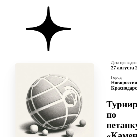
Дата проведен
27 августа 
Город
Новороссий
Краснодарс
Турни
по
петанк
«Каме