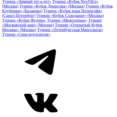
Турнир «Зимний тет-а-тет»
Турнир «Кубок NexVik'a»
(Москва)
Турнир «Кубок Денисова» (Москва)
Турнир «Кубок
Клубники» (Балаково)
Турнир «Кубок мэра Петергофа»
(Санкт-Петербург)
Турнир «Кубок Созидание» (Москва)
Турнир «Кубок Федора»
Турнир «Межсезонье»
Турнир
«Московский шар» (Москва)
Турнир «Открытый Кубок
Москвы» (Москва)
Турнир «Петербургская Марсельеза»
Турнир «Синглодуплетов»