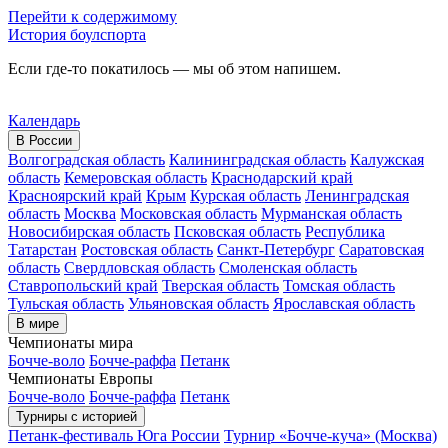
Перейти к содержимому
История боулспорта
Если где-то покатилось — мы об этом напишем.
Календарь
В России
Волгоградская область
Калининградская область
Калужская
область
Кемеровская область
Краснодарский край
Красноярский край
Крым
Курская область
Ленинградская
область
Москва
Московская область
Мурманская область
Новосибирская область
Псковская область
Республика
Татарстан
Ростовская область
Санкт-Петербург
Саратовская
область
Свердловская область
Смоленская область
Ставропольский край
Тверская область
Томская область
Тульская область
Ульяновская область
Ярославская область
В мире
Чемпионаты мира
Бочче-воло
Бочче-раффа
Петанк
Чемпионаты Европы
Бочче-воло
Бочче-раффа
Петанк
Турниры с историей
Петанк-фестиваль Юга России
Турнир «Бочче-куча» (Москва)