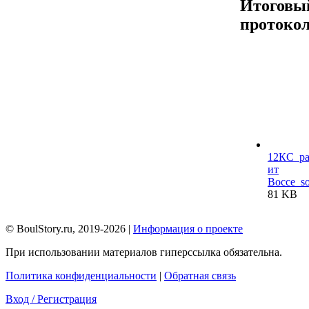
Итоговы
протоко
12КС_ра
ит
Bocce_so
81 KB
© BoulStory.ru, 2019-2026 |
Информация о проекте
При использовании материалов гиперссылка обязательна.
Политика конфиденциальности
|
Обратная связь
Вход / Регистрация