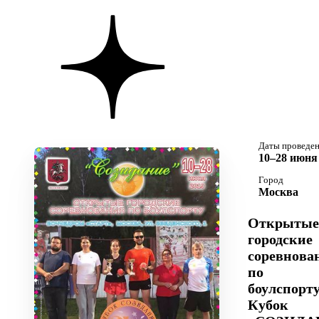
Даты проведе
10–28 июня 
Город
Москва
Открытые
городские
соревнова
по
боулспорт
Кубок