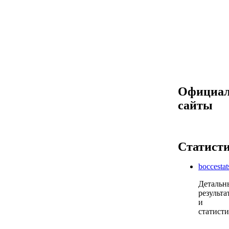
Официа
сайты
Статист
boccesta
Детальн
результа
и
статисти