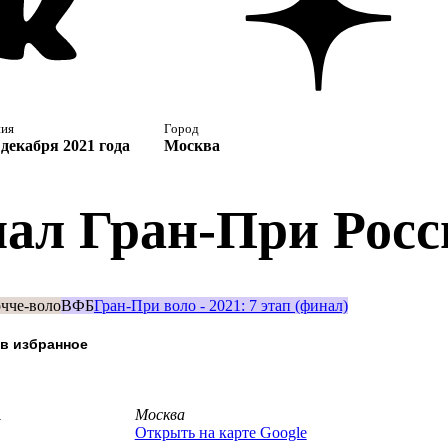
ния
Город
3 декабря 2021 года
Москва
ал Гран-При Росси
чче-воло
ВФБ
Гран-При воло - 2021: 7 этап (финал)
а
Москва
Открыть на карте Google