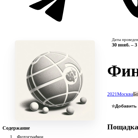
Даты проведе
30 нояб. – 
Фин
2021
Москва
Бо
☆
Пощадк
Содержание
Фотографии