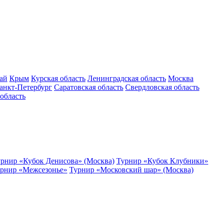
ай
Крым
Курская область
Ленинградская область
Москва
анкт-Петербург
Саратовская область
Свердловская область
область
рнир «Кубок Денисова» (Москва)
Турнир «Кубок Клубники»
рнир «Межсезонье»
Турнир «Московский шар» (Москва)