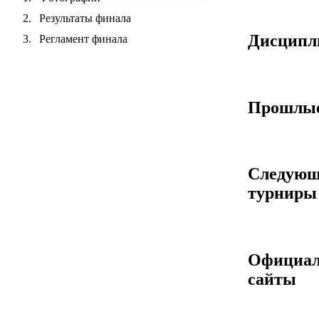
Результаты финала
Дисцип
Регламент финала
Прошлые
Следующ
турниры
Официа
сайты