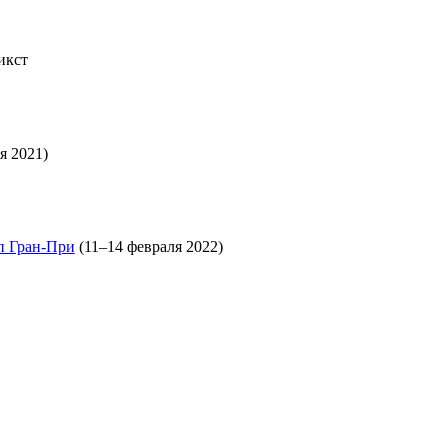
икст
я 2021)
п Гран-При
(11–14 февраля 2022)