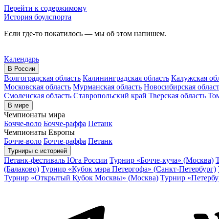
Перейти к содержимому
История боулспорта
Если где-то покатилось — мы об этом напишем.
Календарь
В России
Волгоградская область
Калининградская область
Калужская об
Московская область
Мурманская область
Новосибирская облас
Смоленская область
Ставропольский край
Тверская область
Том
В мире
Чемпионаты мира
Бочче-воло
Бочче-раффа
Петанк
Чемпионаты Европы
Бочче-воло
Бочче-раффа
Петанк
Турниры с историей
Петанк-фестиваль Юга России
Турнир «Бочче-куча» (Москва)
(Балаково)
Турнир «Кубок мэра Петергофа» (Санкт-Петербург)
Турнир «Открытый Кубок Москвы» (Москва)
Турнир «Петербу