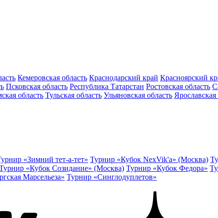
ласть
Кемеровская область
Краснодарский край
Красноярский кр
ть
Псковская область
Республика Татарстан
Ростовская область
С
ская область
Тульская область
Ульяновская область
Ярославская 
Турнир «Зимний тет-а-тет»
Турнир «Кубок NexVik'a» (Москва)
Ту
Турнир «Кубок Созидание» (Москва)
Турнир «Кубок Федора»
Ту
ргская Марсельеза»
Турнир «Синглодуплетов»