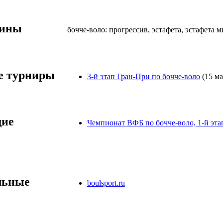
лины
бочче-воло: прогрессив, эстафета, эстафета м
 турниры
3-й этап Гран-При по бочче-воло
(15 ма
ие
Чемпионат ВФБ по бочче-воло, 1-й эта
льные
boulsport.ru