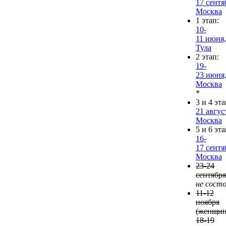
17 сентя
Москва
1 этап:
10-
11 июня,
Тула
2 этап:
19-
23 июня
Москва
*
3 и 4 эт
21 авгус
Москва
5 и 6 эт
16-
17 сентя
Москва
23-24
сентября
не состо
11-12
ноября
(женщин
18-19