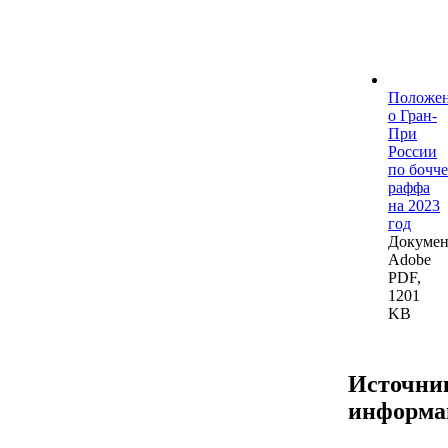
Положе
о Гран-
При
России
по бочче
раффа
на 2023
год
Докумен
Adobe
PDF,
1201
KB
Источни
информа