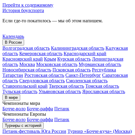
Перейти к содержимому
История боулспорта
Если где-то покатилось — мы об этом напишем.
Календарь
В России
Волгоградская область
Калининградская область
Калужская
область
Кемеровская область
Краснодарский край
Красноярский край
Крым
Курская область
Ленинградская
область
Москва
Московская область
Мурманская область
Новосибирская область
Псковская область
Республика
Татарстан
Ростовская область
Санкт-Петербург
Саратовская
область
Свердловская область
Смоленская область
Ставропольский край
Тверская область
Томская область
Тульская область
Ульяновская область
Ярославская область
В мире
Чемпионаты мира
Бочче-воло
Бочче-раффа
Петанк
Чемпионаты Европы
Бочче-воло
Бочче-раффа
Петанк
Турниры с историей
Петанк-фестиваль Юга России
Турнир «Бочче-куча» (Москва)