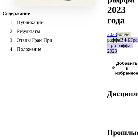
2023
Содержание
года
Публикации
Результаты
2023
Бочче-
раффа
ВФБ
Гра
Этапы Гран-При
При раффа -
Положение
2023
☆
Дисцип
Прошлы