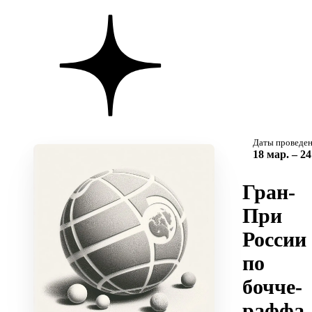
Даты проведе
18 мар. – 2
Гран-
При
России
по
бочче-
раффа