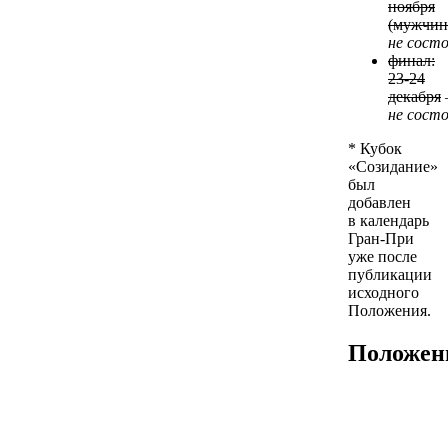
ноября
(мужчин
не состо
финал:
23-24
декабря
не состо
* Кубок
«Созидание»
был
добавлен
в календарь
Гран-При
уже после
публикации
исходного
Положения.
Положен