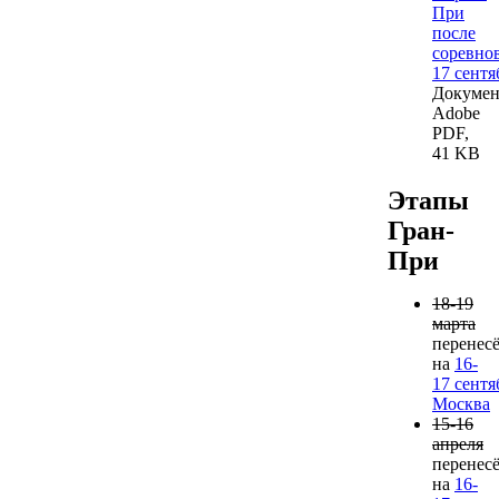
При
после
соревно
17 сентя
Докумен
Adobe
PDF,
41 KB
Этапы
Гран-
При
18-19
марта
перенес
на
16-
17 сентя
Москва
15-16
апреля
перенес
на
16-