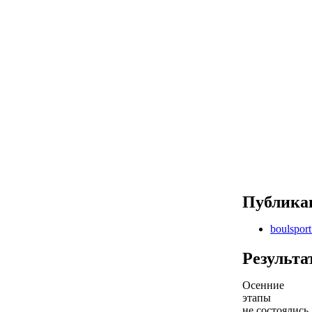
Публика
boulspor
Результа
Осенние
этапы
не состоялись,