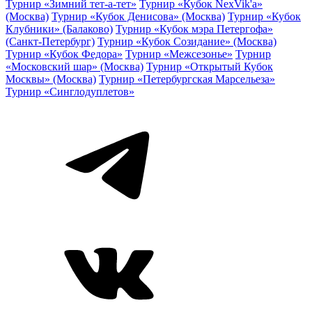
Турнир «Зимний тет-а-тет»
Турнир «Кубок NexVik'a»
(Москва)
Турнир «Кубок Денисова» (Москва)
Турнир «Кубок
Клубники» (Балаково)
Турнир «Кубок мэра Петергофа»
(Санкт-Петербург)
Турнир «Кубок Созидание» (Москва)
Турнир «Кубок Федора»
Турнир «Межсезонье»
Турнир
«Московский шар» (Москва)
Турнир «Открытый Кубок
Москвы» (Москва)
Турнир «Петербургская Марсельеза»
Турнир «Синглодуплетов»