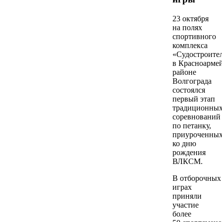
23 октября
на полях
спортивного
комплекса
«Судостроите
в Красноарме
районе
Волгограда
состоялся
первый этап
традиционны
соревнований
по петанку,
приуроченны
ко дню
рождения
ВЛКСМ.
В отборочных
играх
приняли
участие
более