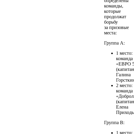
определены
команды,
которые
продолжат
борьбу
за призовые
места:
Группа А:
1 место:
команда
«ЕВРО 
(капита
Галина
Горсткин
2 место:
команда
«Добро
(капита
Елена
Приходь
Группа В:
1 место: