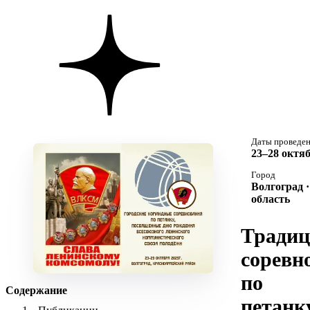
Даты проведе
23–28 октяб
Город
Волгоград 
область
Тради
соревн
по
Содержание
петанку