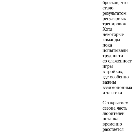
бросков, что
стало
результатом
регулярных
тренировок.
Хотя
некоторые
команды
пока
испытывали
трудности
со слаженнос
игры
в тройках,
где особенно
важны
взаимопонима
и тактика.
С закрытием
сезона часть
любителей
петанка
временно
расстается