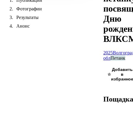
Публикации
посвя
Фотографии
Дню
Результаты
Анонс
рожден
ВЛКС
2025
Волгогра
обл
Петанк
☆
Пощадк