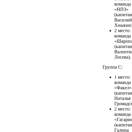
команда
«НПЗ»
(капита
Василий
Хныкин)
2 место:
команда
«Шароп
(капита
Валенти
Лосева).
Группа С:
1 место:
команда
«Факел»
(капита
Наталья
Громадск
2 место:
команда
«Гагари
(капита
Галина