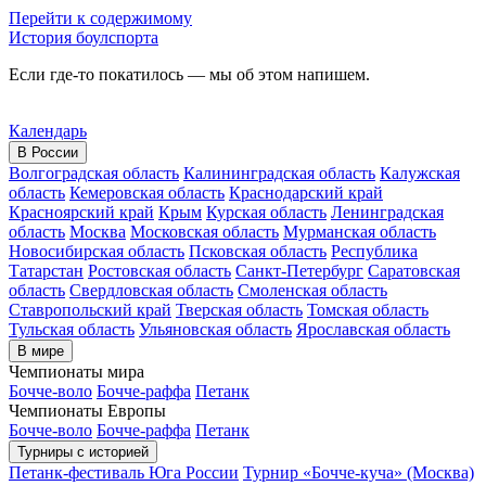
Перейти к содержимому
История боулспорта
Если где-то покатилось — мы об этом напишем.
Календарь
В России
Волгоградская область
Калининградская область
Калужская
область
Кемеровская область
Краснодарский край
Красноярский край
Крым
Курская область
Ленинградская
область
Москва
Московская область
Мурманская область
Новосибирская область
Псковская область
Республика
Татарстан
Ростовская область
Санкт-Петербург
Саратовская
область
Свердловская область
Смоленская область
Ставропольский край
Тверская область
Томская область
Тульская область
Ульяновская область
Ярославская область
В мире
Чемпионаты мира
Бочче-воло
Бочче-раффа
Петанк
Чемпионаты Европы
Бочче-воло
Бочче-раффа
Петанк
Турниры с историей
Петанк-фестиваль Юга России
Турнир «Бочче-куча» (Москва)