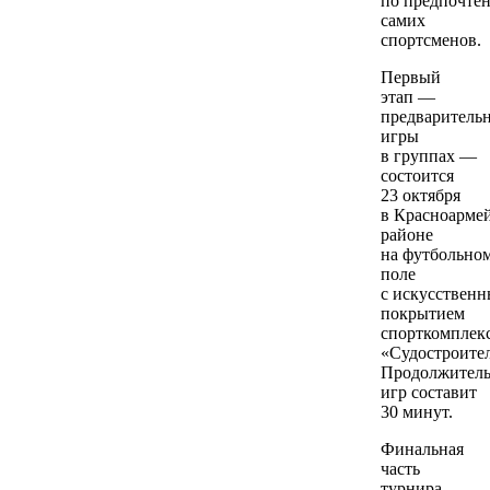
по предпочте
самих
спортсменов.
Первый
этап —
предваритель
игры
в группах —
состоится
23 октября
в Красноарме
районе
на футбольно
поле
с искусствен
покрытием
спорткомплек
«Судостроител
Продолжитель
игр составит
30 минут.
Финальная
часть
турнира