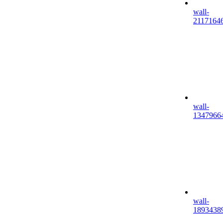
wall-
2117164
wall-
1347966
wall-
1893438