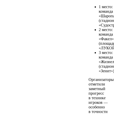
1 место:
команда
«Шароп
(стадион
«Судостр
2 место:
команда
«Факел»
(площад
«ЛУКОЙ
3 место:
команда
«Жизне
(стадион
«Зенит»)
Организаторы
отметили
заметный
прогресс
в технике
игроков —
особенно
в точности