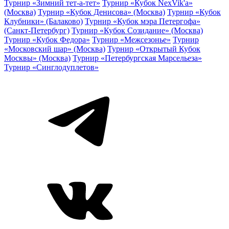
Турнир «Зимний тет-а-тет»
Турнир «Кубок NexVik'a»
(Москва)
Турнир «Кубок Денисова» (Москва)
Турнир «Кубок
Клубники» (Балаково)
Турнир «Кубок мэра Петергофа»
(Санкт-Петербург)
Турнир «Кубок Созидание» (Москва)
Турнир «Кубок Федора»
Турнир «Межсезонье»
Турнир
«Московский шар» (Москва)
Турнир «Открытый Кубок
Москвы» (Москва)
Турнир «Петербургская Марсельеза»
Турнир «Синглодуплетов»