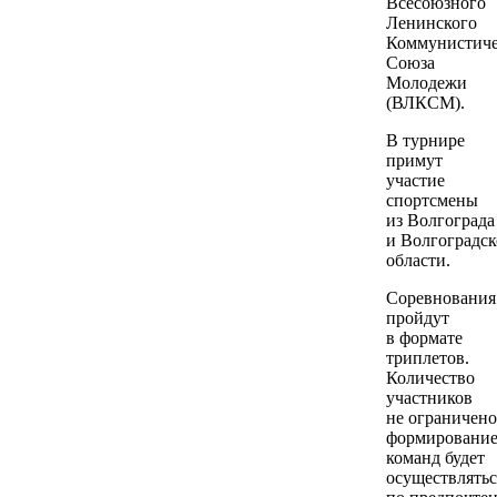
Всесоюзного
Ленинского
Коммунистиче
Союза
Молодежи
(ВЛКСМ).
В турнире
примут
участие
спортсмены
из Волгограда
и Волгоградс
области.
Соревнования
пройдут
в формате
триплетов.
Количество
участников
не ограничено
формировани
команд будет
осуществлятьс