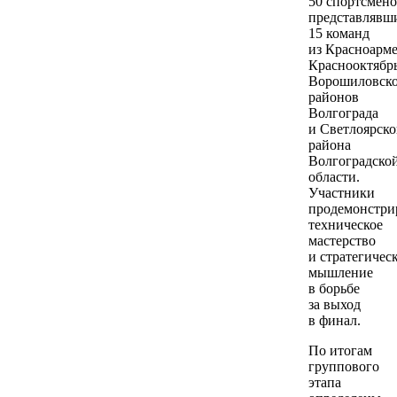
50 спортсмено
представлявш
15 команд
из Красноарме
Краснооктябрь
Ворошиловск
районов
Волгограда
и Светлоярско
района
Волгоградско
области.
Участники
продемонстри
техническое
мастерство
и стратегичес
мышление
в борьбе
за выход
в финал.
По итогам
группового
этапа