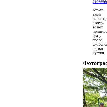
2196656
Кто-то
ездит
на юг гр
а кому-
то вот
пришлос
сразу
после
футболо
одевать
куртки...
Фотогра