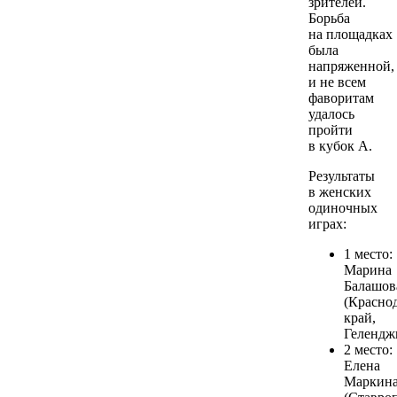
зрителей.
Борьба
на площадках
была
напряженной,
и не всем
фаворитам
удалось
пройти
в кубок А.
Результаты
в женских
одиночных
играх:
1 место:
Марина
Балашов
(Красно
край,
Гелендж
2 место:
Елена
Маркин