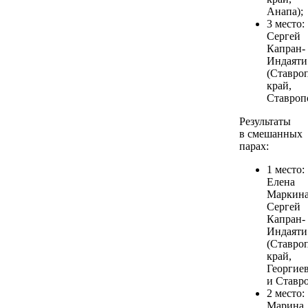
Анапа);
3 место:
Сергей
Капран-
Индаяти
(Ставро
край,
Ставропо
Результаты
в смешанных
парах:
1 место:
Елена
Маркина
Сергей
Капран-
Индаяти
(Ставро
край,
Георгие
и Ставро
2 место:
Марина