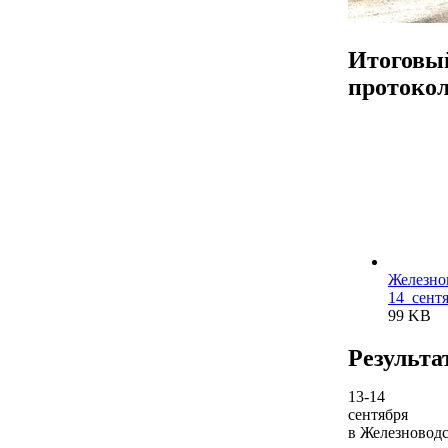
Итоговы
протоко
Железно
14_сентя
99 KB
Результа
13-14
сентября
в Железновод