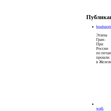
Публика
boulspor
Этапы
Гран-
При
России
по пета
прошли
в Желез
wall-