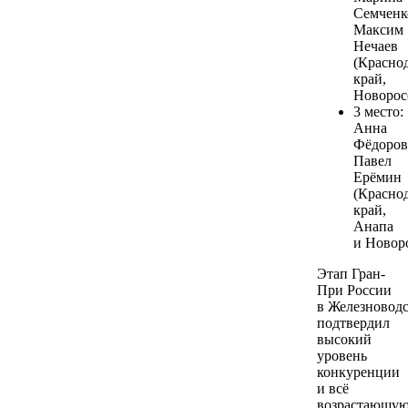
Семченк
Максим
Нечаев
(Красно
край,
Новорос
3 место:
Анна
Фёдоров
Павел
Ерёмин
(Красно
край,
Анапа
и Новор
Этап Гран-
При России
в Железновод
подтвердил
высокий
уровень
конкуренции
и всё
возрастающу