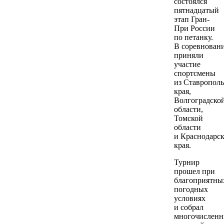
состоялся
пятнадцатый
этап Гран-
При России
по петанку.
В соревнован
приняли
участие
спортсмены
из Ставрополь
края,
Волгоградско
области,
Томской
области
и Краснодарск
края.
Турнир
прошел при
благоприятны
погодных
условиях
и собрал
многочислен