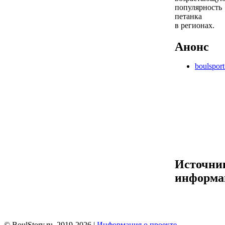
популярность
петанка
в регионах.
Анонс
boulsport
Источни
информа
© BoulStory.ru, 2019-2026 |
Информация о проекте