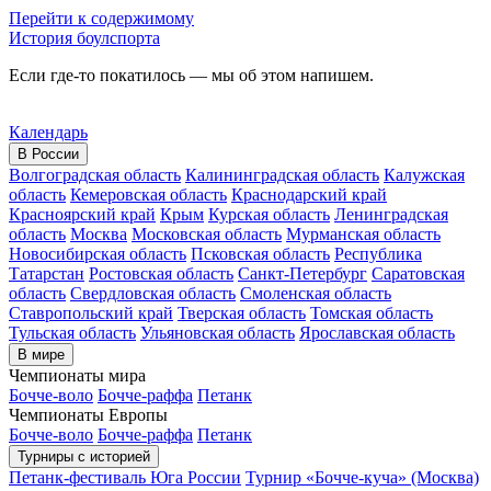
Перейти к содержимому
История боулспорта
Если где-то покатилось — мы об этом напишем.
Календарь
В России
Волгоградская область
Калининградская область
Калужская
область
Кемеровская область
Краснодарский край
Красноярский край
Крым
Курская область
Ленинградская
область
Москва
Московская область
Мурманская область
Новосибирская область
Псковская область
Республика
Татарстан
Ростовская область
Санкт-Петербург
Саратовская
область
Свердловская область
Смоленская область
Ставропольский край
Тверская область
Томская область
Тульская область
Ульяновская область
Ярославская область
В мире
Чемпионаты мира
Бочче-воло
Бочче-раффа
Петанк
Чемпионаты Европы
Бочче-воло
Бочче-раффа
Петанк
Турниры с историей
Петанк-фестиваль Юга России
Турнир «Бочче-куча» (Москва)