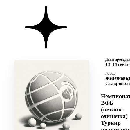
Даты проведе
13–14 сентя
Город
Железновод
Ставрополь
Чемпиона
ВФБ
(петанк-
одиночка)
Турнир
по петанк