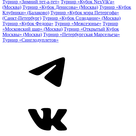
Турнир «Зимний тет-а-тет»
Турнир «Кубок NexVik'a»
(Москва)
Турнир «Кубок Денисова» (Москва)
Турнир «Кубок
Клубники» (Балаково)
Турнир «Кубок мэра Петергофа»
(Санкт-Петербург)
Турнир «Кубок Созидание» (Москва)
Турнир «Кубок Федора»
Турнир «Межсезонье»
Турнир
«Московский шар» (Москва)
Турнир «Открытый Кубок
Москвы» (Москва)
Турнир «Петербургская Марсельеза»
Турнир «Синглодуплетов»