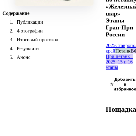
«Железны
шар»
Содержание
Этапы
Публикации
Гран-При
Фотографии
России
Итоговый протокол
2025
Ставропо
Результаты
край
Петанк
В
При петанк -
Анонс
2025: 15 и 16
этапы
☆
Пощадк