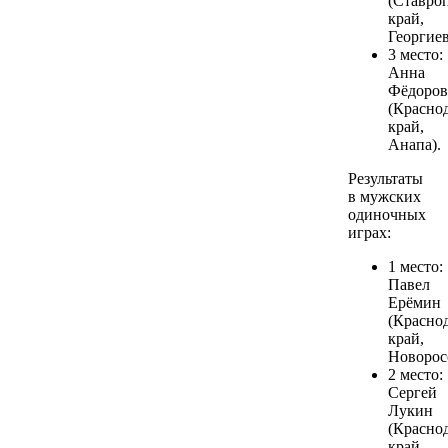
(Ставро
край,
Георгиев
3 место:
Анна
Фёдоров
(Красно
край,
Анапа).
Результаты
в мужских
одиночных
играх:
1 место:
Павел
Ерёмин
(Красно
край,
Новорос
2 место:
Сергей
Лукин
(Красно
край,