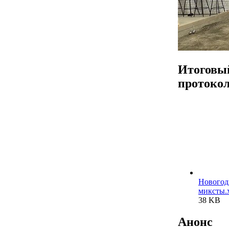
Итоговы
протоко
Новогод
миксты.x
38 KB
Анонс