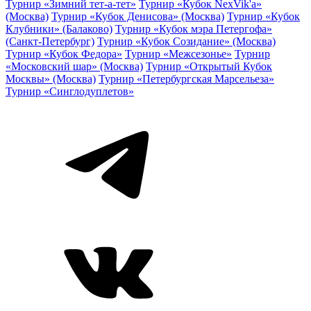
Турнир «Зимний тет-а-тет»
Турнир «Кубок NexVik'a»
(Москва)
Турнир «Кубок Денисова» (Москва)
Турнир «Кубок
Клубники» (Балаково)
Турнир «Кубок мэра Петергофа»
(Санкт-Петербург)
Турнир «Кубок Созидание» (Москва)
Турнир «Кубок Федора»
Турнир «Межсезонье»
Турнир
«Московский шар» (Москва)
Турнир «Открытый Кубок
Москвы» (Москва)
Турнир «Петербургская Марсельеза»
Турнир «Синглодуплетов»