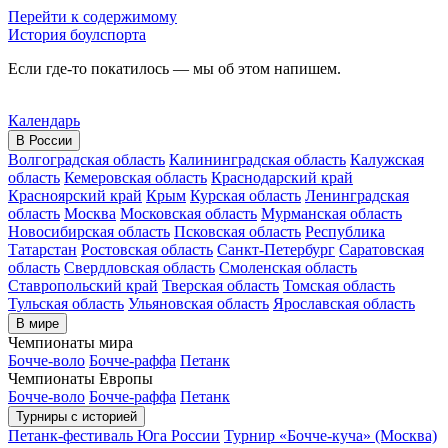
Перейти к содержимому
История боулспорта
Если где-то покатилось — мы об этом напишем.
Календарь
В России
Волгоградская область
Калининградская область
Калужская
область
Кемеровская область
Краснодарский край
Красноярский край
Крым
Курская область
Ленинградская
область
Москва
Московская область
Мурманская область
Новосибирская область
Псковская область
Республика
Татарстан
Ростовская область
Санкт-Петербург
Саратовская
область
Свердловская область
Смоленская область
Ставропольский край
Тверская область
Томская область
Тульская область
Ульяновская область
Ярославская область
В мире
Чемпионаты мира
Бочче-воло
Бочче-раффа
Петанк
Чемпионаты Европы
Бочче-воло
Бочче-раффа
Петанк
Турниры с историей
Петанк-фестиваль Юга России
Турнир «Бочче-куча» (Москва)