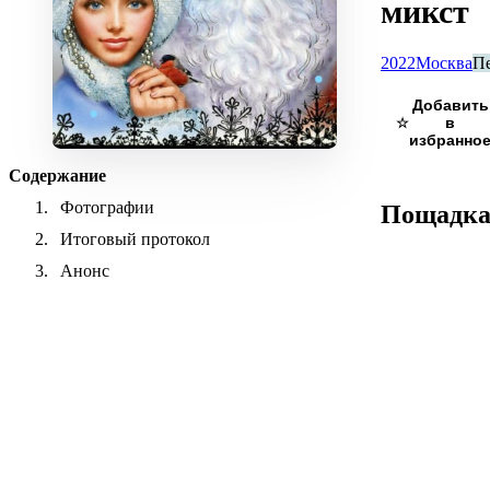
микст
2022
Москва
П
☆
Содержание
Фотографии
Пощадк
Итоговый протокол
Анонс