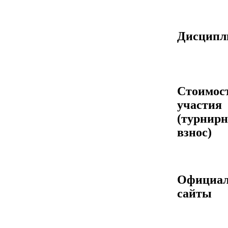
Дисцип
Стоимос
участия
(турнир
взнос)
Официа
сайты