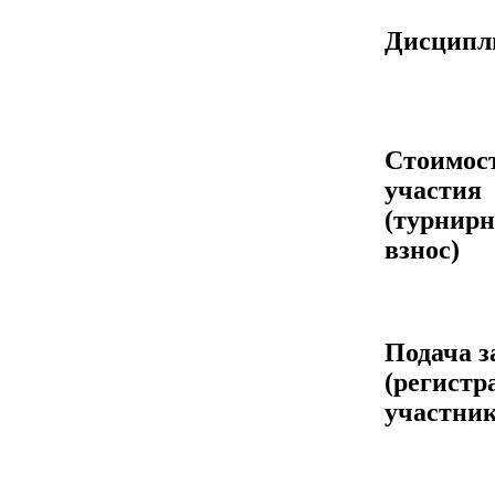
Дисцип
Стоимос
участия
(турнир
взнос)
Подача з
(регистр
участник