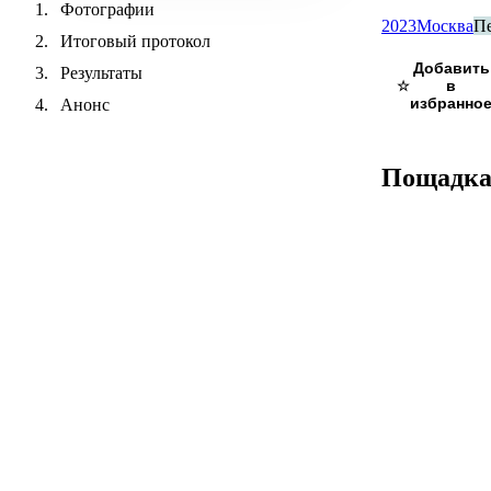
Фотографии
2023
Москва
П
Итоговый протокол
Результаты
☆
Анонс
Пощадк