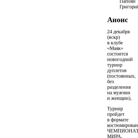
Папоян
Григори
Анонс
24 декабря
(вскр)
в клубе
«Маяк»
состоится
новогодний
турнир
дуплетов
(постоянных,
без
разделения
на мужчин
и женщин).
Турнир
пройдет
в формате
костюмирован
ЧЕМПИОНА
МИРА.