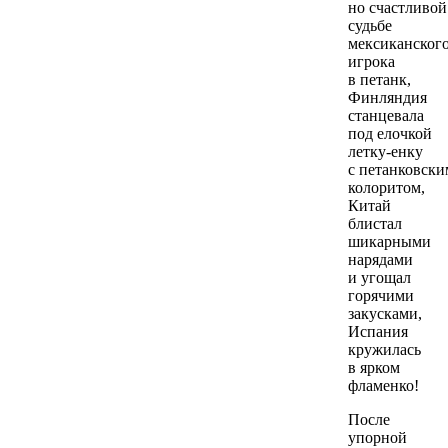
но счастливой
судьбе
мексиканског
игрока
в петанк,
Финляндия
станцевала
под елочкой
летку-енку
с петанковски
колоритом,
Китай
блистал
шикарными
нарядами
и угощал
горячими
закусками,
Испания
кружилась
в ярком
фламенко!
После
упорной