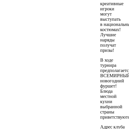
креативные
игроки
могут
выступать
в национальн
костюмах!
Лучшие
наряды
получат
призы!
В ходе
турнира
предполагаетс
ВСЕМИРНЫ
новогодний
фуршет!
Блюда
местной
кухни
выбранной
страны
приветствуютс
Адрес клуба