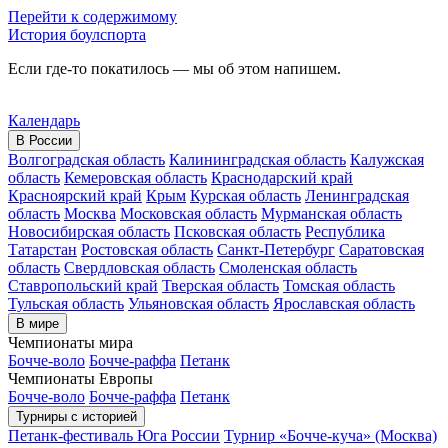
Перейти к содержимому
История боулспорта
Если где-то покатилось — мы об этом напишем.
Календарь
В России
Волгоградская область
Калининградская область
Калужская
область
Кемеровская область
Краснодарский край
Красноярский край
Крым
Курская область
Ленинградская
область
Москва
Московская область
Мурманская область
Новосибирская область
Псковская область
Республика
Татарстан
Ростовская область
Санкт-Петербург
Саратовская
область
Свердловская область
Смоленская область
Ставропольский край
Тверская область
Томская область
Тульская область
Ульяновская область
Ярославская область
В мире
Чемпионаты мира
Бочче-воло
Бочче-раффа
Петанк
Чемпионаты Европы
Бочче-воло
Бочче-раффа
Петанк
Турниры с историей
Петанк-фестиваль Юга России
Турнир «Бочче-куча» (Москва)