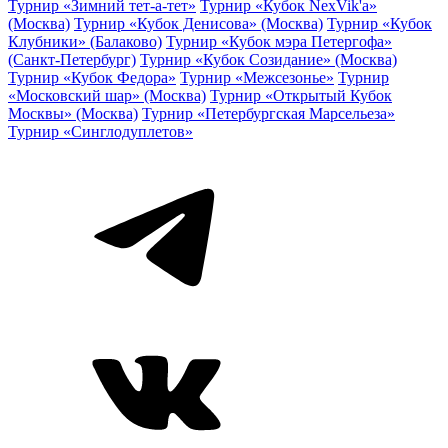
Турнир «Зимний тет-а-тет»
Турнир «Кубок NexVik'a»
(Москва)
Турнир «Кубок Денисова» (Москва)
Турнир «Кубок
Клубники» (Балаково)
Турнир «Кубок мэра Петергофа»
(Санкт-Петербург)
Турнир «Кубок Созидание» (Москва)
Турнир «Кубок Федора»
Турнир «Межсезонье»
Турнир
«Московский шар» (Москва)
Турнир «Открытый Кубок
Москвы» (Москва)
Турнир «Петербургская Марсельеза»
Турнир «Синглодуплетов»