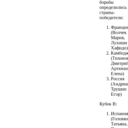
борьбы
определились
страны-
победители:
Франци
(Волчек
Мария,
Лухиши
Хафидо)
Камбод
(Тихоно
Дмитрий
Артюхи
Елена)
Россия
(Андриа
Трушин
Егор)
Кубок В:
Испания
(Головко
Татьяна,