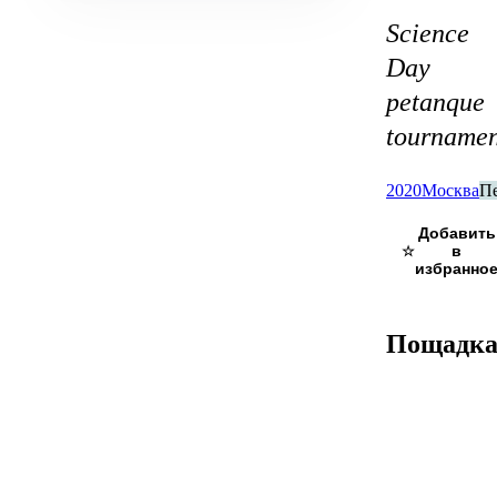
Science
Day
petanque
tournamen
2020
Москва
П
☆
Пощадк