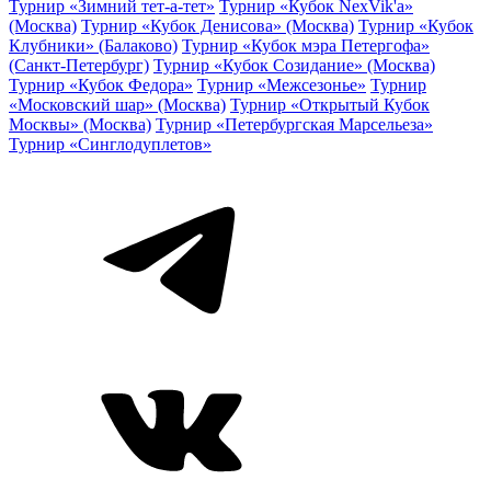
Турнир «Зимний тет-а-тет»
Турнир «Кубок NexVik'a»
(Москва)
Турнир «Кубок Денисова» (Москва)
Турнир «Кубок
Клубники» (Балаково)
Турнир «Кубок мэра Петергофа»
(Санкт-Петербург)
Турнир «Кубок Созидание» (Москва)
Турнир «Кубок Федора»
Турнир «Межсезонье»
Турнир
«Московский шар» (Москва)
Турнир «Открытый Кубок
Москвы» (Москва)
Турнир «Петербургская Марсельеза»
Турнир «Синглодуплетов»