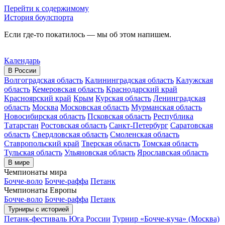
Перейти к содержимому
История боулспорта
Если где-то покатилось — мы об этом напишем.
Календарь
В России
Волгоградская область
Калининградская область
Калужская
область
Кемеровская область
Краснодарский край
Красноярский край
Крым
Курская область
Ленинградская
область
Москва
Московская область
Мурманская область
Новосибирская область
Псковская область
Республика
Татарстан
Ростовская область
Санкт-Петербург
Саратовская
область
Свердловская область
Смоленская область
Ставропольский край
Тверская область
Томская область
Тульская область
Ульяновская область
Ярославская область
В мире
Чемпионаты мира
Бочче-воло
Бочче-раффа
Петанк
Чемпионаты Европы
Бочче-воло
Бочче-раффа
Петанк
Турниры с историей
Петанк-фестиваль Юга России
Турнир «Бочче-куча» (Москва)