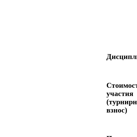
Дисцип
Стоимос
участия
(турнир
взнос)