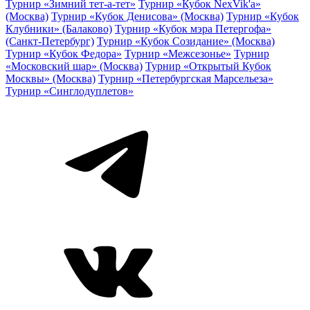
Турнир «Зимний тет-а-тет»
Турнир «Кубок NexVik'a»
(Москва)
Турнир «Кубок Денисова» (Москва)
Турнир «Кубок
Клубники» (Балаково)
Турнир «Кубок мэра Петергофа»
(Санкт-Петербург)
Турнир «Кубок Созидание» (Москва)
Турнир «Кубок Федора»
Турнир «Межсезонье»
Турнир
«Московский шар» (Москва)
Турнир «Открытый Кубок
Москвы» (Москва)
Турнир «Петербургская Марсельеза»
Турнир «Синглодуплетов»