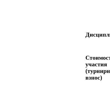
Дисцип
Стоимос
участия
(турнир
взнос)