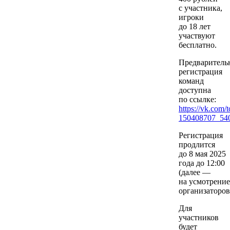
с участника,
игроки
до 18 лет
участвуют
бесплатно.
Предваритель
регистрация
команд
доступна
по ссылке:
https://vk.com/t
150408707_54
Регистрация
продлится
до 8 мая 2025
года до 12:00
(далее —
на усмотрение
организаторов
Для
участников
будет