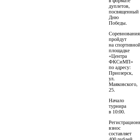
в формате
дуплетов,
посвященный
Дню
Победы.
Соревнования
пройдут
на спортивно
площадке
«Центра
ФКСиМП»
по адресу:
Приозерск,
ул.
Маяковского,
25.
Начало
турнира
в 10:00.
Регистрацион
взнос
составляет
400 рублей