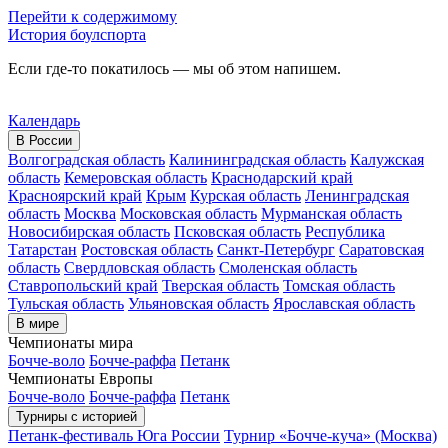
Перейти к содержимому
История боулспорта
Если где-то покатилось — мы об этом напишем.
Календарь
В России
Волгоградская область
Калининградская область
Калужская
область
Кемеровская область
Краснодарский край
Красноярский край
Крым
Курская область
Ленинградская
область
Москва
Московская область
Мурманская область
Новосибирская область
Псковская область
Республика
Татарстан
Ростовская область
Санкт-Петербург
Саратовская
область
Свердловская область
Смоленская область
Ставропольский край
Тверская область
Томская область
Тульская область
Ульяновская область
Ярославская область
В мире
Чемпионаты мира
Бочче-воло
Бочче-раффа
Петанк
Чемпионаты Европы
Бочче-воло
Бочче-раффа
Петанк
Турниры с историей
Петанк-фестиваль Юга России
Турнир «Бочче-куча» (Москва)