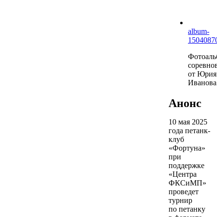
album-
1504087
Фотоаль
соревно
от Юрия
Иванова
Анонс
10 мая 2025
года петанк-
клуб
«Фортуна»
при
поддержке
«Центра
ФКСиМП»
проведет
турнир
по петанку