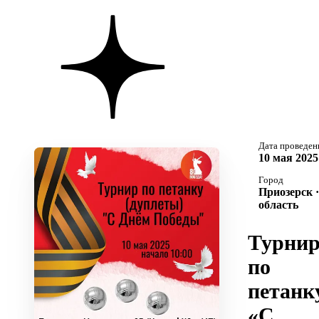
Дата проведен
10 мая 2025
Город
Приозерск 
область
Турни
по
петанк
«С