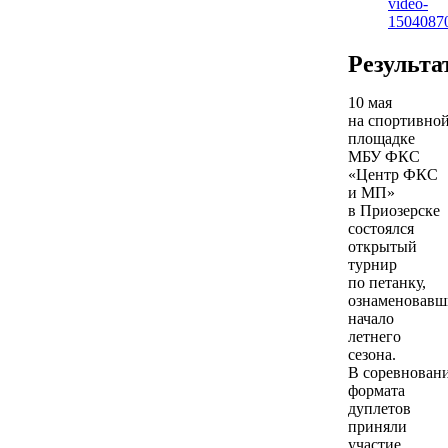
video-
1504087
Результа
10 мая
на спортивно
площадке
МБУ ФКС
«Центр ФКС
и МП»
в Приозерске
состоялся
открытый
турнир
по петанку,
ознаменовав
начало
летнего
сезона.
В соревнован
формата
дуплетов
приняли
участие