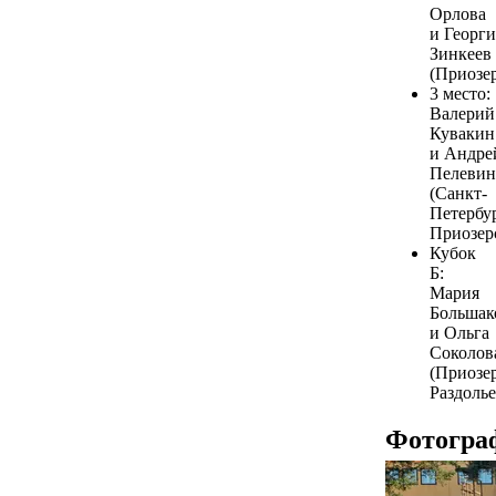
Орлова
и Георг
Зинкеев
(Приозер
3 место:
Валерий
Кувакин
и Андре
Пелевин
(Санкт-
Петербур
Приозерс
Кубок
Б:
Мария
Большак
и Ольга
Соколов
(Приозер
Раздолье
Фотогра