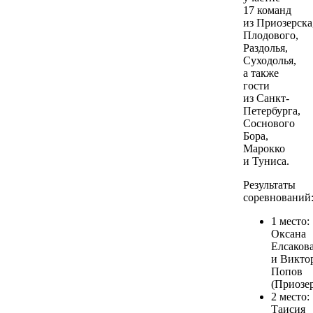
17 команд
из Приозерска
Плодового,
Раздолья,
Суходолья,
а также
гости
из Санкт-
Петербурга,
Соснового
Бора,
Марокко
и Туниса.
Результаты
соревнований
1 место:
Оксана
Елсаков
и Викто
Попов
(Приозер
2 место:
Таисия