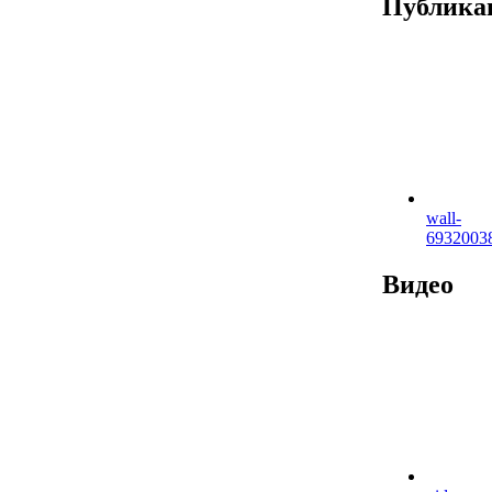
Публика
wall-
6932003
Видео