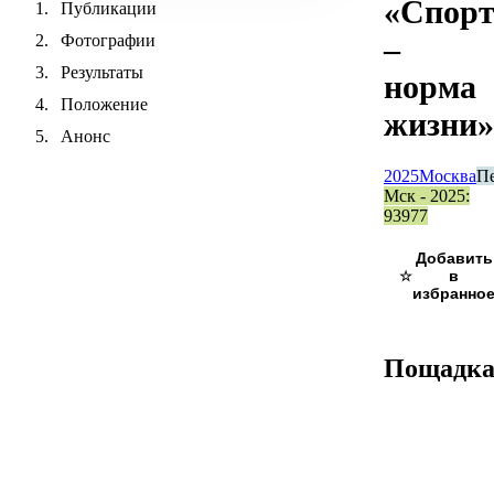
«Спор
Публикации
Фотографии
–
Результаты
норма
Положение
жизни»
Анонс
2025
Москва
П
Мск - 2025:
93977
☆
Пощадк