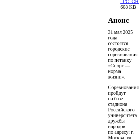
_ГС_СНЖ
608 KB
Анонс
31 мая 2025
года
состоятся
городские
соревнования
по петанку
«Спорт —
норма
жизни».
Соревнования
пройдут
на базе
стадиона
Российского
университета
дружбы
народов
по адресу: г.
Москва, ул.