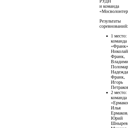
РУДН
и команда
«Мосволонтер
Результаты
соревнований
1 место:
команда
«Франк
Николай
Франк,
Владим
Поломар
Надежда
Франк,
Игорь
Петрако
2 место:
команда
«Ермако
Илья
Ермаков
Юрий
Шнырев