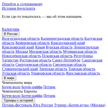
Перейти к содержимому
История боулспорта
Если где-то покатилось — мы об этом напишем.
Календарь
В России
Волгоградская область
Калининградская область
Калужская
область
Кемеровская область
Краснодарский край
Красноярский край
Крым
Курская область
Ленинградская
область
Москва
Московская область
Мурманская область
Новосибирская область
Псковская область
Республика
Татарстан
Ростовская область
Санкт-Петербург
Саратовская
область
Свердловская область
Смоленская область
Ставропольский край
Тверская область
Томская область
Тульская область
Ульяновская область
Ярославская область
В мире
Чемпионаты мира
Бочче-воло
Бочче-раффа
Петанк
Чемпионаты Европы
Бочче-воло
Бочче-раффа
Петанк
Турниры с историей
Петанк-фестиваль Юга России
Турнир «Бочче-куча» (Москва)