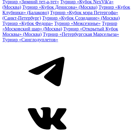
Турнир «Зимний тет-а-тет»
Турнир «Кубок NexVik'a»
(Москва)
Турнир «Кубок Денисова» (Москва)
Турнир «Кубок
Клубники» (Балаково)
Турнир «Кубок мэра Петергофа»
(Санкт-Петербург)
Турнир «Кубок Созидание» (Москва)
Турнир «Кубок Федора»
Турнир «Межсезонье»
Турнир
«Московский шар» (Москва)
Турнир «Открытый Кубок
Москвы» (Москва)
Турнир «Петербургская Марсельеза»
Турнир «Синглодуплетов»