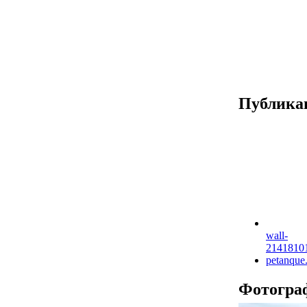
Публика
wall-
2141810
petanque
Фотогра