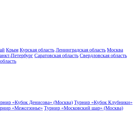
ай
Крым
Курская область
Ленинградская область
Москва
анкт-Петербург
Саратовская область
Свердловская область
область
рнир «Кубок Денисова» (Москва)
Турнир «Кубок Клубники»
рнир «Межсезонье»
Турнир «Московский шар» (Москва)