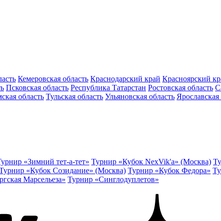
ласть
Кемеровская область
Краснодарский край
Красноярский кр
ть
Псковская область
Республика Татарстан
Ростовская область
С
ская область
Тульская область
Ульяновская область
Ярославская 
Турнир «Зимний тет-а-тет»
Турнир «Кубок NexVik'a» (Москва)
Ту
Турнир «Кубок Созидание» (Москва)
Турнир «Кубок Федора»
Ту
ргская Марсельеза»
Турнир «Синглодуплетов»