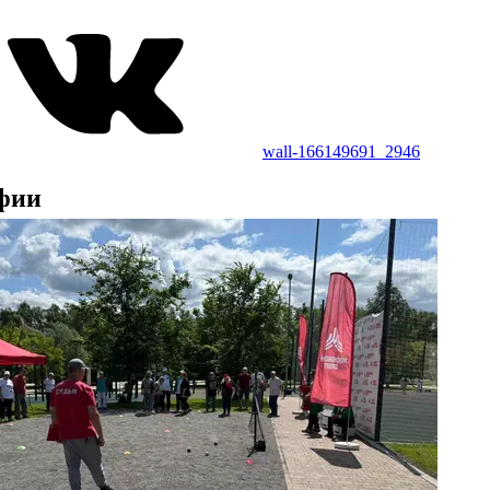
wall-166149691_2946
фии