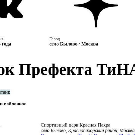
ия
Город
 года
село Былово · Москва
ок Префекта ТиН
етанк
а
Спортивный парк Красная Пахра
село Былово, Краснопахорский район, Москва