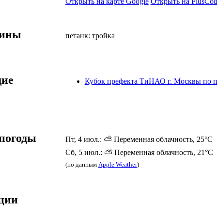
Открыть на карте Google
Открыть на PlusCod
лины
петанк: тройка
ие
Кубок префекта ТиНАО г. Москвы по п
погоды
Пт, 4 июл.: ⛅ Переменная облачность, 25°C
Сб, 5 июл.: ⛅ Переменная облачность, 21°C
(по данным
Apple Weather
)
ции