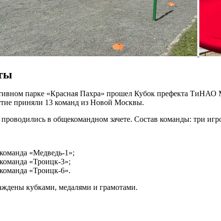
ты
ртивном парке «Красная Пахра» прошел Кубок префекта ТиНА
тие приняли 13 команд из Новой Москвы.
проводились в общекомандном зачете. Состав команды: три игро
 команда «Медведь-1»;
 команда «Троицк-3»;
 команда «Троицк-6».
аждены кубками, медалями и грамотами.