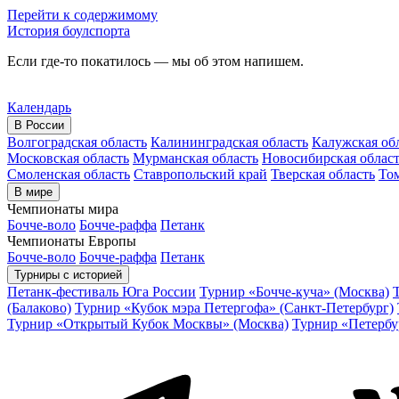
Перейти к содержимому
История боулспорта
Если где-то покатилось — мы об этом напишем.
Календарь
В России
Волгоградская область
Калининградская область
Калужская об
Московская область
Мурманская область
Новосибирская облас
Смоленская область
Ставропольский край
Тверская область
Том
В мире
Чемпионаты мира
Бочче-воло
Бочче-раффа
Петанк
Чемпионаты Европы
Бочче-воло
Бочче-раффа
Петанк
Турниры с историей
Петанк-фестиваль Юга России
Турнир «Бочче-куча» (Москва)
(Балаково)
Турнир «Кубок мэра Петергофа» (Санкт-Петербург)
Турнир «Открытый Кубок Москвы» (Москва)
Турнир «Петербу