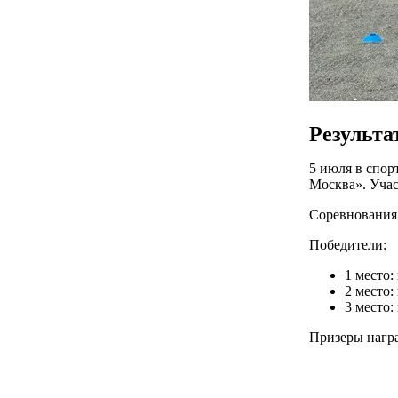
Результа
5 июля в спо
Москва». Учас
Соревнования 
Победители:
1 место:
2 место:
3 место:
Призеры нагр