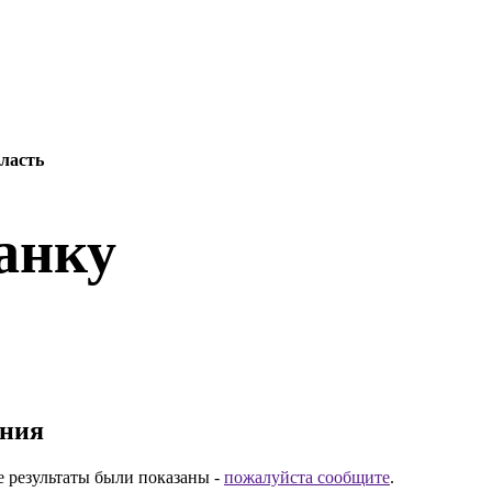
бласть
анку
ания
е результаты были показаны -
пожалуйста сообщите
.