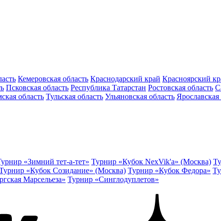
ласть
Кемеровская область
Краснодарский край
Красноярский кр
ть
Псковская область
Республика Татарстан
Ростовская область
С
ская область
Тульская область
Ульяновская область
Ярославская 
Турнир «Зимний тет-а-тет»
Турнир «Кубок NexVik'a» (Москва)
Ту
Турнир «Кубок Созидание» (Москва)
Турнир «Кубок Федора»
Ту
ргская Марсельеза»
Турнир «Синглодуплетов»