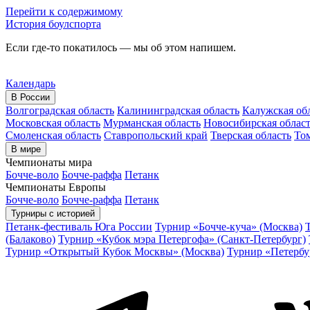
Перейти к содержимому
История боулспорта
Если где-то покатилось — мы об этом напишем.
Календарь
В России
Волгоградская область
Калининградская область
Калужская об
Московская область
Мурманская область
Новосибирская облас
Смоленская область
Ставропольский край
Тверская область
Том
В мире
Чемпионаты мира
Бочче-воло
Бочче-раффа
Петанк
Чемпионаты Европы
Бочче-воло
Бочче-раффа
Петанк
Турниры с историей
Петанк-фестиваль Юга России
Турнир «Бочче-куча» (Москва)
(Балаково)
Турнир «Кубок мэра Петергофа» (Санкт-Петербург)
Турнир «Открытый Кубок Москвы» (Москва)
Турнир «Петербу