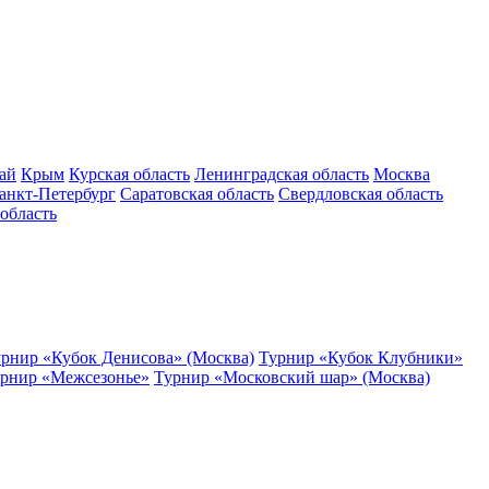
ай
Крым
Курская область
Ленинградская область
Москва
анкт-Петербург
Саратовская область
Свердловская область
область
рнир «Кубок Денисова» (Москва)
Турнир «Кубок Клубники»
рнир «Межсезонье»
Турнир «Московский шар» (Москва)