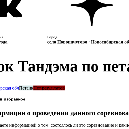
ия
Город
года
село Новопичугово · Новосибирская о
ок Тандэма по пет
рская обл
Петанк
Нет результатов
рмации о проведении данного соревнов
аете информацией о том, состоялось ли это соревнование и каки