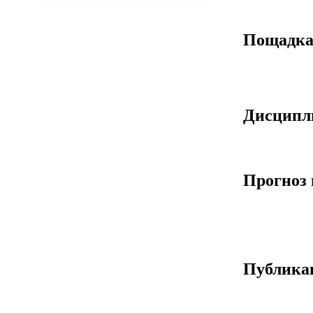
Пощадк
Дисцип
Прогноз 
Публика