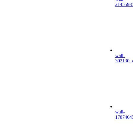
2145598
wall-
302130_
wall-
1787464