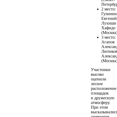
Петербур
2 место:
Гулинин
Евгений
Лухиши
Хафидо
(Москва)
3 место:
Агапов
Алексан
Лютико
Алексан
(Москва)
Участники
высоко
оценили
лесное
расположение
площадок
и дружескую
атмосферу.
При этом
высказывалис
замечания