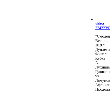
video-
2243239
"Смолен
Весна -
2026"
Дуплеты
Финал
Кубка
А.
Лухиши
Гулинин
vs
Лямунов
Африкан
Продол