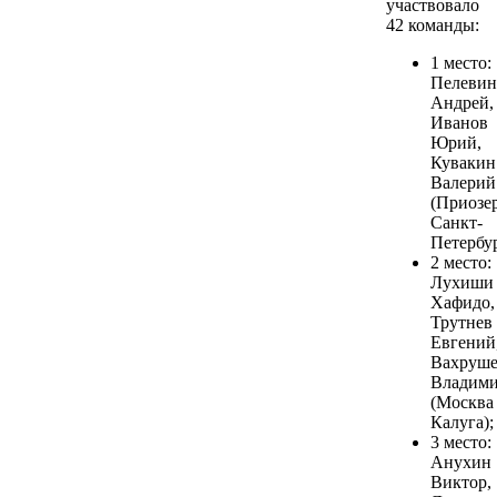
участвовало
42 команды:
1 место:
Пелевин
Андрей,
Иванов
Юрий,
Кувакин
Валерий
(Приозер
Санкт-
Петербур
2 место:
Лухиши
Хафидо,
Трутнев
Евгений
Вахруш
Владим
(Москва 
Калуга);
3 место:
Анухин
Виктор,