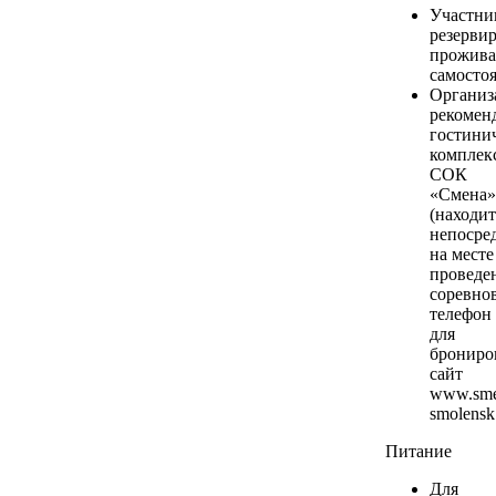
Участни
резерви
прожива
самостоя
Организ
рекомен
гостини
комплек
СОК
«Смена»
(находит
непосре
на месте
проведе
соревно
телефон
для
брониро
сайт
www.sme
smolensk
Питание
Для