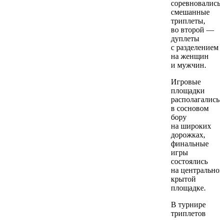
соревновалис
смешанные
триплеты,
во второй —
дуплеты
с разделением
на женщин
и мужчин.
Игровые
площадки
располагались
в сосновом
бору
на широких
дорожках,
финальные
игры
состоялись
на центральн
крытой
площадке.
В турнире
триплетов