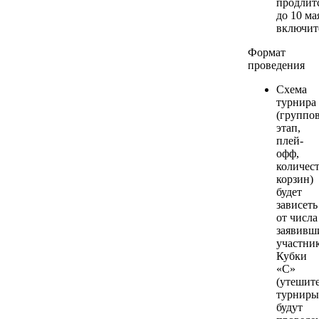
продлит
до 10 ма
включит
Формат
проведения
Схема
турнира
(группо
этап,
плей-
офф,
количес
корзин)
будет
зависеть
от числа
заявивш
участник
Кубки
«С»
(утешит
турниры
будут