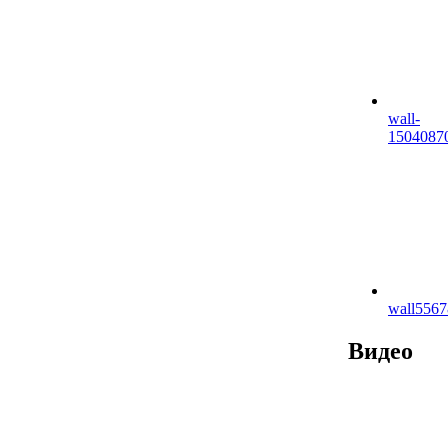
wall-
1504087
wall556
Видео