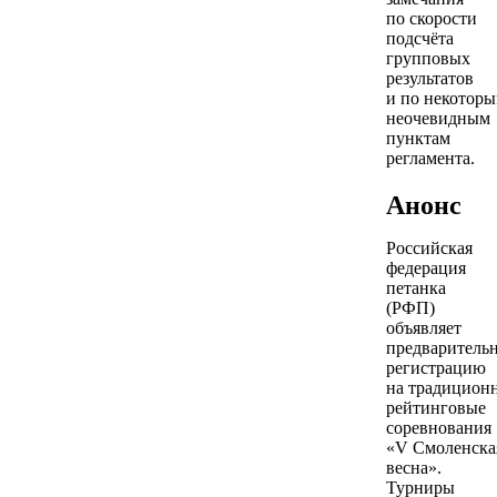
по скорости
подсчёта
групповых
результатов
и по некотор
неочевидным
пунктам
регламента.
Анонс
Российская
федерация
петанка
(РФП)
объявляет
предваритель
регистрацию
на традицион
рейтинговые
соревнования
«V Смоленска
весна».
Турниры