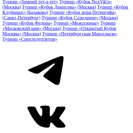
Турнир «Зимний тет-а-тет»
Турнир «Кубок NexVik'a»
(Москва)
Турнир «Кубок Денисова» (Москва)
Турнир «Кубок
Клубники» (Балаково)
Турнир «Кубок мэра Петергофа»
(Санкт-Петербург)
Турнир «Кубок Созидание» (Москва)
Турнир «Кубок Федора»
Турнир «Межсезонье»
Турнир
«Московский шар» (Москва)
Турнир «Открытый Кубок
Москвы» (Москва)
Турнир «Петербургская Марсельеза»
Турнир «Синглодуплетов»