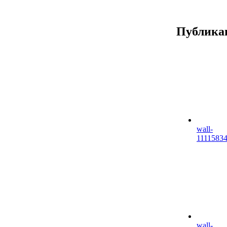
Публика
wall-
1111583
wall-