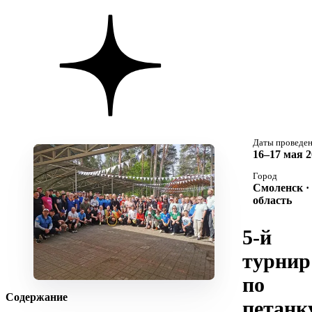
Даты проведе
16–17 мая 2
Город
Смоленск ·
область
5-й
турнир
по
Содержание
петанк