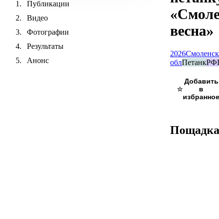
Публикации
«Смоле
Видео
весна»
Фотографии
Результаты
2026
Смоленск
Анонс
обл
Петанк
РФ
☆
Пощадк