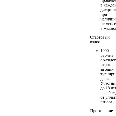
проведе
в каждо
дисципл
при
наличии
не менее
8 желаю
Стартовый
взнос
1000
рублей
с каждо
игрока
за один
турнир
день.
Участни
до 18 ле
освобож
от упла
взноса.
Проживание