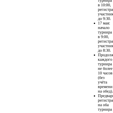
турнира
в 10:00,
регистр
участни
до 9:30.
17 мая:
начало
турнира
в 9:00,
регистр
участни
до 8:30.
Продолж
каждого
турнира
не более
10 часов
(без
учёта
времени
на обед).
Предвар
регистр
на оба
турнира