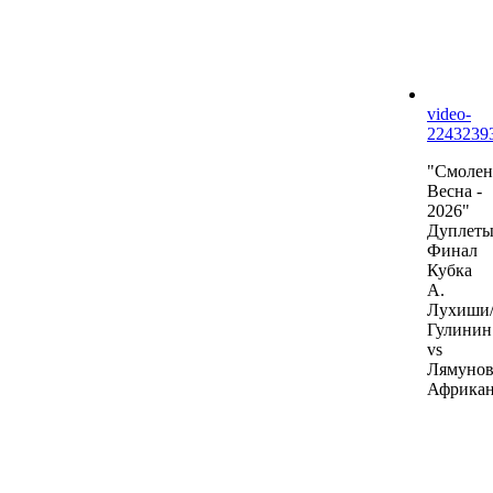
video-
2243239
"Смолен
Весна -
2026"
Дуплеты
Финал
Кубка
А.
Лухиши
Гулинин
vs
Лямунов
Африка