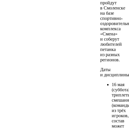
пройдут
в Смоленске
на базе
спортивно-
оздоровитель
комплекса
«Смена»
и соберут
любителей
петанка
из разных
регионов.
Даты
и дисциплины
16 мая
(суббот
триплет
смешан
(команд
из трёх
игроков,
состав
может