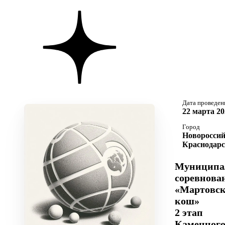
Дата проведен
22 марта 20
Город
Новороссий
Краснодарс
Муниципа
соревнова
«Мартовс
кош»
2 этап
Каменног