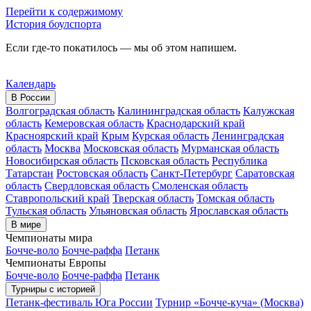
Перейти к содержимому
История боулспорта
Если где-то покатилось — мы об этом напишем.
Календарь
В России
Волгоградская область
Калининградская область
Калужская
область
Кемеровская область
Краснодарский край
Красноярский край
Крым
Курская область
Ленинградская
область
Москва
Московская область
Мурманская область
Новосибирская область
Псковская область
Республика
Татарстан
Ростовская область
Санкт-Петербург
Саратовская
область
Свердловская область
Смоленская область
Ставропольский край
Тверская область
Томская область
Тульская область
Ульяновская область
Ярославская область
В мире
Чемпионаты мира
Бочче-воло
Бочче-раффа
Петанк
Чемпионаты Европы
Бочче-воло
Бочче-раффа
Петанк
Турниры с историей
Петанк-фестиваль Юга России
Турнир «Бочче-куча» (Москва)