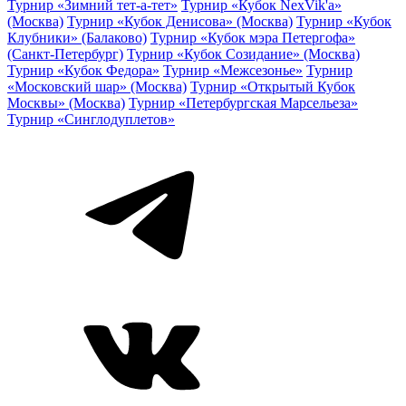
Турнир «Зимний тет-а-тет»
Турнир «Кубок NexVik'a»
(Москва)
Турнир «Кубок Денисова» (Москва)
Турнир «Кубок
Клубники» (Балаково)
Турнир «Кубок мэра Петергофа»
(Санкт-Петербург)
Турнир «Кубок Созидание» (Москва)
Турнир «Кубок Федора»
Турнир «Межсезонье»
Турнир
«Московский шар» (Москва)
Турнир «Открытый Кубок
Москвы» (Москва)
Турнир «Петербургская Марсельеза»
Турнир «Синглодуплетов»