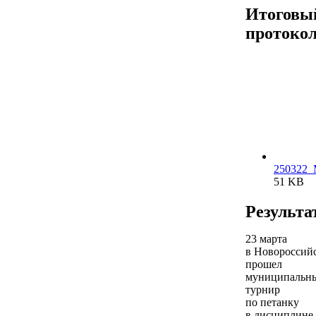
Итоговы
протоко
250322_
51 KB
Результа
23 марта
в Новороссий
прошел
муниципальн
турнир
по петанку
в дисциплине