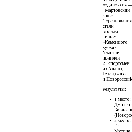
«одиночки» 
«Мартовский
кош».
Соревнования
стали
вторым
этапом
«Каменного
кубка».
Участие
приняли
21 спортсмен
из Анапы,
Геленджика
и Новороссийс
Результаты:
1 место:
Дмитри
Борисен
(Новоро
2 место:
Ева
Мусина