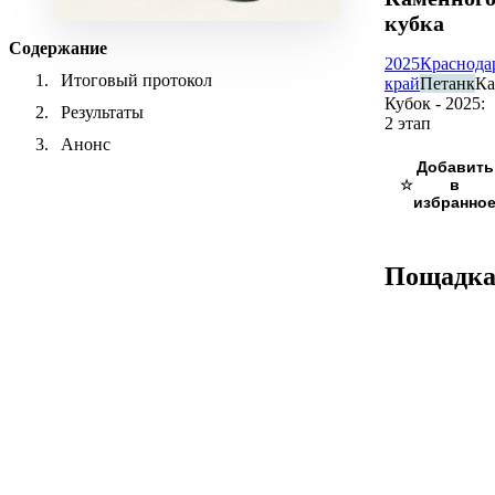
кубка
Содержание
2025
Краснода
Итоговый протокол
край
Петанк
К
Кубок - 2025:
Результаты
2 этап
Анонс
☆
Пощадк