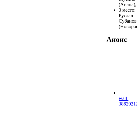
(Анапа);
3 место:
Руслан
Субанов
(Новоро
Анонс
wall-
3862921