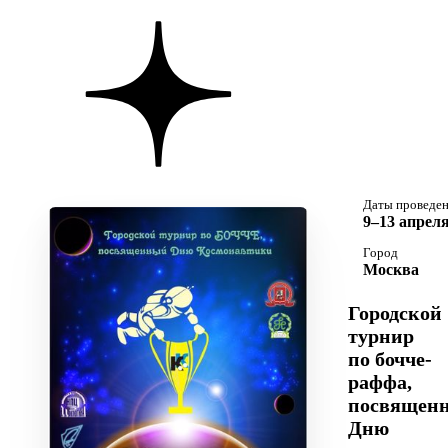
Даты проведе
9–13 апреля
Город
Москва
Городской
турнир
по бочче-
раффа,
посвящен
Дню