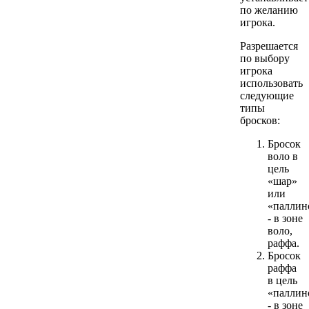
по желанию
игрока.
Разрешается
по выбору
игрока
использовать
следующие
типы
бросков:
Бросок
воло в
цель
«шар»
или
«паллин
- в зоне
воло,
раффа.
Бросок
раффа
в цель
«паллин
- в зоне