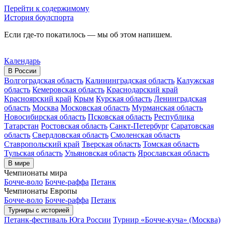
Перейти к содержимому
История боулспорта
Если где-то покатилось — мы об этом напишем.
Календарь
В России
Волгоградская область
Калининградская область
Калужская
область
Кемеровская область
Краснодарский край
Красноярский край
Крым
Курская область
Ленинградская
область
Москва
Московская область
Мурманская область
Новосибирская область
Псковская область
Республика
Татарстан
Ростовская область
Санкт-Петербург
Саратовская
область
Свердловская область
Смоленская область
Ставропольский край
Тверская область
Томская область
Тульская область
Ульяновская область
Ярославская область
В мире
Чемпионаты мира
Бочче-воло
Бочче-раффа
Петанк
Чемпионаты Европы
Бочче-воло
Бочче-раффа
Петанк
Турниры с историей
Петанк-фестиваль Юга России
Турнир «Бочче-куча» (Москва)