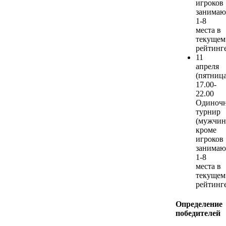
игроков
занима
1-8
места в
текущем
рейтинге
11
апреля
(пятница
17.00-
22.00
Одиноч
турнир
(мужчин
кроме
игроков
занима
1-8
места в
текущем
рейтинге
Определение
победителей