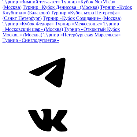
Турнир «Зимний тет-а-тет»
Турнир «Кубок NexVik'a»
(Москва)
Турнир «Кубок Денисова» (Москва)
Турнир «Кубок
Клубники» (Балаково)
Турнир «Кубок мэра Петергофа»
(Санкт-Петербург)
Турнир «Кубок Созидание» (Москва)
Турнир «Кубок Федора»
Турнир «Межсезонье»
Турнир
«Московский шар» (Москва)
Турнир «Открытый Кубок
Москвы» (Москва)
Турнир «Петербургская Марсельеза»
Турнир «Синглодуплетов»