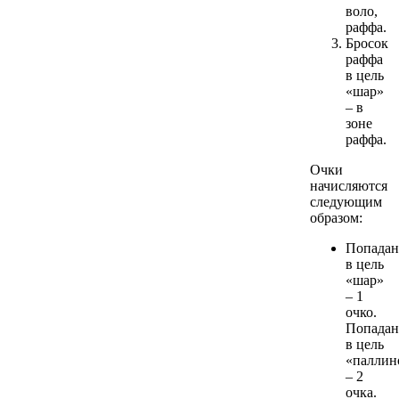
воло,
раффа.
Бросок
раффа
в цель
«шар»
– в
зоне
раффа.
Очки
начисляются
следующим
образом:
Попадан
в цель
«шар»
– 1
очко.
Попадан
в цель
«паллин
– 2
очка.