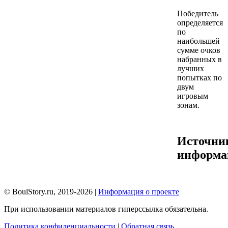
Победитель
определяется
по
наибольшей
сумме очков
набранных в
лучших
попытках по
двум
игровым
зонам.
Источни
информа
© BoulStory.ru, 2019-2026 |
Информация о проекте
При использовании материалов гиперссылка обязательна.
Политика конфиденциальности
|
Обратная связь