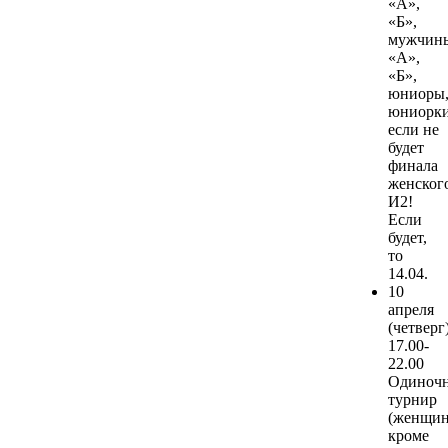
«А»,
«Б»,
мужчин
«А»,
«Б»,
юниоры
юниорки
если не
будет
финала
женског
И2!
Если
будет,
то
14.04.
10
апреля
(четверг
17.00-
22.00
Одиноч
турнир
(женщин
кроме