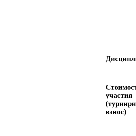
Дисцип
Стоимос
участия
(турнир
взнос)