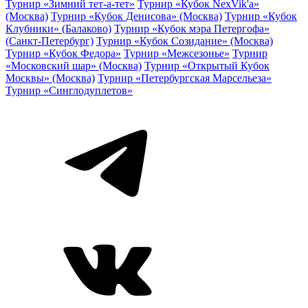
Турнир «Зимний тет-а-тет»
Турнир «Кубок NexVik'a»
(Москва)
Турнир «Кубок Денисова» (Москва)
Турнир «Кубок
Клубники» (Балаково)
Турнир «Кубок мэра Петергофа»
(Санкт-Петербург)
Турнир «Кубок Созидание» (Москва)
Турнир «Кубок Федора»
Турнир «Межсезонье»
Турнир
«Московский шар» (Москва)
Турнир «Открытый Кубок
Москвы» (Москва)
Турнир «Петербургская Марсельеза»
Турнир «Синглодуплетов»