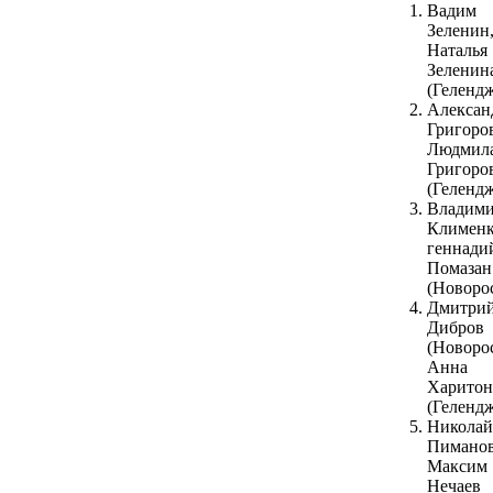
Вадим
Зеленин
Наталья
Зеленин
(Геленд
Алексан
Григоро
Людмил
Григоро
(Геленд
Владим
Клименк
геннади
Помазан
(Новоро
Дмитри
Дибров
(Новоро
Анна
Харитон
(Геленд
Николай
Пиманов
Максим
Нечаев