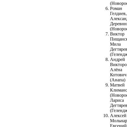
(Новоро
Роман
Гелдиев,
Алексан
Деревн
(Новоро
Виктор
Пищанс
Мила
Дегтяре
(Геленд
Андрей
Викторо
Алёна
Котович
(Анапа)
Матвей
Климан
(Новоро
Лариса
Дегтяре
(Геленд
Алексей
Мольнар
Евгений