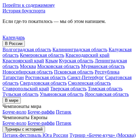
Перейти к содержимому
История боулспорта
Если где-то покатилось — мы об этом напишем.
Календарь
В России
Волгоградская область
Калининградская область
Калужская
область
Кемеровская область
Краснодарский край
Красноярский край
Крым
Курская область
Ленинградская
область
Москва
Московская область
Мурманская область
Новосибирская область
Псковская область
Республика
Татарстан
Ростовская область
Санкт-Петербург
Саратовская
область
Свердловская область
Смоленская область
Ставропольский край
Тверская область
Томская область
Тульская область
Ульяновская область
Ярославская область
В мире
Чемпионаты мира
Бочче-воло
Бочче-раффа
Петанк
Чемпионаты Европы
Бочче-воло
Бочче-раффа
Петанк
Турниры с историей
Петанк-фестиваль Юга России
Турнир «Бочче-куча» (Москва)