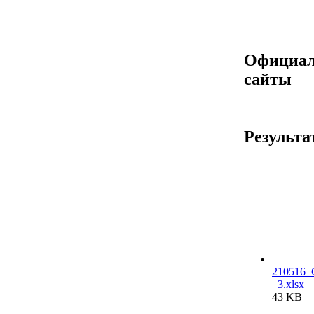
Официа
сайты
Результа
210516_G
_3.xlsx
43 KB