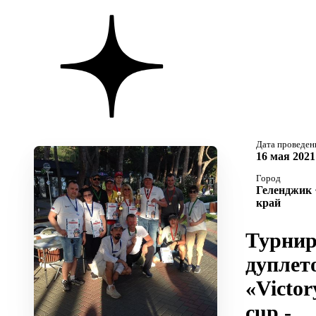
Дата проведен
16 мая 2021
Город
Геленджик 
край
Турни
дуплет
«Victor
cup -