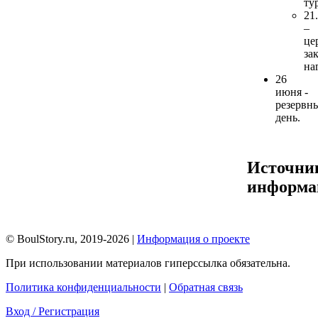
ту
21
–
це
за
на
26
июня -
резервн
день.
Источни
информа
© BoulStory.ru, 2019-2026 |
Информация о проекте
При использовании материалов гиперссылка обязательна.
Политика конфиденциальности
|
Обратная связь
Вход / Регистрация