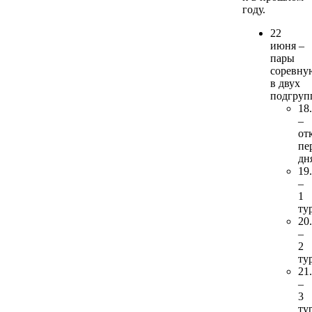
году.
22
июня –
пары
соревну
в двух
подгруп
18
–
от
пе
дн
19
–
1
ту
20
–
2
ту
21
–
3
ту