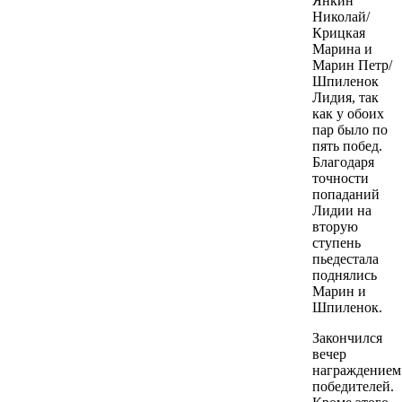
Янкин
Николай/
Крицкая
Марина и
Марин Петр/
Шпиленок
Лидия, так
как у обоих
пар было по
пять побед.
Благодаря
точности
попаданий
Лидии на
вторую
ступень
пьедестала
поднялись
Марин и
Шпиленок.
Закончился
вечер
награждением
победителей.