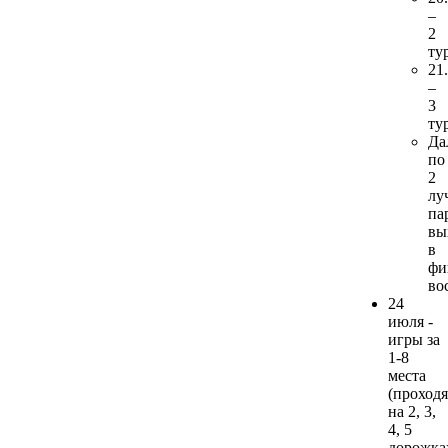
–
2
ту
21
–
3
ту
Да
по
2
лу
па
вы
в
фи
во
24
июля -
игры за
1-8
места
(проходя
на 2, 3,
4, 5
дорожка