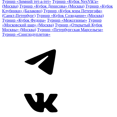
Турнир «Зимний тет-а-тет»
Турнир «Кубок NexVik'a»
(Москва)
Турнир «Кубок Денисова» (Москва)
Турнир «Кубок
Клубники» (Балаково)
Турнир «Кубок мэра Петергофа»
(Санкт-Петербург)
Турнир «Кубок Созидание» (Москва)
Турнир «Кубок Федора»
Турнир «Межсезонье»
Турнир
«Московский шар» (Москва)
Турнир «Открытый Кубок
Москвы» (Москва)
Турнир «Петербургская Марсельеза»
Турнир «Синглодуплетов»