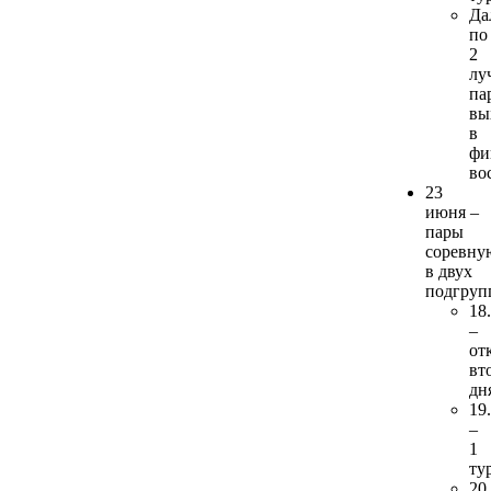
Да
по
2
лу
па
вы
в
фи
во
23
июня –
пары
соревну
в двух
подгруп
18
–
от
вт
дн
19
–
1
ту
20