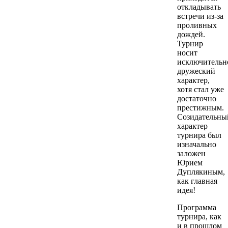
откладывать
встречи из-за
проливных
дождей.
Турнир
носит
исключительн
дружеский
характер,
хотя стал уже
достаточно
престижным.
Созидательны
характер
турнира был
изначально
заложен
Юрием
Дуплякиным,
как главная
идея!
Программа
турнира, как
и в прошлом