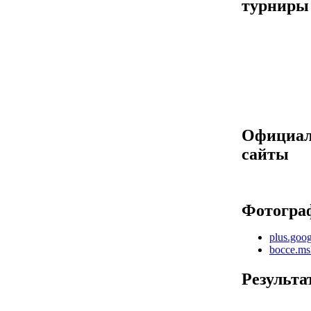
турниры
Официа
сайты
Фотогра
plus.goo
bocce.ms
Результа