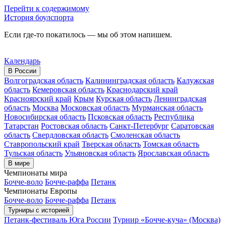
Перейти к содержимому
История боулспорта
Если где-то покатилось — мы об этом напишем.
Календарь
В России
Волгоградская область
Калининградская область
Калужская
область
Кемеровская область
Краснодарский край
Красноярский край
Крым
Курская область
Ленинградская
область
Москва
Московская область
Мурманская область
Новосибирская область
Псковская область
Республика
Татарстан
Ростовская область
Санкт-Петербург
Саратовская
область
Свердловская область
Смоленская область
Ставропольский край
Тверская область
Томская область
Тульская область
Ульяновская область
Ярославская область
В мире
Чемпионаты мира
Бочче-воло
Бочче-раффа
Петанк
Чемпионаты Европы
Бочче-воло
Бочче-раффа
Петанк
Турниры с историей
Петанк-фестиваль Юга России
Турнир «Бочче-куча» (Москва)