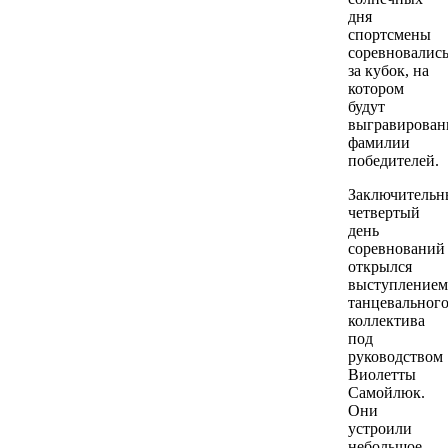
дня
спортсмены
соревновалис
за кубок, на
котором
будут
выгравирова
фамилии
победителей.
Заключитель
четвертый
день
соревнований
открылся
выступлением
танцевальног
коллектива
под
руководством
Виолетты
Самойлюк.
Они
устроили
небольшое