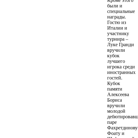
Кроме этого
были и
специальные
награды.
Гостю из
Италии и
участнику
турнира –
Луке Гранди
вручили
кубок
лучшего
игрока среди
иностранных
гостей.
Кубок
памяти
Алексеева
Бориса
вручили
молодой
дебютировав
паре
Фахретдинову
Фоату и