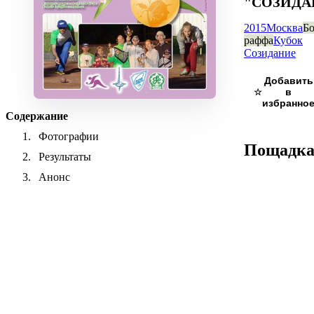
"СОЗИДА
2015
Москва
Бо
раффа
Кубок
Созидание
☆
Содержание
Фотографии
Пощадк
Результаты
Анонс