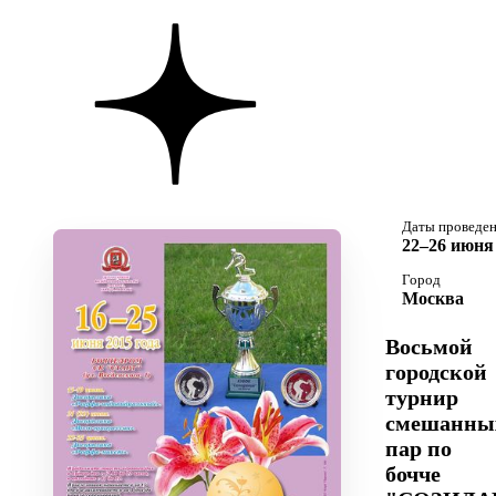
Даты проведе
22–26 июня 
Город
Москва
Восьмой
городской
турнир
смешанны
пар по
бочче