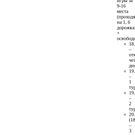
игры за
9-16
места
(проходя
на 1, 6
дорожка
+
освобод
18
–
от
че
дн
19
–
1
ту
19
–
2
ту
20
(18
–
3