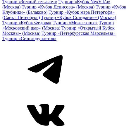
Турнир «Зимний тет-а-тет»
Турнир «Кубок NexVik'a»
(Москва)
Турнир «Кубок Денисова» (Москва)
Турнир «Кубок
Клубники» (Балаково)
Турнир «Кубок мэра Петергофа»
(Санкт-Петербург)
Турнир «Кубок Созидание» (Москва)
Турнир «Кубок Федора»
Турнир «Межсезонье»
Турнир
«Московский шар» (Москва)
Турнир «Открытый Кубок
Москвы» (Москва)
Турнир «Петербургская Марсельеза»
Турнир «Синглодуплетов»