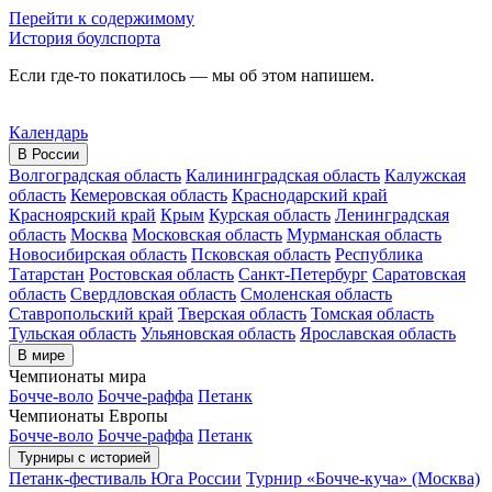
Перейти к содержимому
История боулспорта
Если где-то покатилось — мы об этом напишем.
Календарь
В России
Волгоградская область
Калининградская область
Калужская
область
Кемеровская область
Краснодарский край
Красноярский край
Крым
Курская область
Ленинградская
область
Москва
Московская область
Мурманская область
Новосибирская область
Псковская область
Республика
Татарстан
Ростовская область
Санкт-Петербург
Саратовская
область
Свердловская область
Смоленская область
Ставропольский край
Тверская область
Томская область
Тульская область
Ульяновская область
Ярославская область
В мире
Чемпионаты мира
Бочче-воло
Бочче-раффа
Петанк
Чемпионаты Европы
Бочче-воло
Бочче-раффа
Петанк
Турниры с историей
Петанк-фестиваль Юга России
Турнир «Бочче-куча» (Москва)