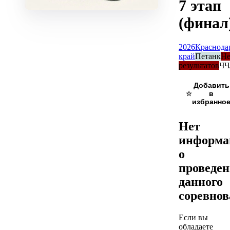
7 этап
(финал
2026
Краснода
край
Петанк
Не
результатов
ЧЧ
☆
Нет
информа
о
проведе
данного
соревно
Если вы
обладаете