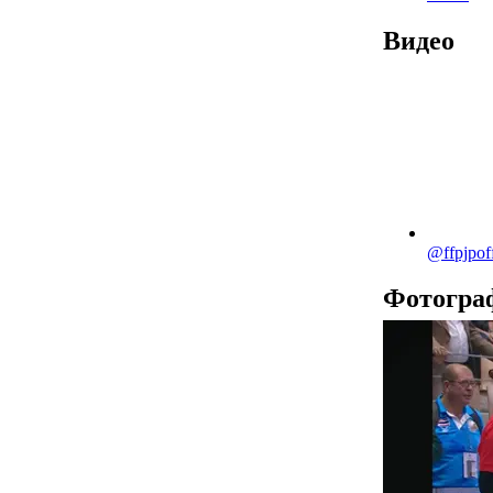
Видео
@ffpjpoff
Фотогра