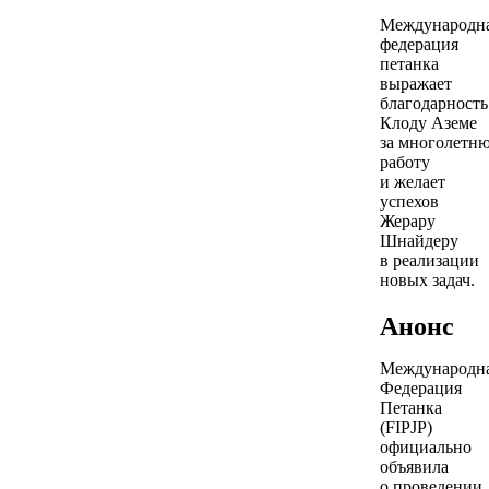
Международн
федерация
петанка
выражает
благодарность
Клоду Аземе
за многолетн
работу
и желает
успехов
Жерару
Шнайдеру
в реализации
новых задач.
Анонс
Международн
Федерация
Петанка
(FIPJP)
официально
объявила
о проведении