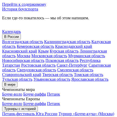
Перейти к содержимому
История боулспорта
Если где-то покатилось — мы об этом напишем.
Календарь
В России
Волгоградская область
Калининградская область
Калужская
область
Кемеровская область
Краснодарский край
Красноярский край
Крым
Курская область
Ленинградская
область
Москва
Московская область
Мурманская область
Новосибирская область
Псковская область
Республика
Татарстан
Ростовская область
Санкт-Петербург
Саратовская
область
Свердловская область
Смоленская область
Ставропольский край
Тверская область
Томская область
Тульская область
Ульяновская область
Ярославская область
В мире
Чемпионаты мира
Бочче-воло
Бочче-раффа
Петанк
Чемпионаты Европы
Бочче-воло
Бочче-раффа
Петанк
Турниры с историей
Петанк-фестиваль Юга России
Турнир «Бочче-куча» (Москва)