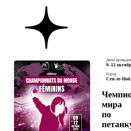
Даты проведе
9–12 октябр
Город
Сен-ле-Ноб
Чемпио
мира
по
петанк