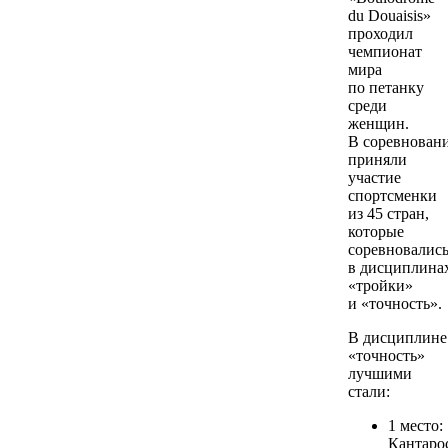
du Douaisis»
проходил
чемпионат
мира
по петанку
среди
женщин.
В соревнован
приняли
участие
спортсменки
из 45 стран,
которые
соревновалис
в дисциплина
«тройки»
и «точность».
В дисциплине
«точность»
лучшими
стали:
1 место:
Кантаро