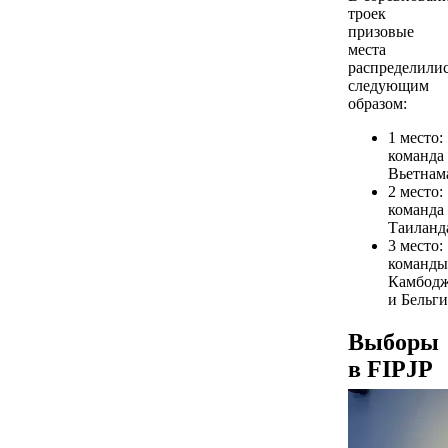
троек
призовые
места
распределили
следующим
образом:
1 место:
команда
Вьетнам
2 место:
команда
Таиланд
3 место:
команды
Камбод
и Бельги
Выборы
в FIPJP