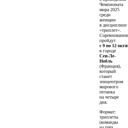
Чемпионата
мира 2025
среди
женщин
в дисциплине
«триплет».
Соревнования
пройдут
с 9 по 12 окт
в городе
Сен-Ле-
Нобль
(Франция),
который
станет
эпицентром
мирового
петанка
на четыре
дня.
Формат:
триплеты
(команды
из трёх