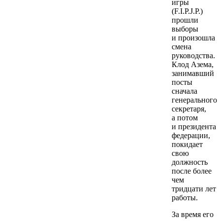
игры
(F.I.P.J.P.)
прошли
выборы
и произошла
смена
руководства.
Клод Азема,
занимавший
посты
сначала
генерального
секретаря,
а потом
и президента
федерации,
покидает
свою
должность
после более
чем
тридцати лет
работы.
За время его