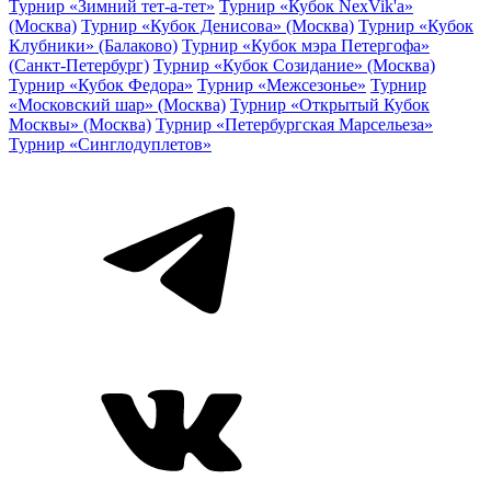
Турнир «Зимний тет-а-тет»
Турнир «Кубок NexVik'a»
(Москва)
Турнир «Кубок Денисова» (Москва)
Турнир «Кубок
Клубники» (Балаково)
Турнир «Кубок мэра Петергофа»
(Санкт-Петербург)
Турнир «Кубок Созидание» (Москва)
Турнир «Кубок Федора»
Турнир «Межсезонье»
Турнир
«Московский шар» (Москва)
Турнир «Открытый Кубок
Москвы» (Москва)
Турнир «Петербургская Марсельеза»
Турнир «Синглодуплетов»