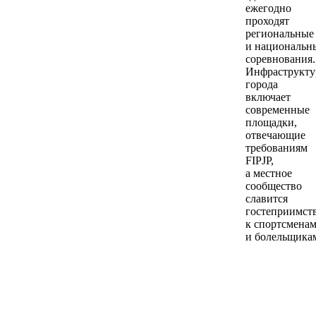
ежегодно
проходят
региональные
и национальн
соревнования.
Инфраструкту
города
включает
современные
площадки,
отвечающие
требованиям
FIPJP,
а местное
сообщество
славится
гостеприимст
к спортсмена
и болельщика