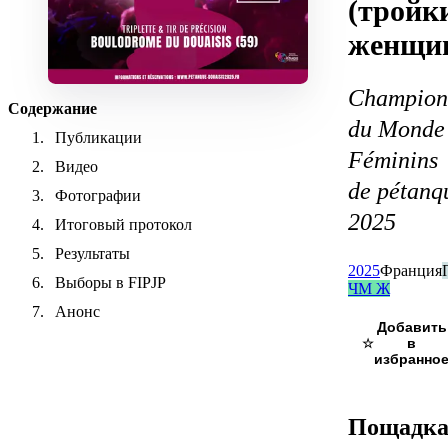
(тройк
женщи
Champion
Содержание
du Monde
Публикации
Féminins
Видео
de pétanq
Фотографии
2025
Итоговый протокол
Результаты
2025
Франция
Выборы в FIPJP
ЧМ Ж
Анонс
☆
Пощадк