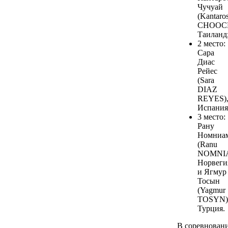
Чучуай
(Kantaro
CHOOC
Таиланд
2 место:
Сара
Диас
Рейес
(Sara
DIAZ
REYES)
Испания
3 место:
Рану
Номниа
(Ranu
NOMNIA
Норвеги
и Ягмур
Тосын
(Yagmur
TOSYN)
Турция.
В соревнован