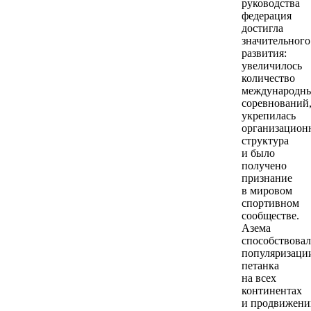
руководства
федерация
достигла
значительного
развития:
увеличилось
количество
международн
соревнований
укрепилась
организацион
структура
и было
получено
признание
в мировом
спортивном
сообществе.
Азема
способствовал
популяризаци
петанка
на всех
континентах
и продвижен