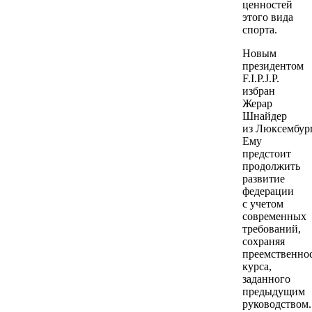
ценностей
этого вида
спорта.
Новым
президентом
F.I.P.J.P.
избран
Жерар
Шнайдер
из Люксембург
Ему
предстоит
продолжить
развитие
федерации
с учетом
современных
требований,
сохраняя
преемственно
курса,
заданного
предыдущим
руководством.