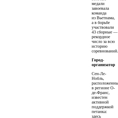
медали
завоевала
команда
из Вьетнама,
а в борьбе
участвовали
43 сборные —
рекордное
число за всю
историю
соревнований
Город-
организатор
Сен-Ле-
Нобль,
расположенн
в регионе О-
де-Франс,
известен
активной
поддержкой
петанка:
здесь