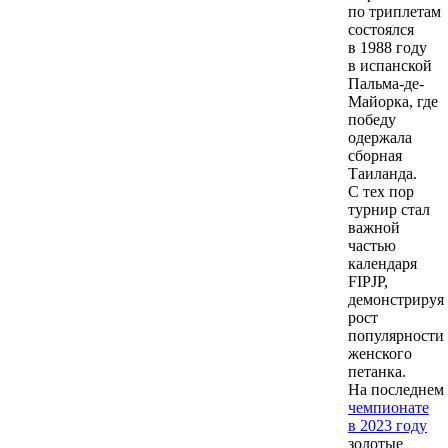
по триплетам
состоялся
в 1988 году
в испанской
Пальма-де-
Майорка, где
победу
одержала
сборная
Таиланда.
С тех пор
турнир стал
важной
частью
календаря
FIPJP,
демонстрируя
рост
популярности
женского
петанка.
На последнем
чемпионате
в 2023 году
золотые