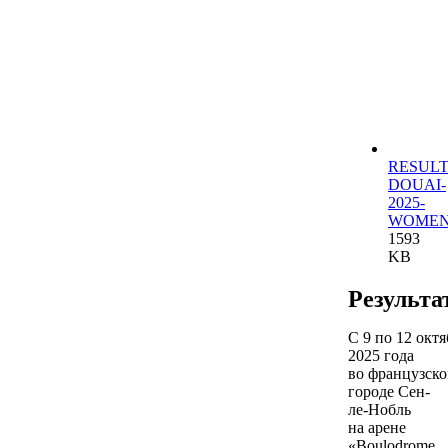
RESULT
DOUAI-
2025-
WOMEN
1593
KB
Результа
С 9 по 12 октя
2025 года
во французск
городе Сен-
ле-Нобль
на арене
«Boulodrome