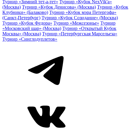
Турнир «Зимний тет-а-тет»
Турнир «Кубок NexVik'a»
(Москва)
Турнир «Кубок Денисова» (Москва)
Турнир «Кубок
Клубники» (Балаково)
Турнир «Кубок мэра Петергофа»
(Санкт-Петербург)
Турнир «Кубок Созидание» (Москва)
Турнир «Кубок Федора»
Турнир «Межсезонье»
Турнир
«Московский шар» (Москва)
Турнир «Открытый Кубок
Москвы» (Москва)
Турнир «Петербургская Марсельеза»
Турнир «Синглодуплетов»