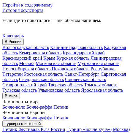
Перейти к содержимому
История боулспорта
Если где-то покатилось — мы об этом напишем.
Календарь
В России
Волгоградская область
Калининградская область
Калужская
область
Кемеровская область
Краснодарский край
Красноярский край
Крым
Курская область
Ленинградская
область
Москва
Московская область
Мурманская область
Новосибирская область
Псковская область
Республика
Татарстан
Ростовская область
Санкт-Петербург
Саратовская
область
Свердловская область
Смоленская область
Ставропольский край
Тверская область
Томская область
Тульская область
Ульяновская область
Ярославская область
В мире
Чемпионаты мира
Бочче-воло
Бочче-раффа
Петанк
Чемпионаты Европы
Бочче-воло
Бочче-раффа
Петанк
Турниры с историей
Петанк-фестиваль Юга России
Турнир «Бочче-куча» (Москва)