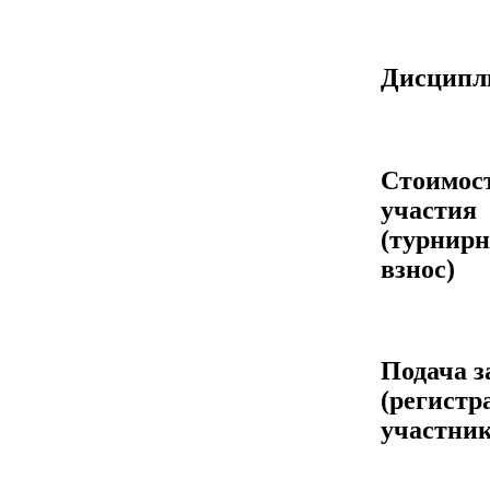
Дисцип
Стоимос
участия
(турнир
взнос)
Подача з
(регистр
участник