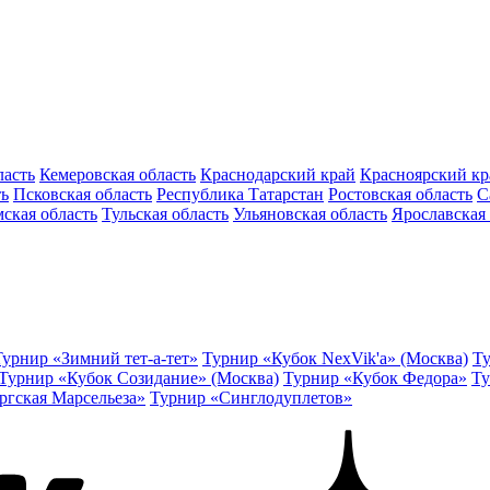
ласть
Кемеровская область
Краснодарский край
Красноярский кр
ть
Псковская область
Республика Татарстан
Ростовская область
С
ская область
Тульская область
Ульяновская область
Ярославская 
Турнир «Зимний тет-а-тет»
Турнир «Кубок NexVik'a» (Москва)
Ту
Турнир «Кубок Созидание» (Москва)
Турнир «Кубок Федора»
Ту
ргская Марсельеза»
Турнир «Синглодуплетов»