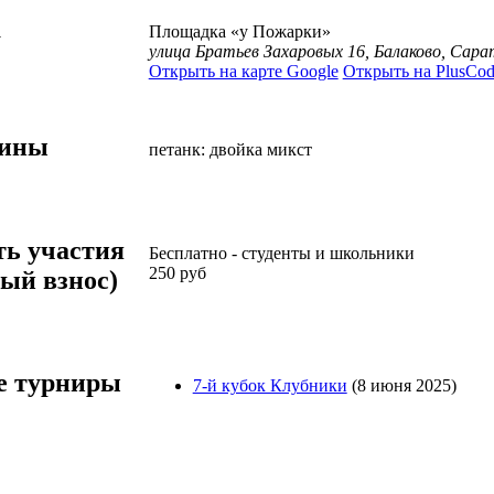
а
Площадка «у Пожарки»
улица Братьев Захаровых 16, Балаково, Сара
Открыть на карте Google
Открыть на PlusCod
лины
петанк: двойка микст
ть участия
Бесплатно
-
студенты и школьники
250
руб
ый взнос)
 турниры
7-й кубок Клубники
(8 июня 2025)