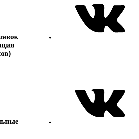
аявок
ация
ов)
льные