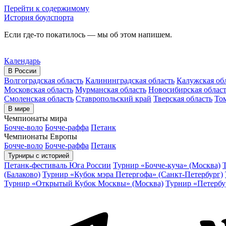
Перейти к содержимому
История боулспорта
Если где-то покатилось — мы об этом напишем.
Календарь
В России
Волгоградская область
Калининградская область
Калужская об
Московская область
Мурманская область
Новосибирская облас
Смоленская область
Ставропольский край
Тверская область
Том
В мире
Чемпионаты мира
Бочче-воло
Бочче-раффа
Петанк
Чемпионаты Европы
Бочче-воло
Бочче-раффа
Петанк
Турниры с историей
Петанк-фестиваль Юга России
Турнир «Бочче-куча» (Москва)
(Балаково)
Турнир «Кубок мэра Петергофа» (Санкт-Петербург)
Турнир «Открытый Кубок Москвы» (Москва)
Турнир «Петербу