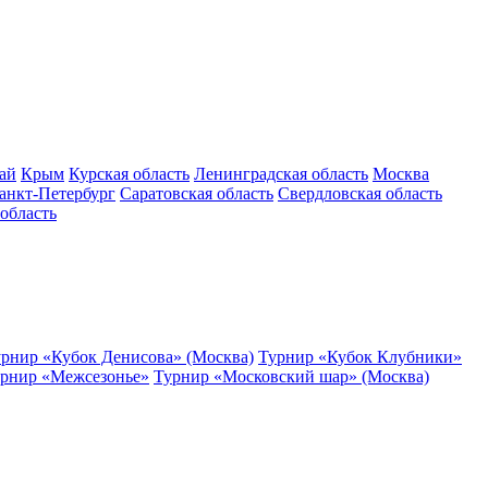
ай
Крым
Курская область
Ленинградская область
Москва
анкт-Петербург
Саратовская область
Свердловская область
область
рнир «Кубок Денисова» (Москва)
Турнир «Кубок Клубники»
рнир «Межсезонье»
Турнир «Московский шар» (Москва)