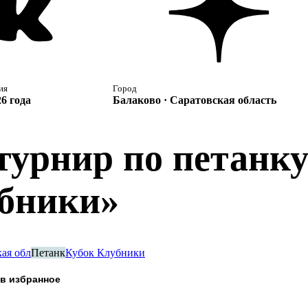
ия
Город
6 года
Балаково · Саратовская область
 турнир по петанк
бники»
ая обл
Петанк
Кубок Клубники