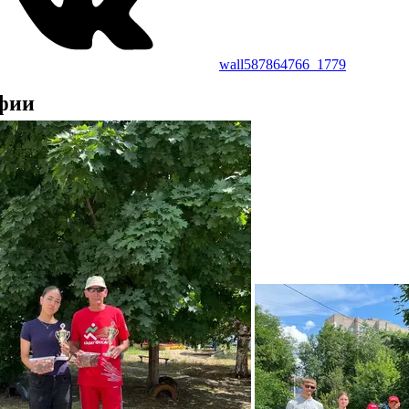
wall587864766_1779
фии