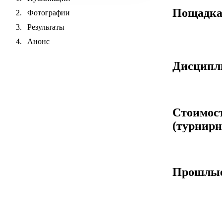
Пощадк
Фотографии
Результаты
Анонс
Дисцип
Стоимос
(турнирн
Прошлые