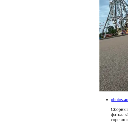
photos.
Сборны
фотоаль
соревно