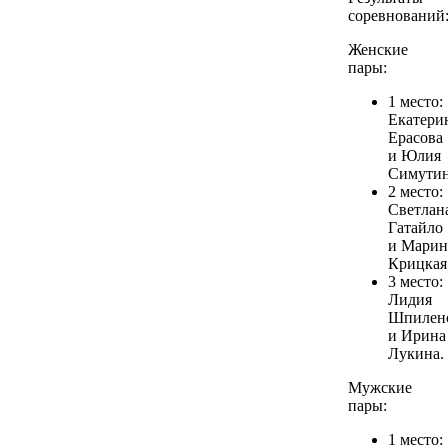
соревнований
Женские
пары:
1 место:
Екатери
Ерасова
и Юлия
Симутин
2 место:
Светлан
Гатайло
и Марин
Крицкая
3 место:
Лидия
Шпилен
и Ирина
Лукина.
Мужские
пары:
1 место: