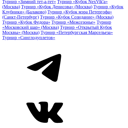
Турнир «Зимний тет-а-тет»
Турнир «Кубок NexVik'a»
(Москва)
Турнир «Кубок Денисова» (Москва)
Турнир «Кубок
Клубники» (Балаково)
Турнир «Кубок мэра Петергофа»
(Санкт-Петербург)
Турнир «Кубок Созидание» (Москва)
Турнир «Кубок Федора»
Турнир «Межсезонье»
Турнир
«Московский шар» (Москва)
Турнир «Открытый Кубок
Москвы» (Москва)
Турнир «Петербургская Марсельеза»
Турнир «Синглодуплетов»