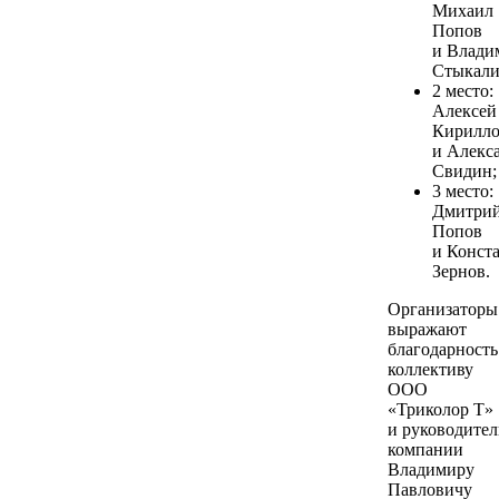
Михаил
Попов
и Влади
Стыкали
2 место:
Алексей
Кирилл
и Алекс
Свидин;
3 место:
Дмитри
Попов
и Конст
Зернов.
Организаторы
выражают
благодарность
коллективу
ООО
«Триколор Т»
и руководите
компании
Владимиру
Павловичу