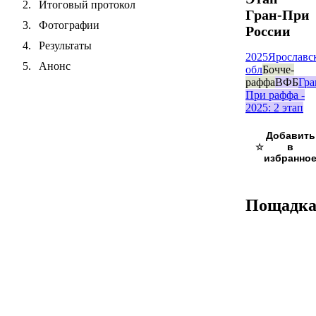
Итоговый протокол
Гран-При
Фотографии
России
Результаты
2025
Ярославс
Анонс
обл
Бочче-
раффа
ВФБ
Гра
При раффа -
2025: 2 этап
☆
Пощадк