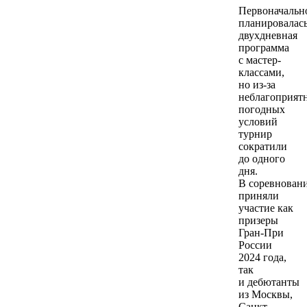
Первоначальн
планировалас
двухдневная
программа
с мастер-
классами,
но из-за
неблагоприят
погодных
условий
турнир
сократили
до одного
дня.
В соревнован
приняли
участие как
призеры
Гран-При
России
2024 года,
так
и дебютанты
из Москвы,
Санкт-