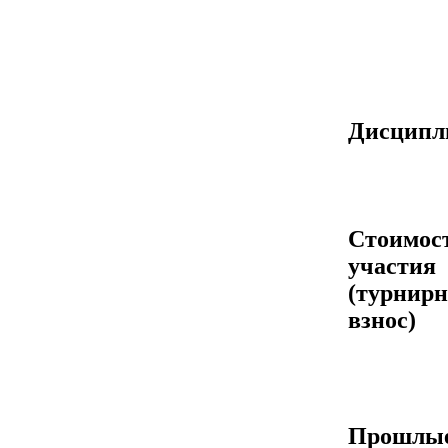
Дисцип
Стоимос
участия
(турнир
взнос)
Прошлы