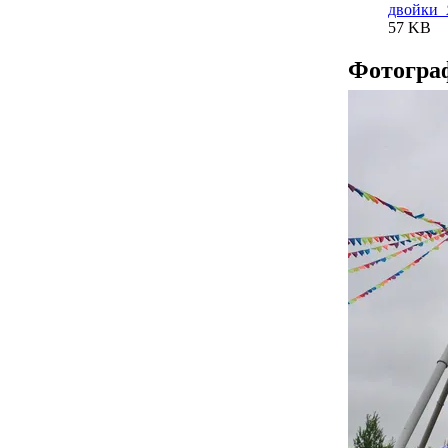
двойки_
57 KB
Фотогра