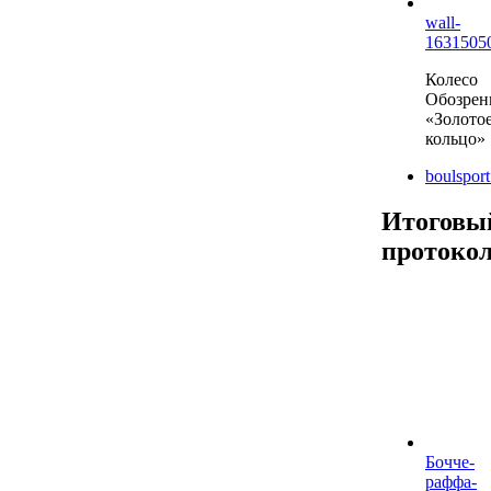
wall-
1631505
Колесо
Обозрен
«Золото
кольцо»
boulspor
Итоговы
протоко
Бочче-
раффа-