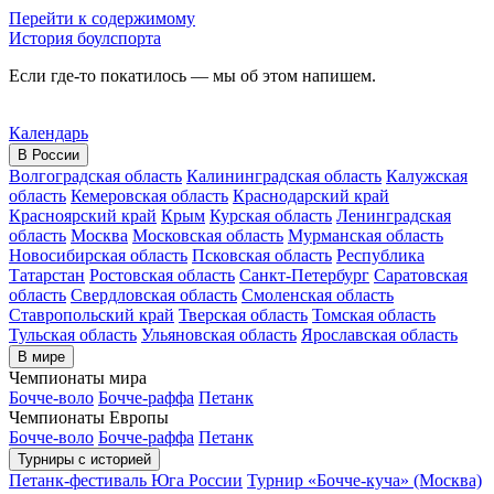
Перейти к содержимому
История боулспорта
Если где-то покатилось — мы об этом напишем.
Календарь
В России
Волгоградская область
Калининградская область
Калужская
область
Кемеровская область
Краснодарский край
Красноярский край
Крым
Курская область
Ленинградская
область
Москва
Московская область
Мурманская область
Новосибирская область
Псковская область
Республика
Татарстан
Ростовская область
Санкт-Петербург
Саратовская
область
Свердловская область
Смоленская область
Ставропольский край
Тверская область
Томская область
Тульская область
Ульяновская область
Ярославская область
В мире
Чемпионаты мира
Бочче-воло
Бочче-раффа
Петанк
Чемпионаты Европы
Бочче-воло
Бочче-раффа
Петанк
Турниры с историей
Петанк-фестиваль Юга России
Турнир «Бочче-куча» (Москва)