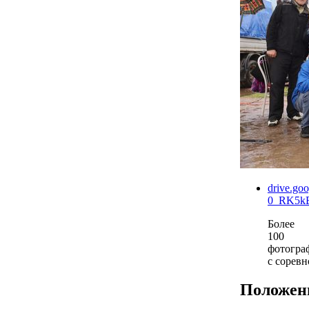
drive.go
0_RK5k
Более
100
фотогра
с сорев
Положен