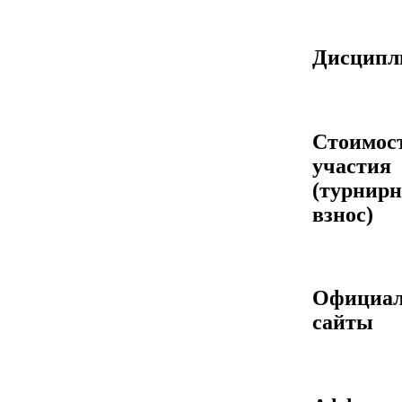
Дисцип
Стоимос
участия
(турнир
взнос)
Официа
сайты