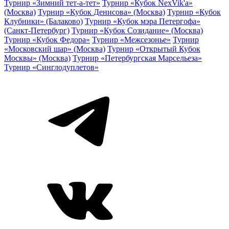
Турнир «Зимний тет-а-тет»
Турнир «Кубок NexVik'a»
(Москва)
Турнир «Кубок Денисова» (Москва)
Турнир «Кубок
Клубники» (Балаково)
Турнир «Кубок мэра Петергофа»
(Санкт-Петербург)
Турнир «Кубок Созидание» (Москва)
Турнир «Кубок Федора»
Турнир «Межсезонье»
Турнир
«Московский шар» (Москва)
Турнир «Открытый Кубок
Москвы» (Москва)
Турнир «Петербургская Марсельеза»
Турнир «Синглодуплетов»