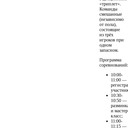
«триплет».
Команды
смешанные
(независимо
от пола),
состоящие
из трёх
игроков при
одном
запасном.
Программа
соревнований
10:00-
11:00 —
регистр
участник
10:30-
10:50 —
разминк
и мастер
класс;
11:00-
11:15 —