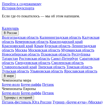
Перейти к содержимому
История боулспорта
Если где-то покатилось — мы об этом напишем.
Календарь
В России
Волгоградская область
Калининградская область
Калужская
область
Кемеровская область
Краснодарский край
Красноярский край
Крым
Курская область
Ленинградская
область
Москва
Московская область
Мурманская область
Новосибирская область
Псковская область
Республика
Татарстан
Ростовская область
Санкт-Петербург
Саратовская
область
Свердловская область
Смоленская область
Ставропольский край
Тверская область
Томская область
Тульская область
Ульяновская область
Ярославская область
В мире
Чемпионаты мира
Бочче-воло
Бочче-раффа
Петанк
Чемпионаты Европы
Бочче-воло
Бочче-раффа
Петанк
Турниры с историей
Петанк-фестиваль Юга России
Турнир «Бочче-куча» (Москва)