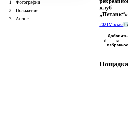
рекреаци
Фотографии
клуб
Положение
„Петанк“»
Анонс
2021
Москва
П
☆
Пощадк