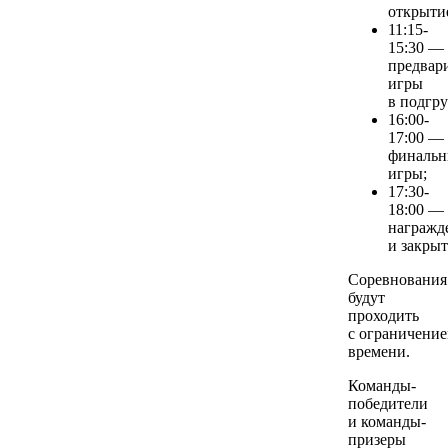
открыти
11:15-
15:30 —
предвар
игры
в подгру
16:00-
17:00 —
финальн
игры;
17:30-
18:00 —
награжд
и закрыт
Соревнования
будут
проходить
с ограничени
времени.
Команды-
победители
и команды-
призеры