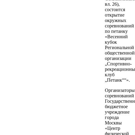
вл. 26),
состоится
открытие
окружных
соревнований
по петанку
«Весенний
кубок
Региональной
общественной
организации
„Спортивно-
рекреационн
клуб
„Петанк““».
Организаторы
соревновани
Государственн
бюджетное
учреждение
города
Москвы
«Центр
физической