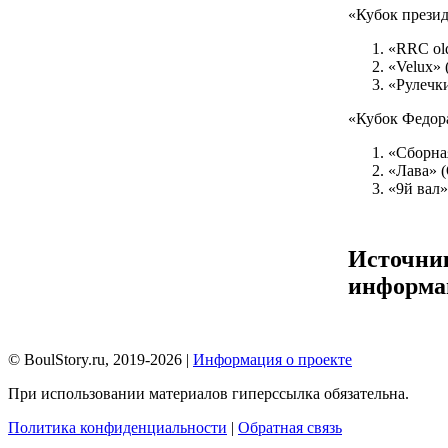
«Кубок презид
«RRC ol
«Velux» 
«Рулечк
«Кубок Федора
«Сборна
«Лава» 
«9й вал
Источни
информа
© BoulStory.ru, 2019-2026 |
Информация о проекте
При использовании материалов гиперссылка обязательна.
Политика конфиденциальности
|
Обратная связь