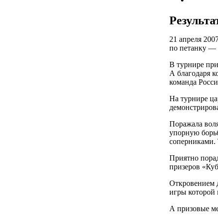
Результа
21 апреля 200
по петанку —
В турнире при
А благодаря к
команда Росси
На турнире ца
демонстрирова
Поражала воля
упорную борьб
соперниками. 
Приятно порад
призеров «Куб
Откровением д
игры которой 
А призовые ме