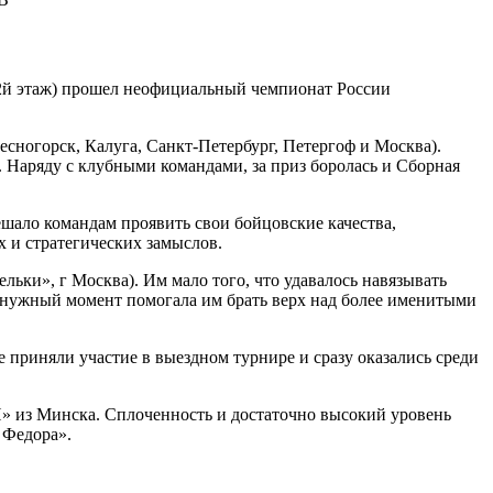
, 2й этаж) прошел неофициальный чемпионат России
есногорск, Калуга, Санкт-Петербург, Петергоф и Москва).
 Наряду с клубными командами, за приз боролась и Сборная
ешало командам проявить свои бойцовские качества,
х и стратегических замыслов.
ьки», г Москва). Им мало того, что удавалось навязывать
 нужный момент помогала им брать верх над более именитыми
 приняли участие в выездном турнире и сразу оказались среди
» из Минска. Сплоченность и достаточно высокий уровень
 Федора».