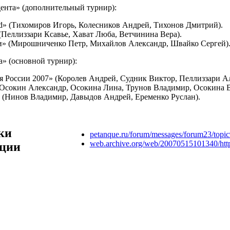
ента» (дополнительный турнир):
d» (Тихомиров Игорь, Колесников Андрей, Тихонов Дмитрий).
(Пеллиззари Ксавье, Хават Люба, Ветчинина Вера).
и» (Мирошниченко Петр, Михайлов Александр, Швайко Сергей)
» (основной турнир):
я России 2007» (Королев Андрей, Судник Виктор, Пеллиззари А
(Осокин Александр, Осокина Лина, Трунов Владимир, Осокина В
» (Нинов Владимир, Давыдов Андрей, Еременко Руслан).
ки
petanque.ru/forum/messages/forum23/top
web.archive.org/web/20070515101340/http
ции