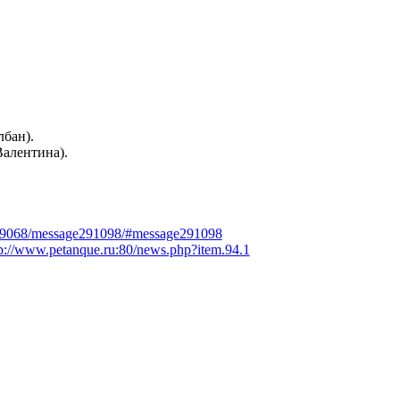
.
лбан).
алентина).
ic9068/message291098/#message291098
://www.petanque.ru:80/news.php?item.94.1