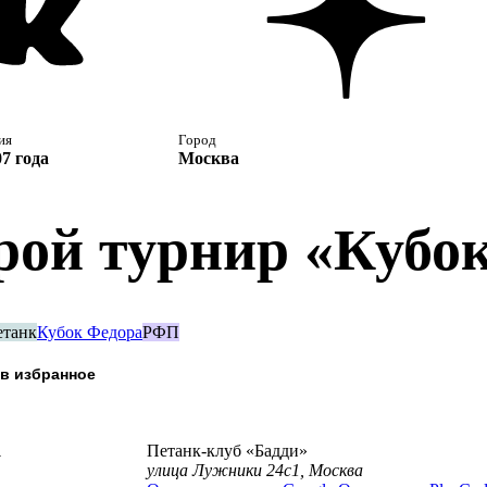
ия
Город
7 года
Москва
рой турнир «Кубо
етанк
Кубок Федора
РФП
а
Петанк-клуб «Бадди»
улица Лужники 24с1, Москва