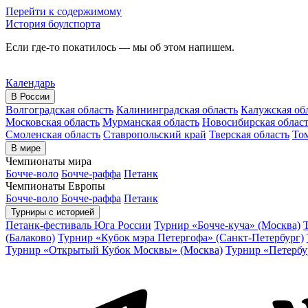
Перейти к содержимому
История боулспорта
Если где-то покатилось — мы об этом напишем.
Календарь
В России
Волгоградская область
Калининградская область
Калужская об
Московская область
Мурманская область
Новосибирская облас
Смоленская область
Ставропольский край
Тверская область
Том
В мире
Чемпионаты мира
Бочче-воло
Бочче-раффа
Петанк
Чемпионаты Европы
Бочче-воло
Бочче-раффа
Петанк
Турниры с историей
Петанк-фестиваль Юга России
Турнир «Бочче-куча» (Москва)
(Балаково)
Турнир «Кубок мэра Петергофа» (Санкт-Петербург)
Турнир «Открытый Кубок Москвы» (Москва)
Турнир «Петербу