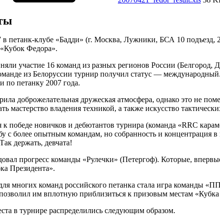
ты
7 в петанк-клубе «Бадди» (г. Москва, Лужники, БСА 10 подъезд
 «Кубок Федора».
няли участие 16 команд из разных регионов России (Белгород, Д
оманде из Белоруссии турнир получил статус — международный.
и по петанку 2007 года.
рила доброжелательная дружеская атмосфера, однако это не пом
ть мастерство владения техникой, а также искусство тактически
 к победе новичков и дебютантов турнира (команда «RRC карамел
у с более опытным командам, но собранность и концентрация в
Так держать, девчата!
овал прогресс команды «Рулечки» (Петергоф). Которые, впервые
ка Президента».
ля многих команд российского петанка стала игра команды «ПП
позволил им вплотную приблизиться к призовым местам «Кубка
ста в турнире распределились следующим образом.