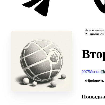
Дата проведен
21 июля 200
Вто
2007
Москва
П
☆
Пощадк