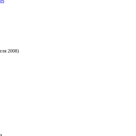
es
еля 2008)
B