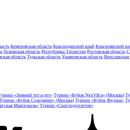
ласть
Кемеровская область
Краснодарский край
Красноярский кр
ть
Псковская область
Республика Татарстан
Ростовская область
С
ская область
Тульская область
Ульяновская область
Ярославская 
Турнир «Зимний тет-а-тет»
Турнир «Кубок NexVik'a» (Москва)
Ту
Турнир «Кубок Созидание» (Москва)
Турнир «Кубок Федора»
Ту
ргская Марсельеза»
Турнир «Синглодуплетов»