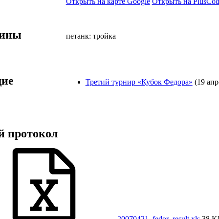
Открыть на карте Google
Открыть на PlusCod
лины
петанк: тройка
ие
Третий турнир «Кубок Федора»
(19 апр
й протокол
20070421_fedor_result.xls
38 K