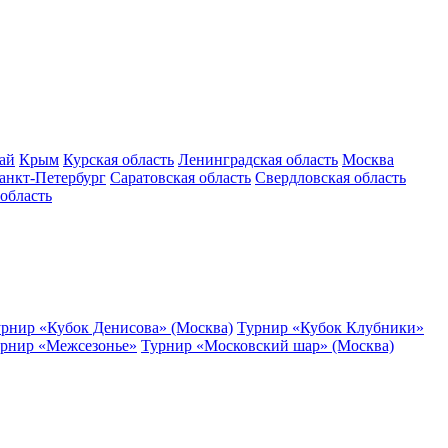
ай
Крым
Курская область
Ленинградская область
Москва
анкт-Петербург
Саратовская область
Свердловская область
область
рнир «Кубок Денисова» (Москва)
Турнир «Кубок Клубники»
рнир «Межсезонье»
Турнир «Московский шар» (Москва)