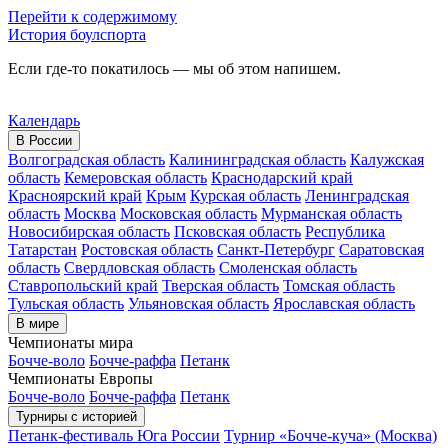
Перейти к содержимому
История боулспорта
Если где-то покатилось — мы об этом напишем.
Календарь
В России
Волгоградская область
Калининградская область
Калужская
область
Кемеровская область
Краснодарский край
Красноярский край
Крым
Курская область
Ленинградская
область
Москва
Московская область
Мурманская область
Новосибирская область
Псковская область
Республика
Татарстан
Ростовская область
Санкт-Петербург
Саратовская
область
Свердловская область
Смоленская область
Ставропольский край
Тверская область
Томская область
Тульская область
Ульяновская область
Ярославская область
В мире
Чемпионаты мира
Бочче-воло
Бочче-раффа
Петанк
Чемпионаты Европы
Бочче-воло
Бочче-раффа
Петанк
Турниры с историей
Петанк-фестиваль Юга России
Турнир «Бочче-куча» (Москва)