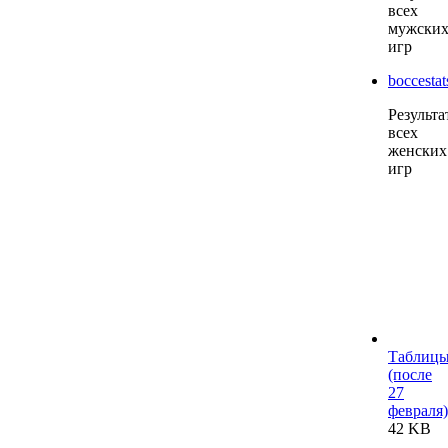
всех
мужски
игр
boccestat
Результа
всех
женских
игр
Таблиц
(после
27
февраля)
42 KB