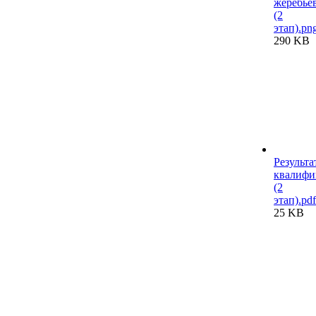
жеребье
(2
этап).pn
290 KB
Результа
квалифи
(2
этап).pdf
25 KB