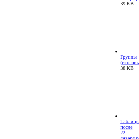
39 KB
Группы
(итоговы
38 KB
Таблиц
после
22
января.p