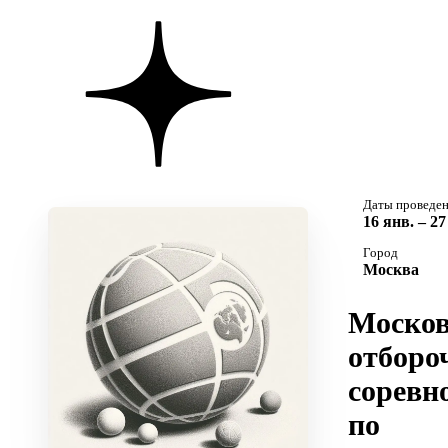
Даты проведе
16 янв. – 2
Город
Москва
Москов
отборо
соревн
по