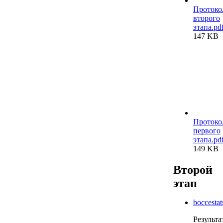
Протоко
второго
этапа.pd
147 KB
Протоко
первого
этапа.pd
149 KB
Второй
этап
boccestat
Результа