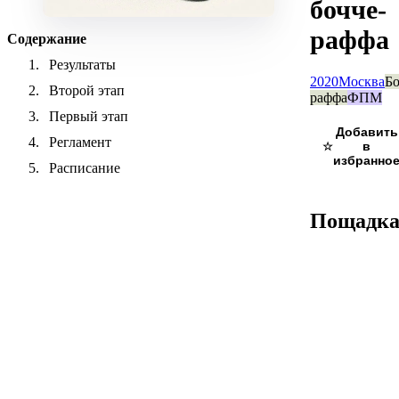
бочче-
раффа
Содержание
Результаты
2020
Москва
Бо
Второй этап
раффа
ФПМ
Первый этап
Регламент
☆
Расписание
Пощадк