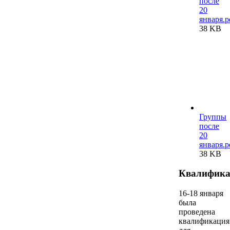
после
20
января.p
38 KB
Группы
после
20
января.p
38 KB
Квалифика
16-18 января
была
проведена
квалификация