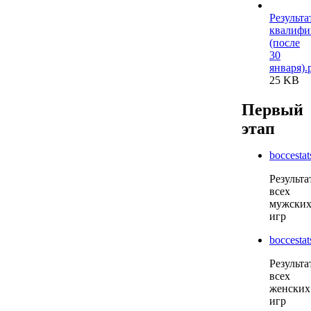
Результа
квалифи
(после
30
января).
25 KB
Первый
этап
boccestat
Результа
всех
мужски
игр
boccestat
Результа
всех
женских
игр