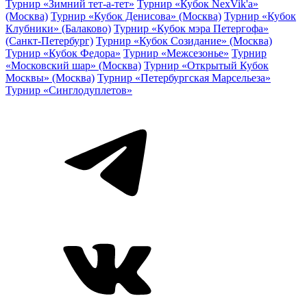
Турнир «Зимний тет-а-тет»
Турнир «Кубок NexVik'a»
(Москва)
Турнир «Кубок Денисова» (Москва)
Турнир «Кубок
Клубники» (Балаково)
Турнир «Кубок мэра Петергофа»
(Санкт-Петербург)
Турнир «Кубок Созидание» (Москва)
Турнир «Кубок Федора»
Турнир «Межсезонье»
Турнир
«Московский шар» (Москва)
Турнир «Открытый Кубок
Москвы» (Москва)
Турнир «Петербургская Марсельеза»
Турнир «Синглодуплетов»