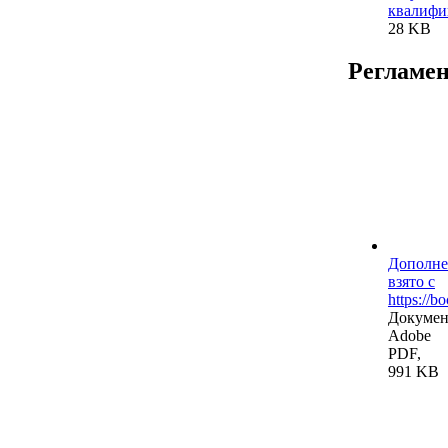
квалифи
28 KB
Регламе
Дополне
взято с
https://b
Докумен
Adobe
PDF,
991 KB