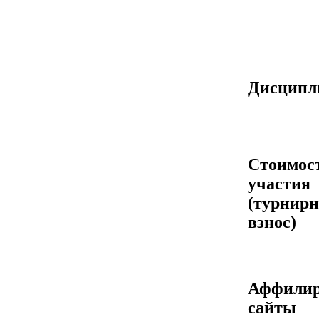
Дисцип
Стоимос
участия
(турнир
взнос)
Аффилир
сайты