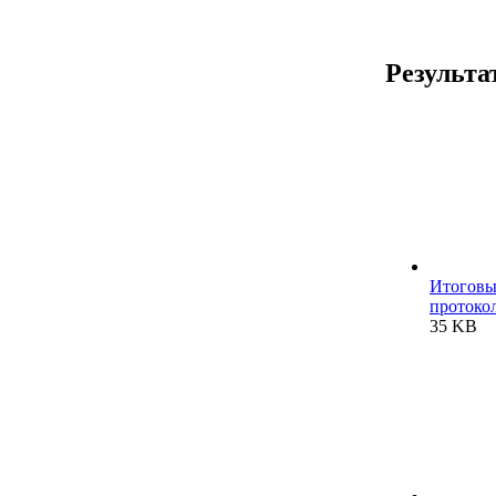
Результа
Итогов
протокол
35 KB