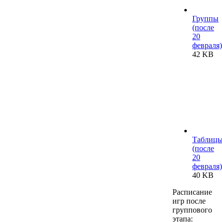
Группы
(после
20
февраля)
42 KB
Таблиц
(после
20
февраля)
40 KB
Расписание
игр после
группового
этапа: