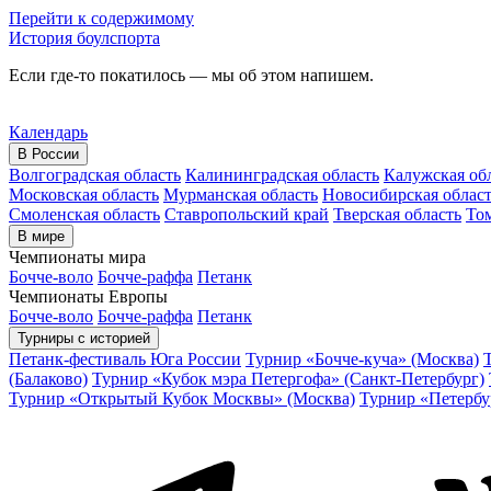
Перейти к содержимому
История боулспорта
Если где-то покатилось — мы об этом напишем.
Календарь
В России
Волгоградская область
Калининградская область
Калужская об
Московская область
Мурманская область
Новосибирская облас
Смоленская область
Ставропольский край
Тверская область
Том
В мире
Чемпионаты мира
Бочче-воло
Бочче-раффа
Петанк
Чемпионаты Европы
Бочче-воло
Бочче-раффа
Петанк
Турниры с историей
Петанк-фестиваль Юга России
Турнир «Бочче-куча» (Москва)
(Балаково)
Турнир «Кубок мэра Петергофа» (Санкт-Петербург)
Турнир «Открытый Кубок Москвы» (Москва)
Турнир «Петербу