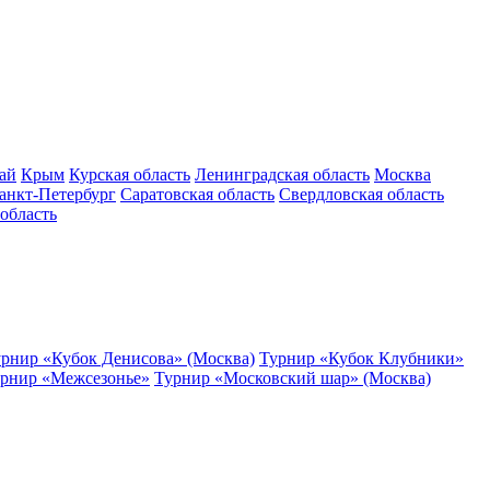
ай
Крым
Курская область
Ленинградская область
Москва
анкт-Петербург
Саратовская область
Свердловская область
область
рнир «Кубок Денисова» (Москва)
Турнир «Кубок Клубники»
рнир «Межсезонье»
Турнир «Московский шар» (Москва)