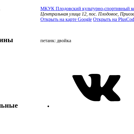
а
МКУК Плодовский культурно-спортивный к
Центральная улица 12, пос. Плодовое, Приоз
Открыть на карте Google
Открыть на PlusCod
лины
петанк: двойка
льные