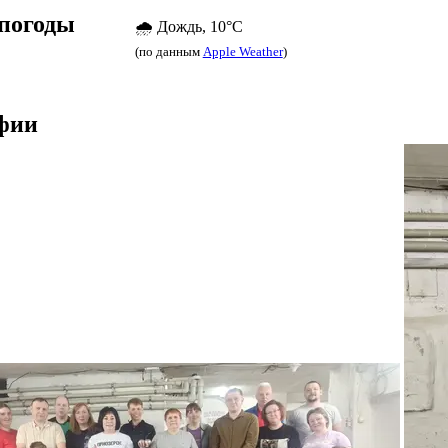
погоды
🌧️ Дождь, 10°C
(по данным
Apple Weather
)
фии