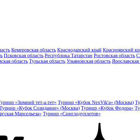
ласть
Кемеровская область
Краснодарский край
Красноярский кр
ть
Псковская область
Республика Татарстан
Ростовская область
С
ская область
Тульская область
Ульяновская область
Ярославская 
Турнир «Зимний тет-а-тет»
Турнир «Кубок NexVik'a» (Москва)
Ту
Турнир «Кубок Созидание» (Москва)
Турнир «Кубок Федора»
Ту
ргская Марсельеза»
Турнир «Синглодуплетов»