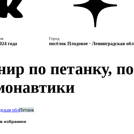
ия
Город
024 года
посёлок Плодовое · Ленинградская обл
нир по петанку, 
монавтики
дская обл
Петанк