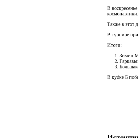
В воскресенье
космонавтики
Также в этот д
В турнире при
Итоги:
Зимин М
Гаркавы
Большако
В кубке Б поб
Источни