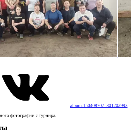
album-150408707_301202993
ного фотографий с турнира.
ты