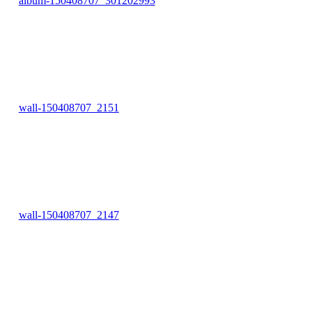
album-150408707_301202993
wall-150408707_2151
wall-150408707_2147