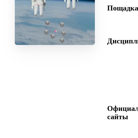
Пощадк
Дисцип
Официа
сайты