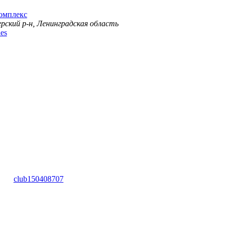
омплекс
ерский р-н, Ленинградская область
es
club150408707