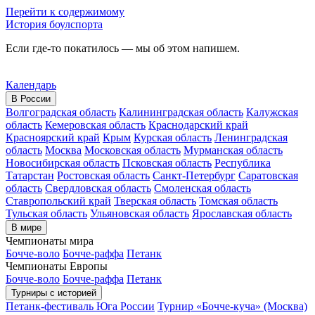
Перейти к содержимому
История боулспорта
Если где-то покатилось — мы об этом напишем.
Календарь
В России
Волгоградская область
Калининградская область
Калужская
область
Кемеровская область
Краснодарский край
Красноярский край
Крым
Курская область
Ленинградская
область
Москва
Московская область
Мурманская область
Новосибирская область
Псковская область
Республика
Татарстан
Ростовская область
Санкт-Петербург
Саратовская
область
Свердловская область
Смоленская область
Ставропольский край
Тверская область
Томская область
Тульская область
Ульяновская область
Ярославская область
В мире
Чемпионаты мира
Бочче-воло
Бочче-раффа
Петанк
Чемпионаты Европы
Бочче-воло
Бочче-раффа
Петанк
Турниры с историей
Петанк-фестиваль Юга России
Турнир «Бочче-куча» (Москва)