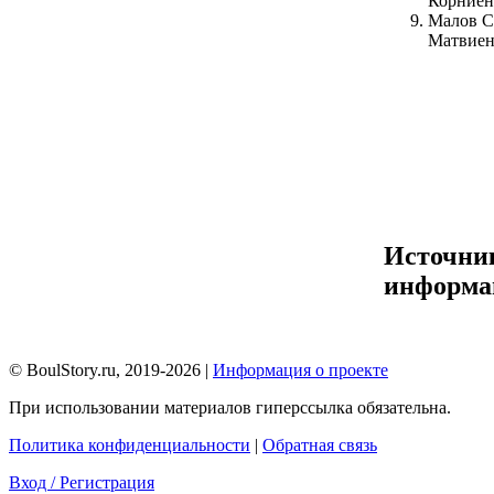
Корниен
Малов С
Матвиен
Источни
информа
© BoulStory.ru, 2019-2026 |
Информация о проекте
При использовании материалов гиперссылка обязательна.
Политика конфиденциальности
|
Обратная связь
Вход / Регистрация