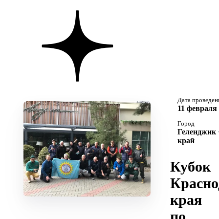
Дата проведен
11 февраля 
Город
Геленджик 
край
Кубок
Красно
края
по