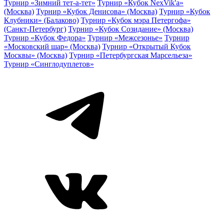
Турнир «Зимний тет-а-тет»
Турнир «Кубок NexVik'a»
(Москва)
Турнир «Кубок Денисова» (Москва)
Турнир «Кубок
Клубники» (Балаково)
Турнир «Кубок мэра Петергофа»
(Санкт-Петербург)
Турнир «Кубок Созидание» (Москва)
Турнир «Кубок Федора»
Турнир «Межсезонье»
Турнир
«Московский шар» (Москва)
Турнир «Открытый Кубок
Москвы» (Москва)
Турнир «Петербургская Марсельеза»
Турнир «Синглодуплетов»