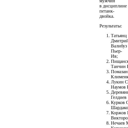
мужчин
в дисциплине
петанк-
двойка.
Результаты:
Татьянц
Дмитрий
Валибуз
Пьер-
Ив;
Пищанск
Танчин В
Помазан 
Клименк
Лукин С
Наумов Е
Деревян
Гелдиев 
Курков О
Шардако
Коржов 
Викторо
Нечаев М