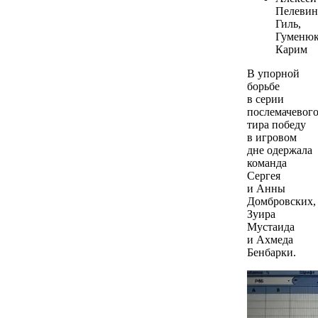
Пелевин
Гиль,
Гуменюк
Карим
В упорной
борьбе
в серии
послемачевог
тира победу
в игровом
дне одержала
команда
Сергея
и Анны
Домбровских,
Зуира
Мустаида
и Ахмеда
Бенбарки.