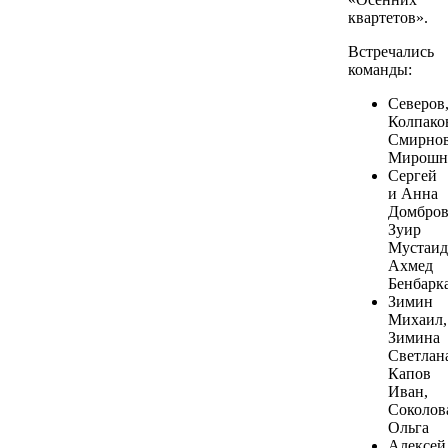
квартетов».
Встречались
команды:
Северов
Колпако
Смирнов
Мирошн
Сергей
и Анна
Домбров
Зуир
Мустаид
Ахмед
Бенбарк
Зимин
Михаил,
Зимина
Светлан
Капов
Иван,
Соколов
Ольга
Алексей