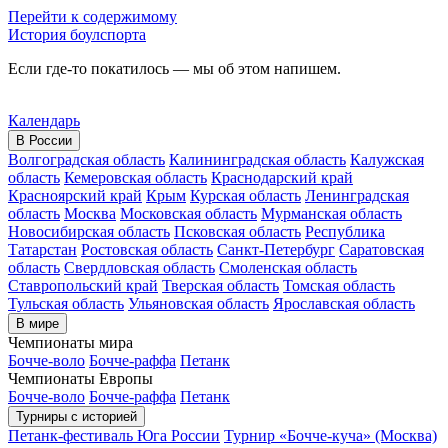
Перейти к содержимому
История боулспорта
Если где-то покатилось — мы об этом напишем.
Календарь
В России
Волгоградская область
Калининградская область
Калужская
область
Кемеровская область
Краснодарский край
Красноярский край
Крым
Курская область
Ленинградская
область
Москва
Московская область
Мурманская область
Новосибирская область
Псковская область
Республика
Татарстан
Ростовская область
Санкт-Петербург
Саратовская
область
Свердловская область
Смоленская область
Ставропольский край
Тверская область
Томская область
Тульская область
Ульяновская область
Ярославская область
В мире
Чемпионаты мира
Бочче-воло
Бочче-раффа
Петанк
Чемпионаты Европы
Бочче-воло
Бочче-раффа
Петанк
Турниры с историей
Петанк-фестиваль Юга России
Турнир «Бочче-куча» (Москва)