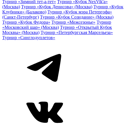
Турнир «Зимний тет-а-тет»
Турнир «Кубок NexVik'a»
(Москва)
Турнир «Кубок Денисова» (Москва)
Турнир «Кубок
Клубники» (Балаково)
Турнир «Кубок мэра Петергофа»
(Санкт-Петербург)
Турнир «Кубок Созидание» (Москва)
Турнир «Кубок Федора»
Турнир «Межсезонье»
Турнир
«Московский шар» (Москва)
Турнир «Открытый Кубок
Москвы» (Москва)
Турнир «Петербургская Марсельеза»
Турнир «Синглодуплетов»