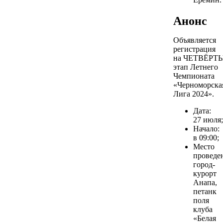
Анонс
Объявляется
регистрация
на ЧЕТВЁРТ
этап Летнего
Чемпионата
«Черноморска
Лига 2024».
Дата:
27 июля;
Начало:
в 09:00;
Место
проведе
город-
курорт
Анапа,
петанк
поля
клуба
«Белая