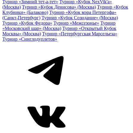
Турнир «Зимний тет-а-тет»
Турнир «Кубок NexVik'a»
(Москва)
Турнир «Кубок Денисова» (Москва)
Турнир «Кубок
Клубники» (Балаково)
Турнир «Кубок мэра Петергофа»
(Санкт-Петербург)
Турнир «Кубок Созидание» (Москва)
Турнир «Кубок Федора»
Турнир «Межсезонье»
Турнир
«Московский шар» (Москва)
Турнир «Открытый Кубок
Москвы» (Москва)
Турнир «Петербургская Марсельеза»
Турнир «Синглодуплетов»