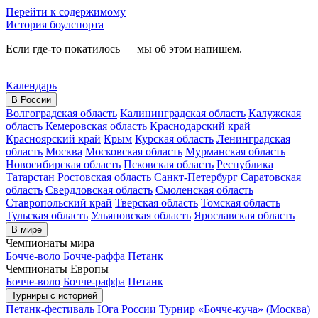
Перейти к содержимому
История боулспорта
Если где-то покатилось — мы об этом напишем.
Календарь
В России
Волгоградская область
Калининградская область
Калужская
область
Кемеровская область
Краснодарский край
Красноярский край
Крым
Курская область
Ленинградская
область
Москва
Московская область
Мурманская область
Новосибирская область
Псковская область
Республика
Татарстан
Ростовская область
Санкт-Петербург
Саратовская
область
Свердловская область
Смоленская область
Ставропольский край
Тверская область
Томская область
Тульская область
Ульяновская область
Ярославская область
В мире
Чемпионаты мира
Бочче-воло
Бочче-раффа
Петанк
Чемпионаты Европы
Бочче-воло
Бочче-раффа
Петанк
Турниры с историей
Петанк-фестиваль Юга России
Турнир «Бочче-куча» (Москва)