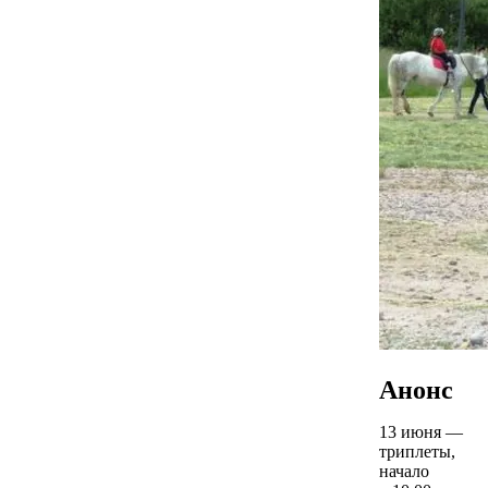
Анонс
13 июня —
триплеты,
начало