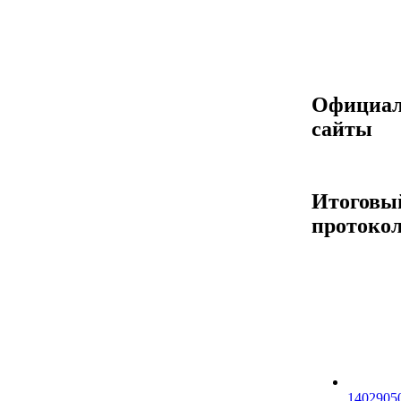
Официа
сайты
Итоговы
протоко
14029050