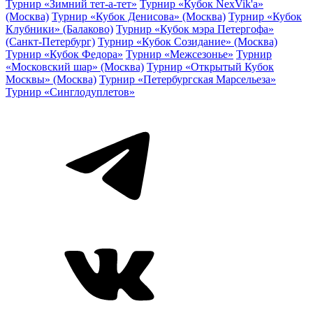
Турнир «Зимний тет-а-тет»
Турнир «Кубок NexVik'a»
(Москва)
Турнир «Кубок Денисова» (Москва)
Турнир «Кубок
Клубники» (Балаково)
Турнир «Кубок мэра Петергофа»
(Санкт-Петербург)
Турнир «Кубок Созидание» (Москва)
Турнир «Кубок Федора»
Турнир «Межсезонье»
Турнир
«Московский шар» (Москва)
Турнир «Открытый Кубок
Москвы» (Москва)
Турнир «Петербургская Марсельеза»
Турнир «Синглодуплетов»