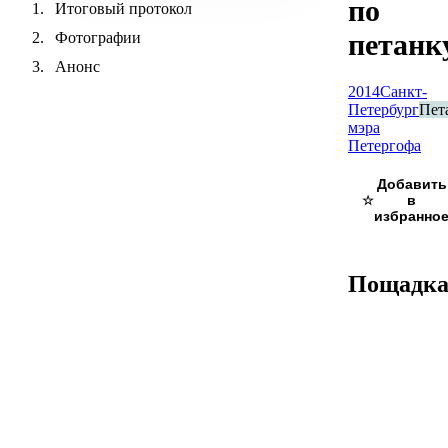
по
Итоговый протокол
петанк
Фотографии
Анонс
2014
Санкт-
Петербург
Пет
мэра
Петергофа
☆
Пощадк