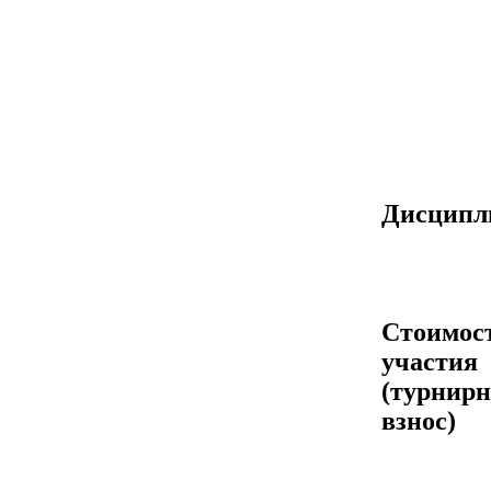
Дисцип
Стоимос
участия
(турнир
взнос)