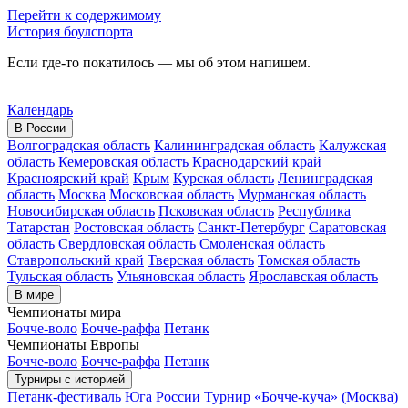
Перейти к содержимому
История боулспорта
Если где-то покатилось — мы об этом напишем.
Календарь
В России
Волгоградская область
Калининградская область
Калужская
область
Кемеровская область
Краснодарский край
Красноярский край
Крым
Курская область
Ленинградская
область
Москва
Московская область
Мурманская область
Новосибирская область
Псковская область
Республика
Татарстан
Ростовская область
Санкт-Петербург
Саратовская
область
Свердловская область
Смоленская область
Ставропольский край
Тверская область
Томская область
Тульская область
Ульяновская область
Ярославская область
В мире
Чемпионаты мира
Бочче-воло
Бочче-раффа
Петанк
Чемпионаты Европы
Бочче-воло
Бочче-раффа
Петанк
Турниры с историей
Петанк-фестиваль Юга России
Турнир «Бочче-куча» (Москва)