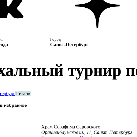
ия
Город
года
Санкт-Петербург
хальный турнир п
тербург
Петанк
а
Храм Серафима Саровского
Ораниенбаумское ш., 11, Санкт-Петербург