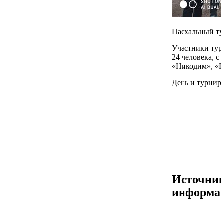
Пасхальный ту
Участники тур
24 человека, 
«Никодим», «
​День и турни
Источни
информа