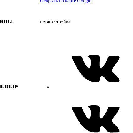
Открыть на карте Google
лины
петанк: тройка
льные