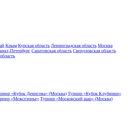
ай
Крым
Курская область
Ленинградская область
Москва
анкт-Петербург
Саратовская область
Свердловская область
область
рнир «Кубок Денисова» (Москва)
Турнир «Кубок Клубники»
рнир «Межсезонье»
Турнир «Московский шар» (Москва)