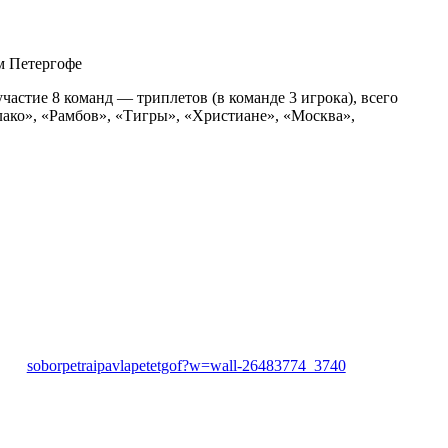
м Петергофе
частие 8 команд — триплетов (в команде 3 игрока), всего
лако», «Рамбов», «Тигры», «Христиане», «Москва»,
soborpetraipavlapetetgof?w=wall-26483774_3740