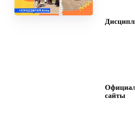
Дисцип
Официа
сайты