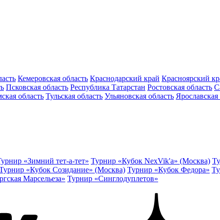
ласть
Кемеровская область
Краснодарский край
Красноярский кр
ть
Псковская область
Республика Татарстан
Ростовская область
С
ская область
Тульская область
Ульяновская область
Ярославская 
Турнир «Зимний тет-а-тет»
Турнир «Кубок NexVik'a» (Москва)
Ту
Турнир «Кубок Созидание» (Москва)
Турнир «Кубок Федора»
Ту
ргская Марсельеза»
Турнир «Синглодуплетов»