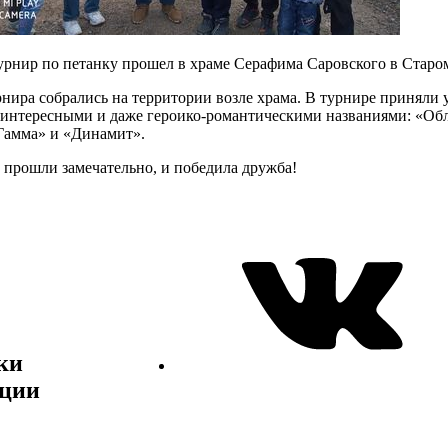
рнир по петанку прошел в храме Серафима Саровского в Старо
нира собрались на территории возле храма. В турнире приняли у
с интересными и даже героико-романтическими названиями: «Об
Гамма» и «Динамит».
р прошли замечательно, и победила дружба!
ки
ции