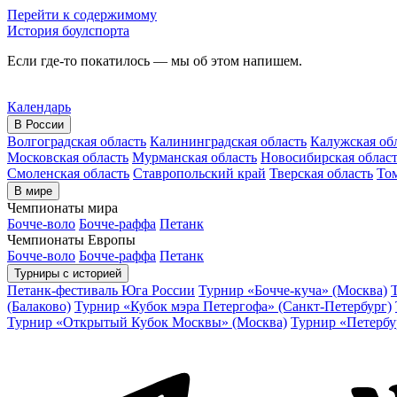
Перейти к содержимому
История боулспорта
Если где-то покатилось — мы об этом напишем.
Календарь
В России
Волгоградская область
Калининградская область
Калужская об
Московская область
Мурманская область
Новосибирская облас
Смоленская область
Ставропольский край
Тверская область
Том
В мире
Чемпионаты мира
Бочче-воло
Бочче-раффа
Петанк
Чемпионаты Европы
Бочче-воло
Бочче-раффа
Петанк
Турниры с историей
Петанк-фестиваль Юга России
Турнир «Бочче-куча» (Москва)
(Балаково)
Турнир «Кубок мэра Петергофа» (Санкт-Петербург)
Турнир «Открытый Кубок Москвы» (Москва)
Турнир «Петербу