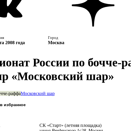
ния
Город
та 2008 года
Москва
ионат России по бочче-
ир «Московский шар»
чче-раффа
Московский шар
а
СК «Старт» (летняя площадка)
улица Введенского 1с28, Москва