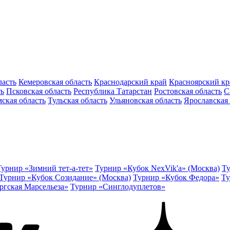
ласть
Кемеровская область
Краснодарский край
Красноярский кр
ть
Псковская область
Республика Татарстан
Ростовская область
С
ская область
Тульская область
Ульяновская область
Ярославская 
Турнир «Зимний тет-а-тет»
Турнир «Кубок NexVik'a» (Москва)
Ту
Турнир «Кубок Созидание» (Москва)
Турнир «Кубок Федора»
Ту
ргская Марсельеза»
Турнир «Синглодуплетов»