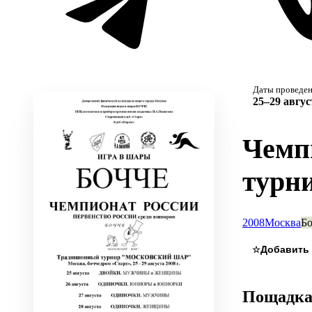
Даты проведе
25–29 авгус
Чемп
турн
2008
Москва
Бо
☆
Пощадк