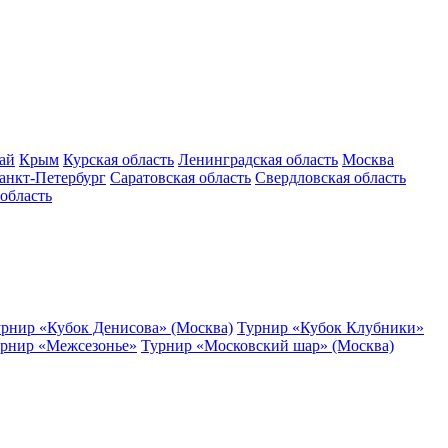
ай
Крым
Курская область
Ленинградская область
Москва
анкт-Петербург
Саратовская область
Свердловская область
область
рнир «Кубок Денисова» (Москва)
Турнир «Кубок Клубники»
рнир «Межсезонье»
Турнир «Московский шар» (Москва)