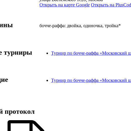
Открыть на карте Google
Открыть на PlusCod
лины
бочче-раффа: двойка, одиночка, тройка*
 турниры
Турнир по бочче-раффа «Московский 
ие
Турнир по бочче-раффа «Московский 
й протокол