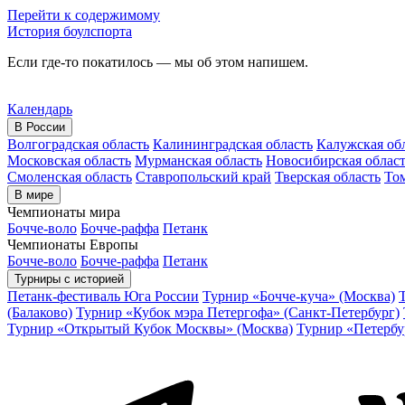
Перейти к содержимому
История боулспорта
Если где-то покатилось — мы об этом напишем.
Календарь
В России
Волгоградская область
Калининградская область
Калужская об
Московская область
Мурманская область
Новосибирская облас
Смоленская область
Ставропольский край
Тверская область
Том
В мире
Чемпионаты мира
Бочче-воло
Бочче-раффа
Петанк
Чемпионаты Европы
Бочче-воло
Бочче-раффа
Петанк
Турниры с историей
Петанк-фестиваль Юга России
Турнир «Бочче-куча» (Москва)
(Балаково)
Турнир «Кубок мэра Петергофа» (Санкт-Петербург)
Турнир «Открытый Кубок Москвы» (Москва)
Турнир «Петербу