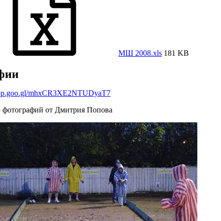
МШ 2008.xls
181 KB
фии
app.goo.gl/mhxCR3XE2NTUDyaT7
 фотографий от Дмитрия Попова