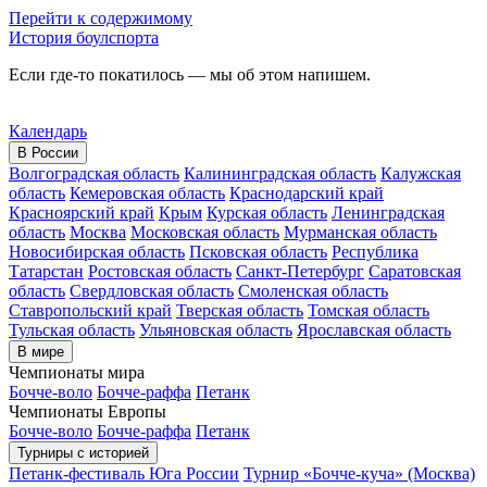
Перейти к содержимому
История боулспорта
Если где-то покатилось — мы об этом напишем.
Календарь
В России
Волгоградская область
Калининградская область
Калужская
область
Кемеровская область
Краснодарский край
Красноярский край
Крым
Курская область
Ленинградская
область
Москва
Московская область
Мурманская область
Новосибирская область
Псковская область
Республика
Татарстан
Ростовская область
Санкт-Петербург
Саратовская
область
Свердловская область
Смоленская область
Ставропольский край
Тверская область
Томская область
Тульская область
Ульяновская область
Ярославская область
В мире
Чемпионаты мира
Бочче-воло
Бочче-раффа
Петанк
Чемпионаты Европы
Бочче-воло
Бочче-раффа
Петанк
Турниры с историей
Петанк-фестиваль Юга России
Турнир «Бочче-куча» (Москва)