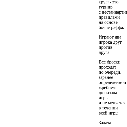
круг»- это
турнир
с нестандарт
правилами
на основе
бочче-раффа.
Играют два
игрока друг
против
друга.
Все броски
проходят
по очереди,
заранее
определенной
жребием
до начала
игры
и не меняется
в течении
всей игры.
Задача