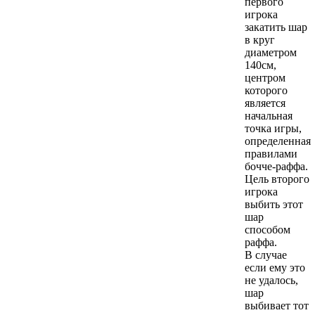
первого
игрока
закатить шар
в круг
диаметром
140см,
центром
которого
является
начальная
точка игры,
определенная
правилами
бочче-раффа.
Цель второго
игрока
выбить этот
шар
способом
раффа.
В случае
если ему это
не удалось,
шар
выбивает тот