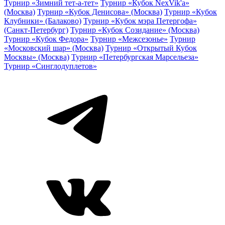
Турнир «Зимний тет-а-тет»
Турнир «Кубок NexVik'a»
(Москва)
Турнир «Кубок Денисова» (Москва)
Турнир «Кубок
Клубники» (Балаково)
Турнир «Кубок мэра Петергофа»
(Санкт-Петербург)
Турнир «Кубок Созидание» (Москва)
Турнир «Кубок Федора»
Турнир «Межсезонье»
Турнир
«Московский шар» (Москва)
Турнир «Открытый Кубок
Москвы» (Москва)
Турнир «Петербургская Марсельеза»
Турнир «Синглодуплетов»