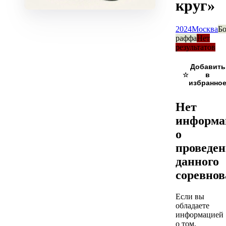
круг»
2024
Москва
Бо
раффа
Нет
результатов
☆
Нет
информа
о
проведе
данного
соревно
Если вы
обладаете
информацией
о том,