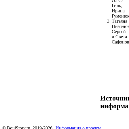
Ольга
Гиль,
Ирина
Гуменю
Татьяна
Пименов
Сергей
и Света
Сафоно
Источни
информа
© BoulStory.ru, 2019-2026 |
Информация о проекте