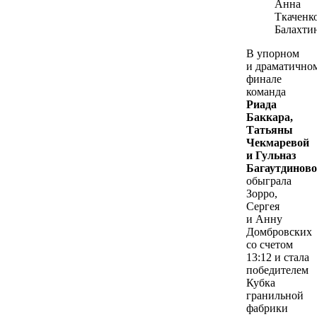
Анна
Ткаченко
Балахти
В упорном
и драматично
финале
команда
Риада
Баккара,
Татьяны
Чекмаревой
и Гульназ
Багаутдинов
обыграла
Зорро,
Сергея
и Анну
Домбровских
со счетом
13:12 и стала
победителем
Кубка
гранильной
фабрики