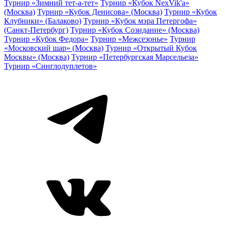
Турнир «Зимний тет-а-тет»
Турнир «Кубок NexVik'a»
(Москва)
Турнир «Кубок Денисова» (Москва)
Турнир «Кубок
Клубники» (Балаково)
Турнир «Кубок мэра Петергофа»
(Санкт-Петербург)
Турнир «Кубок Созидание» (Москва)
Турнир «Кубок Федора»
Турнир «Межсезонье»
Турнир
«Московский шар» (Москва)
Турнир «Открытый Кубок
Москвы» (Москва)
Турнир «Петербургская Марсельеза»
Турнир «Синглодуплетов»