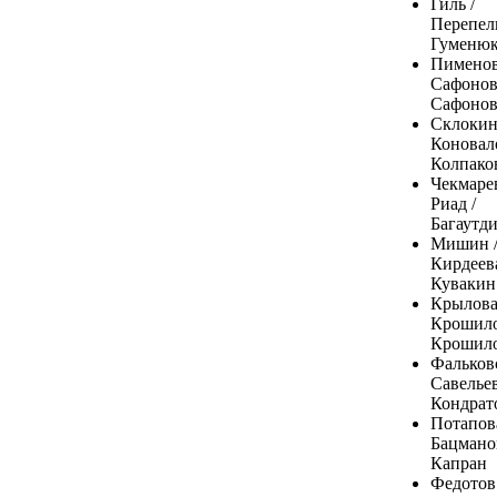
Гиль /
Перепел
Гуменю
Пименов
Сафонов
Сафонов
Склокин
Коновало
Колпако
Чекмарев
Риад /
Багаутд
Мишин 
Кирдеева
Кувакин
Крылова
Крошило
Крошил
Фальков
Савельев
Кондрат
Потапова
Бацманов
Капран
Федотов 