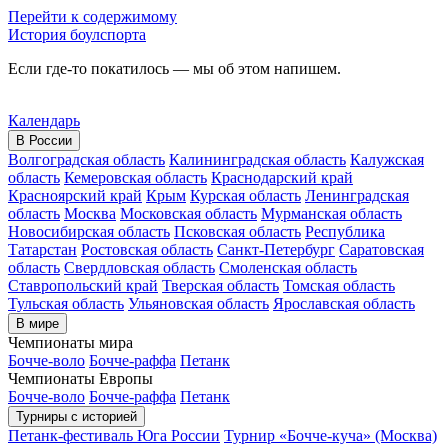
Перейти к содержимому
История боулспорта
Если где-то покатилось — мы об этом напишем.
Календарь
В России
Волгоградская область
Калининградская область
Калужская
область
Кемеровская область
Краснодарский край
Красноярский край
Крым
Курская область
Ленинградская
область
Москва
Московская область
Мурманская область
Новосибирская область
Псковская область
Республика
Татарстан
Ростовская область
Санкт-Петербург
Саратовская
область
Свердловская область
Смоленская область
Ставропольский край
Тверская область
Томская область
Тульская область
Ульяновская область
Ярославская область
В мире
Чемпионаты мира
Бочче-воло
Бочче-раффа
Петанк
Чемпионаты Европы
Бочче-воло
Бочче-раффа
Петанк
Турниры с историей
Петанк-фестиваль Юга России
Турнир «Бочче-куча» (Москва)