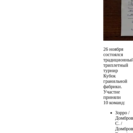
26 ноября
состоялся
традиционны
триплетный
турнир
Кубок
гранильной
фабрики.
Участие
приняли
10 команд:
Зорро /
Домбров
С. /
Домбров