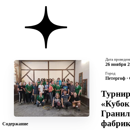
Дата проведен
26 ноября 2
Город
Петергоф ·
Турни
«Кубок
Гранил
фабри
Содержание