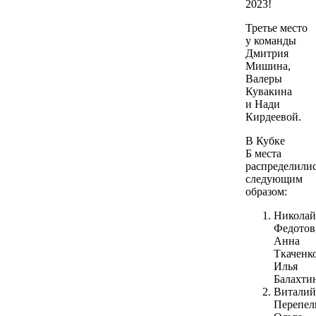
2023!
Третье место
у команды
Дмитрия
Мишина,
Валеры
Кувакина
и Нади
Кирдеевой.
В Кубке
Б места
распределили
следующим
образом:
Николай
Федотов
Анна
Ткаченко
Илья
Балахти
Виталий
Перепел