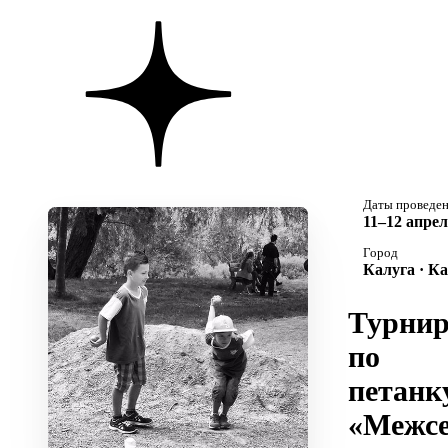
Даты проведе
11–12 апрел
Город
Калуга · К
Турни
по
петанк
«Межсе