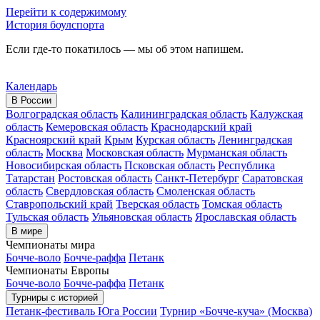
Перейти к содержимому
История боулспорта
Если где-то покатилось — мы об этом напишем.
Календарь
В России
Волгоградская область
Калининградская область
Калужская
область
Кемеровская область
Краснодарский край
Красноярский край
Крым
Курская область
Ленинградская
область
Москва
Московская область
Мурманская область
Новосибирская область
Псковская область
Республика
Татарстан
Ростовская область
Санкт-Петербург
Саратовская
область
Свердловская область
Смоленская область
Ставропольский край
Тверская область
Томская область
Тульская область
Ульяновская область
Ярославская область
В мире
Чемпионаты мира
Бочче-воло
Бочче-раффа
Петанк
Чемпионаты Европы
Бочче-воло
Бочче-раффа
Петанк
Турниры с историей
Петанк-фестиваль Юга России
Турнир «Бочче-куча» (Москва)