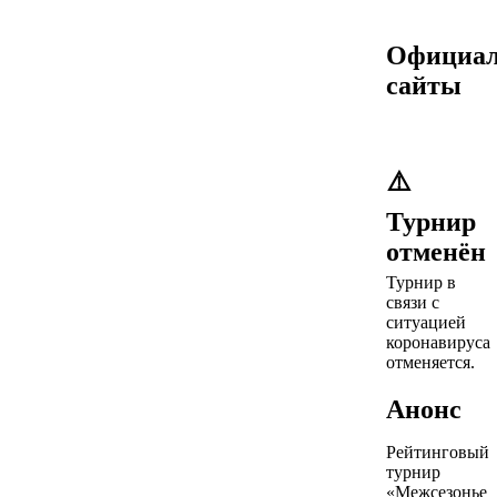
Официа
сайты
⚠️
Турнир
отменён
Турнир в
связи с
ситуацией
коронавируса
отменяется.
Анонс
Рейтинговый
турнир
«Межсезонье