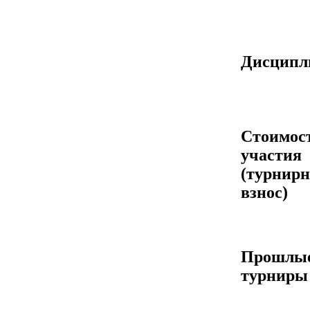
Дисцип
Стоимос
участия
(турнир
взнос)
Прошлы
турниры