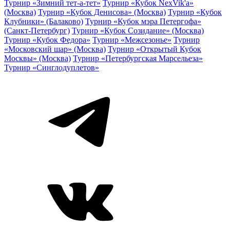
Турнир «Зимний тет-а-тет»
Турнир «Кубок NexVik'a»
(Москва)
Турнир «Кубок Денисова» (Москва)
Турнир «Кубок
Клубники» (Балаково)
Турнир «Кубок мэра Петергофа»
(Санкт-Петербург)
Турнир «Кубок Созидание» (Москва)
Турнир «Кубок Федора»
Турнир «Межсезонье»
Турнир
«Московский шар» (Москва)
Турнир «Открытый Кубок
Москвы» (Москва)
Турнир «Петербургская Марсельеза»
Турнир «Синглодуплетов»