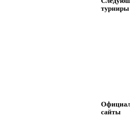
Следующ
турниры
Официа
сайты