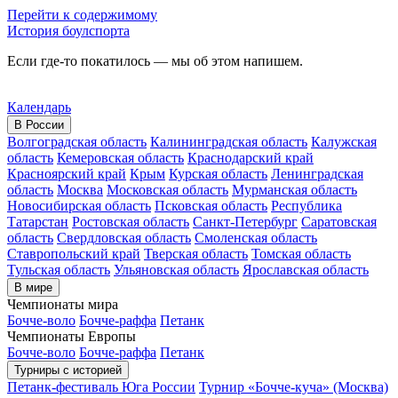
Перейти к содержимому
История боулспорта
Если где-то покатилось — мы об этом напишем.
Календарь
В России
Волгоградская область
Калининградская область
Калужская
область
Кемеровская область
Краснодарский край
Красноярский край
Крым
Курская область
Ленинградская
область
Москва
Московская область
Мурманская область
Новосибирская область
Псковская область
Республика
Татарстан
Ростовская область
Санкт-Петербург
Саратовская
область
Свердловская область
Смоленская область
Ставропольский край
Тверская область
Томская область
Тульская область
Ульяновская область
Ярославская область
В мире
Чемпионаты мира
Бочче-воло
Бочче-раффа
Петанк
Чемпионаты Европы
Бочче-воло
Бочче-раффа
Петанк
Турниры с историей
Петанк-фестиваль Юга России
Турнир «Бочче-куча» (Москва)