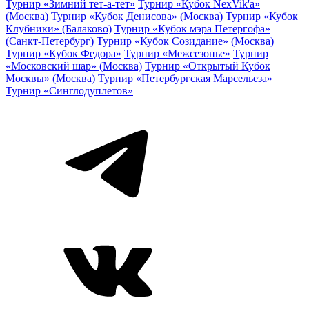
Турнир «Зимний тет-а-тет»
Турнир «Кубок NexVik'a»
(Москва)
Турнир «Кубок Денисова» (Москва)
Турнир «Кубок
Клубники» (Балаково)
Турнир «Кубок мэра Петергофа»
(Санкт-Петербург)
Турнир «Кубок Созидание» (Москва)
Турнир «Кубок Федора»
Турнир «Межсезонье»
Турнир
«Московский шар» (Москва)
Турнир «Открытый Кубок
Москвы» (Москва)
Турнир «Петербургская Марсельеза»
Турнир «Синглодуплетов»