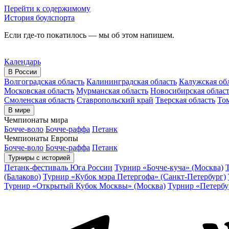
Перейти к содержимому
История боулспорта
Если где-то покатилось — мы об этом напишем.
Календарь
В России
Волгоградская область
Калининградская область
Калужская об
Московская область
Мурманская область
Новосибирская облас
Смоленская область
Ставропольский край
Тверская область
Том
В мире
Чемпионаты мира
Бочче-воло
Бочче-раффа
Петанк
Чемпионаты Европы
Бочче-воло
Бочче-раффа
Петанк
Турниры с историей
Петанк-фестиваль Юга России
Турнир «Бочче-куча» (Москва)
(Балаково)
Турнир «Кубок мэра Петергофа» (Санкт-Петербург)
Турнир «Открытый Кубок Москвы» (Москва)
Турнир «Петербу