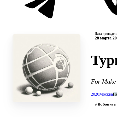
Дата проведен
28 марта 20
Тур
For Make 
2020
Москва
П
☆