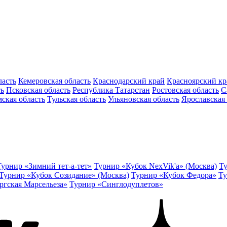
ласть
Кемеровская область
Краснодарский край
Красноярский кр
ть
Псковская область
Республика Татарстан
Ростовская область
С
ская область
Тульская область
Ульяновская область
Ярославская 
Турнир «Зимний тет-а-тет»
Турнир «Кубок NexVik'a» (Москва)
Ту
Турнир «Кубок Созидание» (Москва)
Турнир «Кубок Федора»
Ту
ргская Марсельеза»
Турнир «Синглодуплетов»