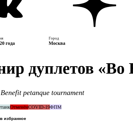
ия
Город
20 года
Москва
нир дуплетов «Во 
Benefit petanque tournament
етанк
Отменён
COVID-19
ФПМ