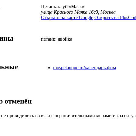
а
Петанк-клуб «Маяк»
улица Красного Маяка 16с3, Москва
Открыть на карте Google
Открыть на PlusCod
лины
петанк: двойка
льные
mospetanque.ru/календарь-фпм
р отменён
не проводились в связи с ограничительными мерами из-за ситуа